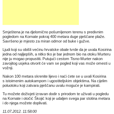
Smještena je na djelomično pošumljenom terenu s predivnim
pogledom na Kornate pokraj 400 metara duge pješčane plaže.
Savršeno je mjesto za miran odmor od buke i gužve.
Ljudi koji su obišli većinu hrvatske obale tvrde da je uvala Kosirina
jedna od najljepših, a nitko tko je bar jednom bio na otoku Murteru
nije ju mogao propustiti. Putujući cestom Tisno-Murter nakon
zavojitog usjeka otvorit će vam se pogled koji vas može omesti u
vožnji.
Nakon 100 metara skrenite lijevo i naći ćete se u uvali Kosirina
s istoimenim autokampom i ugostiteljskim objektima. Na cijelim
poluotoku koji zatvara pješčanu uvalu moguće je kampirati.
Tu možete doživjeti izravan dodir s prirodom te uživati u pogledu
na Kornate i otočić Škojić koji je udaljen svega par stotina metara
i do njega možete doplivati.
11.07.2012. 11:58:00