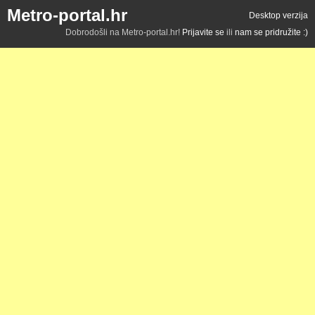
Metro-portal.hr
Desktop verzija
Dobrodošli na Metro-portal.hr!
Prijavite se
ili
nam se pridružite :)