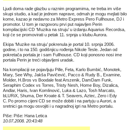
Ljudi doma rade glazbu u raznim programima, ne treba im više
skupi studio, a kad je jednom naprave, odmah je mogu mejlati bilo
kome, kazao je nedavno za Metro Express Pero Fullhouse, DJ i
promotor. U tom je razgovoru prvi put najavljen Perin
kompilacijski CD ‘Muzika na struju’ u izdanju Aquarius Recordsa,
koji će se promovirati u petak 11. srpnja u klubu Aurora.
Ekipa ‘Muzike na struju’ pokrenula je portal 10. srpnja 2006.
godine, i to na 150. godišnjicu rođenja Nikole Tesle. Jedan od
pokretača portala je i sam Fullhouse. CD koji ponosno nosi ime
portala Perin je treći objavljeni uradak.
Na kompilaciji se pojavljuju Pille, Feta, Karlo Bumbić, Monotek,
Mary, See Why, Jakša Pavičević, Pacco & Rudy B., Examine,
Molder, H.Bros vs Boodale feat Arszenik, DamDam Funk,
Seraphim Codex vs Torres, Tristy Nesh, Home Boy, Dizalica,
Andlar, Haris, Ivan Komlinović, Luka & Lazo, Tosh Marcato,
bLURiX, Shuma, Der Kroate & T. Seavers, Aztec, Zero i Edy
C. Po promo cijeni CD se može dobiti i na partyju u Aurori, a
sretnici ga mogu osvojiti i u nagradnoj igri na Metro portalu.
Piše: Piše: Hana Letica
10.07.2008. 20:43:48