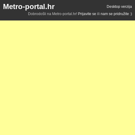
Metro-portal.hr
Desktop verzija
Dobrodošli na Metro-portal.hr!
Prijavite se
ili
nam se pridružite :)