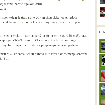
ovjenčanih parova tijekom četiri
karce.
n spol kojem je stalo samo do vanjskog sjaja, jer su redom
eni atraktivnom ženom, dok su oni koji misle da su zgodniji od
nema prethodne s
sljedeće
Izd
ju sretan brak, a autorica istraživanja to pripisuje želji muškaraca
supruge. Misleći da su prošli sjajno u životu kad se mogu
 nije bilo kraja, a ni trudu u ispunjavanju želja svoje drage.
 nisu bile iste sreće, jer su njihovi muškarci daleko manje spremni
 li ...