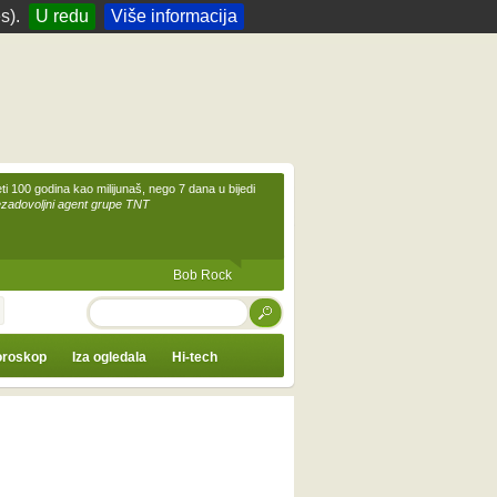
s).
U redu
Više informacija
eti 100 godina kao milijunaš, nego 7 dana u bijedi
ezadovoljni agent grupe TNT
Bob Rock
TRAŽI
roskop
Iza ogledala
Hi-tech