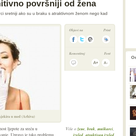
itivno površniji od žena
rci sretniji ako su u braku s atraktivnom ženom nego kad
Objavi na
Print
Komentiraj
Font
prethodno
2
Os
sjekira u med (Arhiva)
nost ljepote za sreću u
Više o
,
,
,
žene
brak
muškarci
ivanje. Upravo je tako problemu
,
izgled
atraktivan izgled