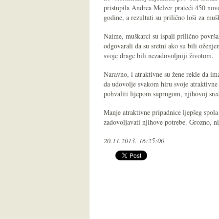
pristupila Andrea Melzer prateći 450 nov
godine, a rezultati su prilično loši za muš
Naime, muškarci su ispali prilično površa
odgovarali da su sretni ako su bili oženj
svoje drage bili nezadovoljniji životom.
Naravno, i atraktivne su žene rekle da ima
da udovolje svakom hiru svoje atraktivne 
pohvaliti lijepom suprugom, njihovoj sreći
Manje atraktivne pripadnice ljepšeg spola
zadovoljavati njihove potrebe. Grozno, nije
20.11.2013. 16:25:00