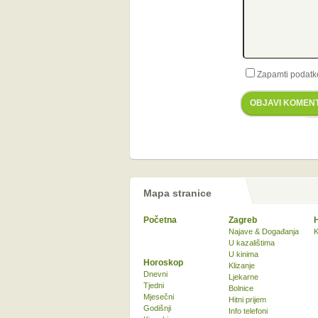
Zapamti podatk
OBJAVI KOMEN
Mapa stranice
Početna
Zagreb
Najave & Događanja
K
U kazalištima
U kinima
Horoskop
Klizanje
Dnevni
Ljekarne
Tjedni
Bolnice
Mjesečni
Hitni prijem
Godišnji
Info telefoni