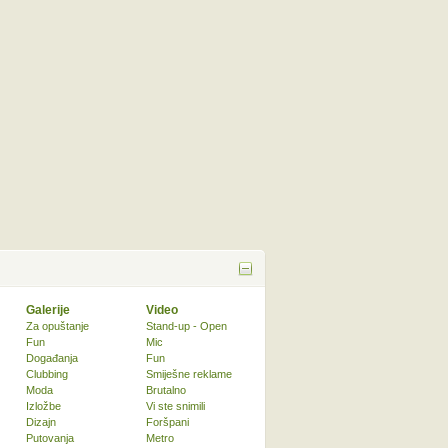
Galerije
Video
Za opuštanje
Stand-up - Open
Fun
Mic
Događanja
Fun
Clubbing
Smiješne reklame
Moda
Brutalno
Izložbe
Vi ste snimili
Dizajn
Foršpani
Putovanja
Metro