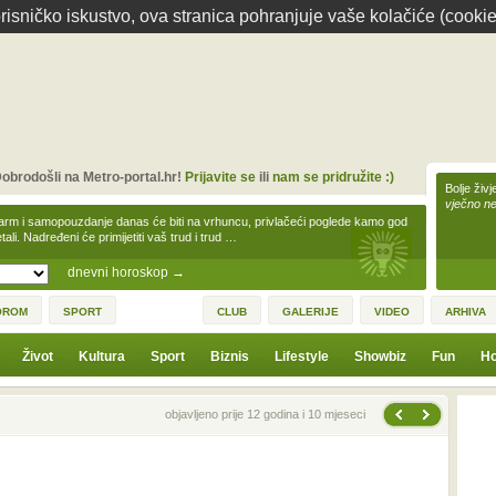
isničko iskustvo, ova stranica pohranjuje vaše kolačiće (cookie
obrodošli na Metro-portal.hr!
Prijavite se
ili
nam se pridružite :)
Bolje živj
vječno n
arm i samopouzdanje danas će biti na vrhuncu, privlačeći poglede kamo god
tali. Nadređeni će primijetiti vaš trud i trud …
dnevni horoskop
→
OROM
SPORT
CLUB
GALERIJE
VIDEO
ARHIVA
Život
Kultura
Sport
Biznis
Lifestyle
Showbiz
Fun
Ho
Sljedeća vijest
Prethodna vijest
objavljeno prije 12 godina i 10 mjeseci