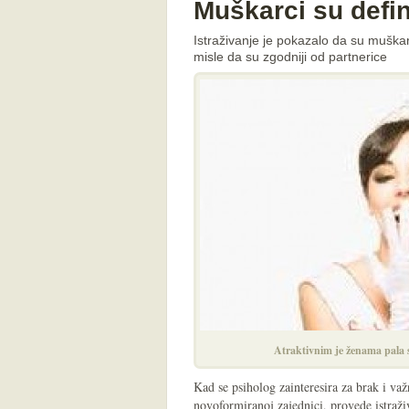
Muškarci su defin
Istraživanje je pokazalo da su muška
misle da su zgodniji od partnerice
Atraktivnim je ženama pala 
Kad se psiholog zainteresira za brak i važ
novoformiranoj zajednici, provede istraž