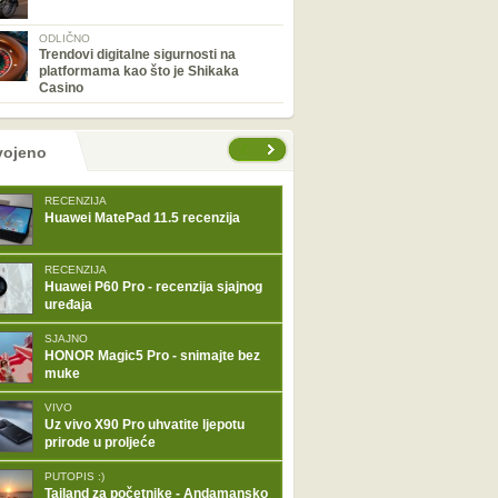
ODLIČNO
Trendovi digitalne sigurnosti na
platformama kao što je Shikaka
Casino
tranice
vojeno
RECENZIJA
Huawei MatePad 11.5 recenzija
RECENZIJA
Huawei P60 Pro - recenzija sjajnog
uređaja
SJAJNO
HONOR Magic5 Pro - snimajte bez
muke
VIVO
Uz vivo X90 Pro uhvatite ljepotu
prirode u proljeće
PUTOPIS :)
Tajland za početnike - Andamansko