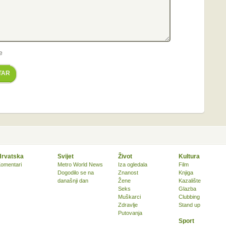
e
TAR
Hrvatska
Svijet
Život
Kultura
omentari
Metro World News
Iza ogledala
Film
Dogodilo se na
Znanost
Knjiga
današnji dan
Žene
Kazalište
Seks
Glazba
Muškarci
Clubbing
Zdravlje
Stand up
Putovanja
Sport