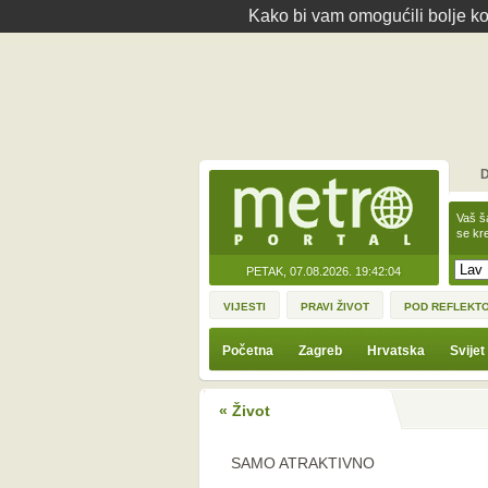
Kako bi vam omogućili bolje kor
D
Vaš š
se kre
PETAK, 07.08.2026.
19:42:04
VIJESTI
PRAVI ŽIVOT
POD REFLEKT
Početna
Zagreb
Hrvatska
Svijet
« Život
SAMO ATRAKTIVNO