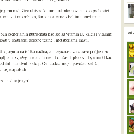
ogurta nudi žive aktivne kulture, također poznate kao probiotici.
v crijevni mikrobiom, što je povezano s boljim upravljanjem
nema prethodne s
sljedeće
Izd
epun esencijalnih nutrijenata kao što su vitamin D, kalcij i vitamini
ogu u regulaciji tjelesne težine i metabolizma masti.
i ​​u jogurtu na toliko načina, a mogućnosti za zdrave preljeve su
apljicom svježeg meda s farme ili orašastih plodova i sjemenki kao
datni nutritivni poticaj. Ovi dodaci mogu povećati sadržaj
 osjećaj sitosti.
s... jedite jougrt!