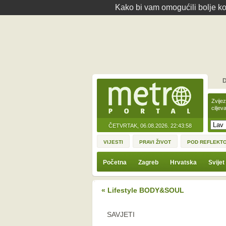
Kako bi vam omogućili bolje kor
D
Zvije
ciljev
ČETVRTAK, 06.08.2026.
22:43:58
VIJESTI
PRAVI ŽIVOT
POD REFLEKT
Početna
Zagreb
Hrvatska
Svijet
« Lifestyle BODY&SOUL
SAVJETI