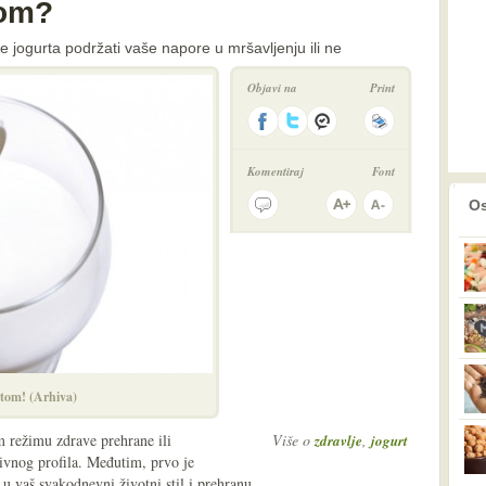
tom?
 jogurta podržati vaše napore u mršavljenju ili ne
Objavi na
Print
Komentiraj
Font
prethodno
2
Os
tom! (Arhiva)
m režimu zdrave prehrane ili
Više o
,
zdravlje
jogurt
ivnog profila. Međutim, prvo je
 u vaš svakodnevni životni stil i prehranu