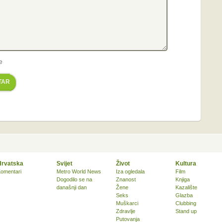
e
TAR
Hrvatska
Svijet
Život
Kultura
omentari
Metro World News
Iza ogledala
Film
Dogodilo se na
Znanost
Knjiga
današnji dan
Žene
Kazalište
Seks
Glazba
Muškarci
Clubbing
Zdravlje
Stand up
Putovanja