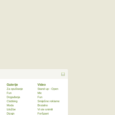
Galerije
Video
Za opuštanje
Stand-up - Open
Fun
Mic
Događanja
Fun
Clubbing
Smiješne reklame
Moda
Brutalno
Izložbe
Vi ste snimili
Dizajn
Foršpani