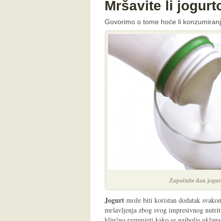
Mršavite li jogur
Govorimo o tome hoće li konzumiranje
Započnite dan jogur
Jogurt
može biti koristan dodatak svako
mršavljenja zbog svog impresivnog nutrit
ključno razumjeti kako se najbolje uklapa