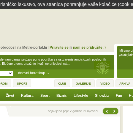
isničko iskustvo, ova stranica pohranjuje vaše kolačiće (cookie
obrodošli na Metro-portal.hr!
Prijavite se
ili
nam se pridružite :)
Mi smo dr
predsjedn
zde vam danas pružaju punu podršku za ostvarenje ambicioznih poslovnih
a. Bit ćete u centru pažnje i vaši će prijedlozi nai…
dnevni horoskop
→
OROM
SPORT
CLUB
GALERIJE
VIDEO
ARHIVA
Život
Kultura
Sport
Biznis
Lifestyle
Showbiz
Fun
Ho
Sljedeća vijest
Prethodna vijest
objavljeno prije 2 godine i 9 mjeseci