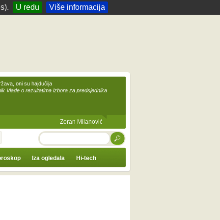
s).
U redu
Više informacija
žava, oni su hajdučija
ik Vlade o rezultatima izbora za predsjednika
Zoran Milanović
TRAŽI
roskop
Iza ogledala
Hi-tech