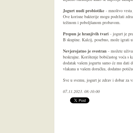
Jogurt nudi probiotike
- mnoštvo vrsta j
Ove korisne bakterije mogu podržati zdra
težinom i poboljšanom probavom.
Prepun je hranjivih tvari
- jogurt je pr
B skupine. Kalcij, posebno, može igrati ul
Nevjerojatno je svestran
- možete uživat
beskrajne. Korištenje bobičastog voća s k
dodatak vašem jogurtu samo će mu dati do
vlakana u vašem doručku, dodatno potičući
Sve u svemu, jogurt je zdrav i dobar za va
07.11.2023. 08:10:00