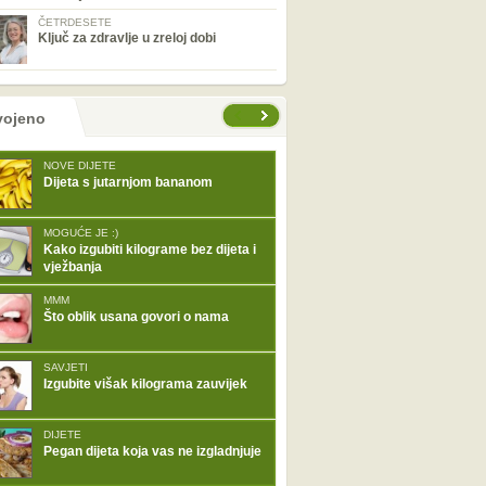
ČETRDESETE
Ključ za zdravlje u zreloj dobi
tranice
vojeno
NOVE DIJETE
Dijeta s jutarnjom bananom
MOGUĆE JE :)
Kako izgubiti kilograme bez dijeta i
vježbanja
MMM
Što oblik usana govori o nama
SAVJETI
Izgubite višak kilograma zauvijek
DIJETE
Pegan dijeta koja vas ne izgladnjuje