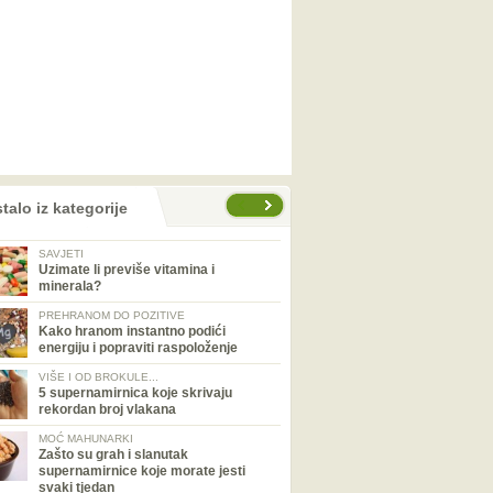
talo iz kategorije
SAVJETI
Uzimate li previše vitamina i
minerala?
PREHRANOM DO POZITIVE
Kako hranom instantno podići
energiju i popraviti raspoloženje
VIŠE I OD BROKULE...
5 supernamirnica koje skrivaju
rekordan broj vlakana
MOĆ MAHUNARKI
Zašto su grah i slanutak
supernamirnice koje morate jesti
svaki tjedan