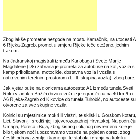
Zbog lakše prometne nezgode na mostu Kamačnik, na utocesti A
6 Rijeka-Zagreb, promet u smjeru Rijeke teče otežano, jednim
trakom.
Na Jadranskoj magistrali između Karlobaga i Svete Marije
Magdalene (D8) zabrana je prometa za autobuse na kat, vozila s
kamp prikolicama, motocikle, dostavna vozila i vozila s
natkrivenim teretnim prostorom (I. i II. skupina vozila), zbog bure.
Jak vjetar puše na dionicama autocesta: A1 između tunela Sveti
Rok i vijadukta Božići (brzina vožnje je ograničena na 40 km/h) i
A6 Rijeka-Zagreb od Kikovice do tunela Tuhobić, no autoceste su
otvorene za sve skupine vozila.
Kolnici su mjestimice mokri ili vlažni, te skliski u Gorskom kotaru,
Lici, Slavoniji, središnjoj i sjeverozapadnoj Hrvatskoj. Na području
Umaga, Poreča i Buja, zbog kišnog i olujnog nevremena koje je
bilo tijekom noći upozoravamo vozače na pojačan oprez, zbog
čestih odrona zemlje i kamenja, te stabala i granja na kolniku.