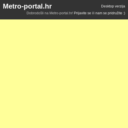
Metro-portal.hr
Desktop verzija
Dobrodošli na Metro-portal.hr!
Prijavite se
ili
nam se pridružite :)