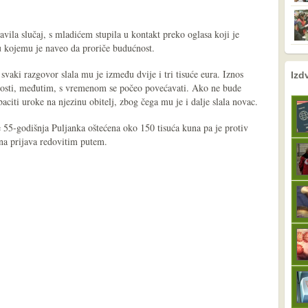
javila slučaj, s mladićem stupila u kontakt preko oglasa koji je
u kojemu je naveo da proriče budućnost.
nema prethodne s
sljedeće
 svaki razgovor slala mu je između dvije i tri tisuće eura. Iznos
Izd
ćnosti, međutim, s vremenom se počeo povećavati. Ako ne bude
 baciti uroke na njezinu obitelj, zbog čega mu je i dalje slala novac.
je 55-godišnja Puljanka oštećena oko 150 tisuća kuna pa je protiv
na prijava redovitim putem.