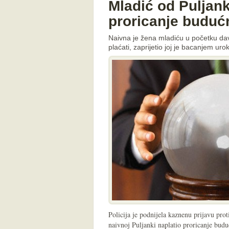
Mladić od Puljan
proricanje buduć
Naivna je žena mladiću u početku daval
plaćati, zaprijetio joj je bacanjem urok
Policija je podnijela kaznenu prijavu prot
naivnoj Puljanki naplatio proricanje budu