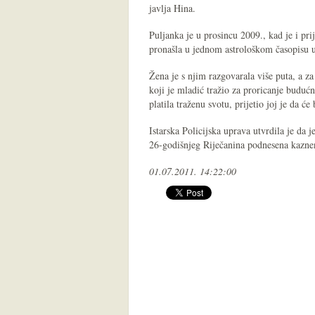
javlja Hina.
Puljanka je u prosincu 2009., kad je i pri
pronašla u jednom astrološkom časopisu 
Žena je s njim razgovarala više puta, a za
koji je mladić tražio za proricanje budu
platila traženu svotu, prijetio joj je da će
Istarska Policijska uprava utvrdila je da 
26-godišnjeg Riječanina podnesena kazne
01.07.2011. 14:22:00