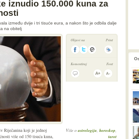
ke iznudio 150.000 kuna za
nosti
a između dvije i tri tisuće eura, a nakon što je odbila dalje
a na obitelj
Objavi na
Print
prethodno
2
Os
Komentiraj
Font
iv Riječanina koji je jednoj
Više o
,
,
astrologija
horoskop
ćnosti više od 150 tisuća kuna,
tarot