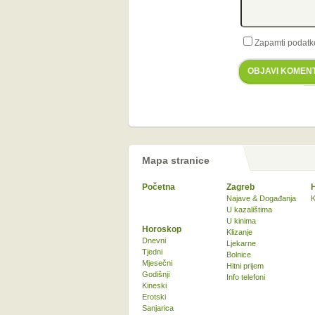
Zapamti podatk
OBJAVI KOMEN
Mapa stranice
Početna
Zagreb
Najave & Događanja
K
U kazalištima
U kinima
Horoskop
Klizanje
Dnevni
Ljekarne
Tjedni
Bolnice
Mjesečni
Hitni prijem
Godišnji
Info telefoni
Kineski
Erotski
Sanjarica