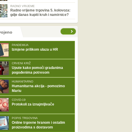
RADNO VRIJEME
Radno vrijeme trgovina 5. kolovoza:
gdje danas kupiti kruh i namirnice?
tranice
vojeno
PANDEMIJA
Izmjene prilikom ulaza u HR
CRVENI KRIŽ
Upute kako pomoći građanima
pogođenima potresom
HUMANITARNO
Humanitarna akcija - pomozimo
Mariu
COVID-19
Protokoli za iznajmljivače
POPIS TRGOVINA
Online trgovne hranom i ostalim
proizvodima s dostavom