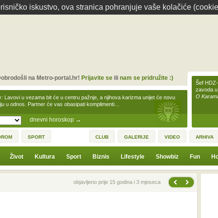
isničko iskustvo, ova stranica pohranjuje vaše kolačiće (cookie
obrodošli na Metro-portal.hr!
Prijavite se
ili
nam se pridružite :)
Šef HDZ-a
zavoda u
O Karamar
v: Lavovi u vezama bit će u centru pažnje, a njihova karizma unijet će novu
iju u odnos. Partner će vas obasipati komplimenti…
dnevni horoskop
→
OROM
SPORT
CLUB
GALERIJE
VIDEO
ARHIVA
Život
Kultura
Sport
Biznis
Lifestyle
Showbiz
Fun
Ho
Sljedeća vijest
Prethodna vijest
objavljeno prije 15 godina i 3 mjeseca