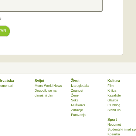
e
TAR
Hrvatska
Svijet
Život
Kultura
omentari
Metro World News
Iza ogledala
Film
Dogodilo se na
Znanost
Knjiga
današnji dan
Žene
Kazalište
Seks
Glazba
Muškarci
Clubbing
Zdravlje
Stand up
Putovanja
Sport
Nogomet
Studentski i mali sp
Košarka