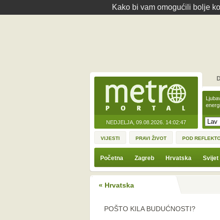
Kako bi vam omogućili bolje kor
D
Ljuba
energ
NEDJELJA, 09.08.2026.
14:02:47
VIJESTI
PRAVI ŽIVOT
POD REFLEKT
Početna
Zagreb
Hrvatska
Svijet
« Hrvatska
POŠTO KILA BUDUĆNOSTI?