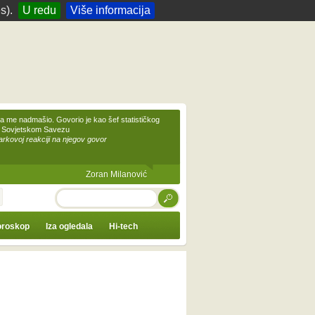
s).
U redu
Više informacija
 me nadmašio. Govorio je kao šef statističkog
 Sovjetskom Savezu
kovoj reakciji na njegov govor
Zoran Milanović
TRAŽI
roskop
Iza ogledala
Hi-tech