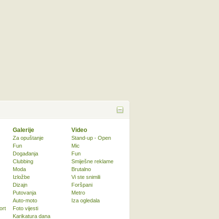
Galerije
Video
Za opuštanje
Stand-up - Open
Fun
Mic
Događanja
Fun
Clubbing
Smiješne reklame
Moda
Brutalno
Izložbe
Vi ste snimili
Dizajn
Foršpani
Putovanja
Metro
Auto-moto
Iza ogledala
ort
Foto vijesti
Karikatura dana