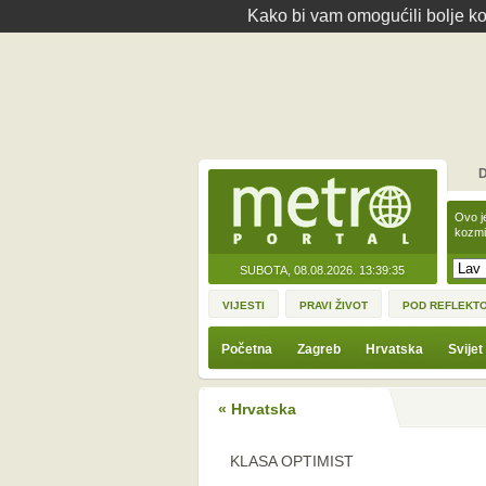
Kako bi vam omogućili bolje kor
D
Ovo j
kozmi
SUBOTA, 08.08.2026.
13:39:35
VIJESTI
PRAVI ŽIVOT
POD REFLEKT
Početna
Zagreb
Hrvatska
Svijet
« Hrvatska
KLASA OPTIMIST