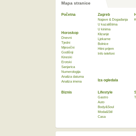
Mapa stranice
Početna
Zagreb
Najave & Događanja
K
U kazalištima
U kinima
Horoskop
Klizanje
Dnevni
Ljekarne
Tjedni
Bolnice
Mjesečni
Hitni prijem
Godišnji
Info telefoni
Kineski
Erotski
Sanjarica
Numerologija
Analiza datuma
Iza ogledala
Analiza imena
Biznis
Lifestyle
Gastro
T
Auto
Body&Soul
Moda&Stil
Casa