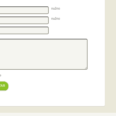
nužno
nužno
e
TAR