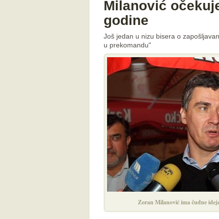
Milanović očekuj
godine
Još jedan u nizu bisera o zapošljavan
u prekomandu"
Zoran Milanović ima čudne ideje