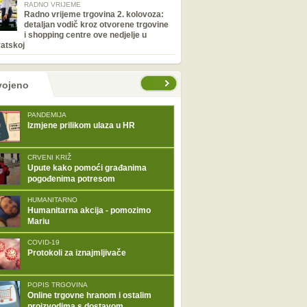
RADNO VRIJEME
Radno vrijeme trgovina 2. kolovoza:
detaljan vodič kroz otvorene trgovine
i shopping centre ove nedjelje u
atskoj
tranice
vojeno
PANDEMIJA
Izmjene prilikom ulaza u HR
CRVENI KRIŽ
Upute kako pomoći građanima
pogođenima potresom
HUMANITARNO
Humanitarna akcija - pomozimo
Mariu
COVID-19
Protokoli za iznajmljivače
POPIS TRGOVINA
Online trgovne hranom i ostalim
proizvodima s dostavom