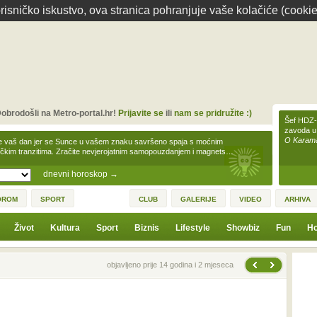
isničko iskustvo, ova stranica pohranjuje vaše kolačiće (cookie
obrodošli na Metro-portal.hr!
Prijavite se
ili
nam se pridružite :)
Šef HDZ-a
zavoda u
O Karamar
e vaš dan jer se Sunce u vašem znaku savršeno spaja s moćnim
čkim tranzitima. Zračite nevjerojatnim samopouzdanjem i magnets…
dnevni horoskop
→
OROM
SPORT
CLUB
GALERIJE
VIDEO
ARHIVA
Život
Kultura
Sport
Biznis
Lifestyle
Showbiz
Fun
Ho
Sljedeća vijest
Prethodna vijest
objavljeno prije 14 godina i 2 mjeseca