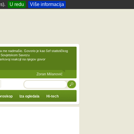
s).
U redu
Više informacija
 me nadmašio. Govorio je kao šef statističkog
 Sovjetskom Savezu
kovoj reakciji na njegov govor
Zoran Milanović
TRAŽI
roskop
Iza ogledala
Hi-tech