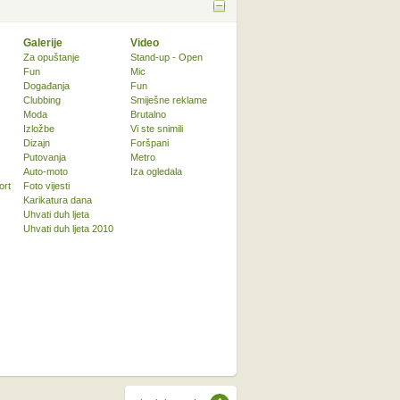
Galerije
Video
Za opuštanje
Stand-up - Open
Fun
Mic
Događanja
Fun
Clubbing
Smiješne reklame
Moda
Brutalno
Izložbe
Vi ste snimili
Dizajn
Foršpani
Putovanja
Metro
Auto-moto
Iza ogledala
ort
Foto vijesti
Karikatura dana
Uhvati duh ljeta
Uhvati duh ljeta 2010