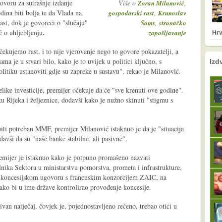
ovoru za sutrašnje izdanje
Više o
,
Zoran Milanović
odina biti bolja te da Vlada na
,
gospodarski rast
Krunoslav
ast, dok je govoreći o "slučaju"
,
Šams
stranačko
.
 o uhljebljenju
zapošljavanje
Hrv
čekujemo rast, i to nije vjerovanje nego to govore pokazatelji, a
nema prethodne s
sljedeće
ma je u stvari bilo, kako je to uvijek u politici ključno, s
Izd
litiku ustanoviti gdje su zapreke u sustavu", rekao je Milanović.
velike investicije, premijer očekuje da će "sve krenuti ove godine".
 Rijeka i željeznice, dodavši kako je nužno skinuti "stigmu s
.
iti potreban MMF, premijer Milanović istaknuo je da je "situacija
davši da su "naše banke stabilne, ali pasivne".
emijer je istaknuo kako je potpuno promašeno nazvati
nika Sektora u ministarstvu pomorstva, prometa i infrastrukture,
na koncesijskom ugovoru s francuskim konzorcijem ZAIC, na
ako bi u ime države kontrolirao provođenje koncesije.
sivan natječaj, čovjek je, pojednostavljeno rečeno, trebao otići u