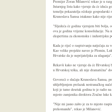
Premijer Zoran Milanović rekao je u razg
Jutarnjeg lista kako vjeruje da će iduća g
temelju pokazatelja očekuje gospodarski r
Krunoslava Šamsa istaknuo kako nije riječ
"Sljedeća će godina vjerujem biti bolja, o
ova je godina vrijeme konsolidacije. Na na
ekspertima za ekonomsku i industrijsku po
Kada je riječ o raspisivanju natječaja za 
Kao velike projekte naveo je Plomin, Luku
Hrvatske da je neprijateljska za ulaganja"
Rekavši kako ne vjeruje da će Hrvatskoj b
u Hrvatskoj teška, ali nije dramatična" do
Govoreći o slučaju Krunoslava Šamsa, pr
uhljebljenjem prelazak nestranačkog načel
koji je tamo desetak godina te je radio 
mjesto zamjenika direktora Zračne luke k
"Nije mi jasno zašto je za to mjesto raspi
prekomandu", rekao je Milanović.