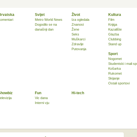
Hrvatska
Svijet
Život
Kultura
omentari
Metro World News
Iza ogledala
Film
Dogodilo se na
Znanost
Knjiga
današnji dan
Žene
Kazalište
Seks
Glazba
Muškarci
Clubbing
Zdravlje
Stand up
Putovanja
Sport
Nogomet
Studentski i mali sp
Košarka
Rukomet
Skijanje
Ostali sportovi
Showbiz
Fun
Hi-tech
elevizija
Vic dana
Interni vju