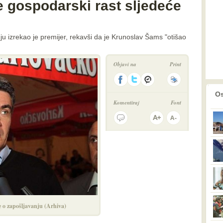
e gospodarski rast sljedeće
ju izrekao je premijer, rekavši da je Krunoslav Šams "otišao
Objavi na
Print
prethodno
2
Os
Komentiraj
Font
 o zapošljavanju (Arhiva)