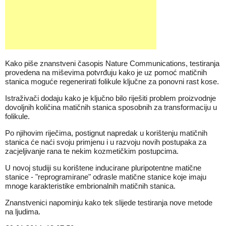
Kako piše znanstveni časopis Nature Communications, testiranja
provedena na miševima potvrđuju kako je uz pomoć matičnih
stanica moguće regenerirati folikule ključne za ponovni rast kose.
Istraživači dodaju kako je ključno bilo riješiti problem proizvodnje
dovoljnih količina matičnih stanica sposobnih za transformaciju u
folikule.
Po njihovim riječima, postignut napredak u korištenju matičnih
stanica će naći svoju primjenu i u razvoju novih postupaka za
zacjeljivanje rana te nekim kozmetičkim postupcima.
U novoj studiji su korištene inducirane pluripotentne matične
stanice - "reprogramirane" odrasle matične stanice koje imaju
mnoge karakteristike embrionalnih matičnih stanica.
Znanstvenici napominju kako tek slijede testiranja nove metode
na ljudima.