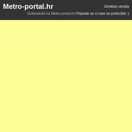
Metro-portal.hr
Desktop verzija
Dobrodošli na Metro-portal.hr!
Prijavite se
ili
nam se pridružite :)