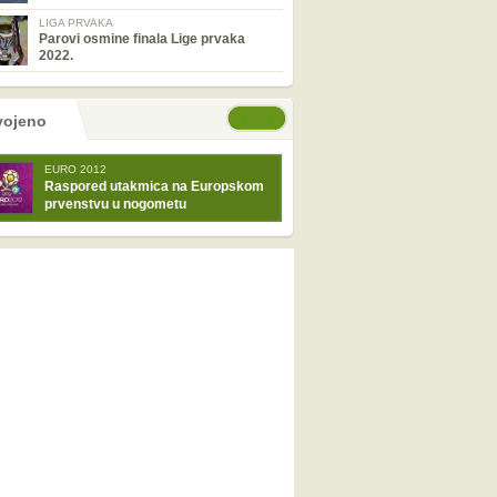
LIGA PRVAKA
Parovi osmine finala Lige prvaka
2022.
tranice
će stranice
vojeno
EURO 2012
Raspored utakmica na Europskom
prvenstvu u nogometu