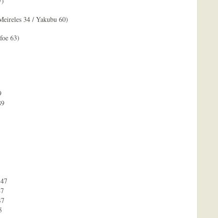
7)
Meireles 34 / Yakubu 60)
foe 63)


9

47

7

7


