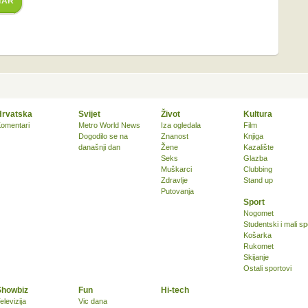
TAR
Hrvatska
Svijet
Život
Kultura
omentari
Metro World News
Iza ogledala
Film
Dogodilo se na
Znanost
Knjiga
današnji dan
Žene
Kazalište
Seks
Glazba
Muškarci
Clubbing
Zdravlje
Stand up
Putovanja
Sport
Nogomet
Studentski i mali sp
Košarka
Rukomet
Skijanje
Ostali sportovi
Showbiz
Fun
Hi-tech
elevizija
Vic dana