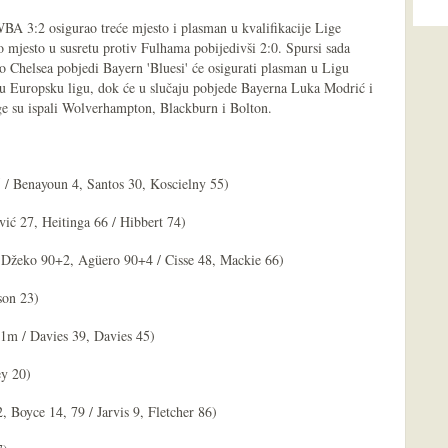
A 3:2 osigurao treće mjesto i plasman u kvalifikacije Lige
 mjesto u susretu protiv Fulhama pobijedivši 2:0. Spursi sada
o Chelsea pobjedi Bayern 'Bluesi' će osigurati plasman u Ligu
 u Europsku ligu, dok će u slučaju pobjede Bayerna Luka Modrić i
ige su ispali Wolverhampton, Blackburn i Bolton.
/ Benayoun 4, Santos 30, Koscielny 55)
vić 27, Heitinga 66 / Hibbert 74)
 Džeko 90+2, Agüero 90+4 / Cisse 48, Mackie 66)
son 23)
11m / Davies 39, Davies 45)
ey 20)
Boyce 14, 79 / Jarvis 9, Fletcher 86)