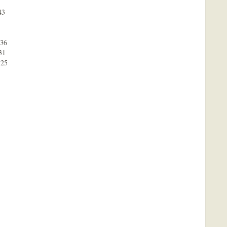
3

36

1

 25