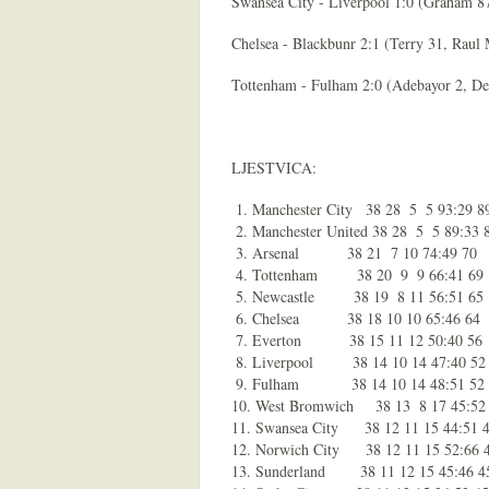
Swansea City - Liverpool 1:0 (Graham 8
Chelsea - Blackbunr 2:1 (Terry 31, Raul 
Tottenham - Fulham 2:0 (Adebayor 2, De
LJESTVICA:
 1. Manchester City   38 28  5  5 93:29 89
 2. Manchester United 38 28  5  5 89:33 8
 3. Arsenal           38 21  7 10 74:49 70

 4. Tottenham         38 20  9  9 66:41 69

 5. Newcastle         38 19  8 11 56:51 65

 6. Chelsea           38 18 10 10 65:46 64

 7. Everton           38 15 11 12 50:40 56

 8. Liverpool         38 14 10 14 47:40 52

 9. Fulham            38 14 10 14 48:51 52

10. West Bromwich     38 13  8 17 45:52 
11. Swansea City      38 12 11 15 44:51 4
12. Norwich City      38 12 11 15 52:66 4
13. Sunderland        38 11 12 15 45:46 45