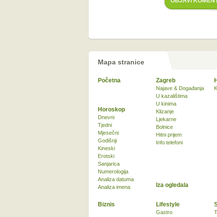
OBJAVI KOMEN
Mapa stranice
Početna
Zagreb
Najave & Događanja
K
U kazalištima
U kinima
Horoskop
Klizanje
Dnevni
Ljekarne
Tjedni
Bolnice
Mjesečni
Hitni prijem
Godišnji
Info telefoni
Kineski
Erotski
Sanjarica
Numerologija
Analiza datuma
Iza ogledala
Analiza imena
Biznis
Lifestyle
Gastro
T