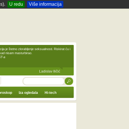
s).
U redu
Više informacija
ija je štetno zlorabljenje seksualnosti. Riskirat ću i
ikad nisam masturbirao.
ST-a
Ladislav Iličić
TRAŽI
roskop
Iza ogledala
Hi-tech