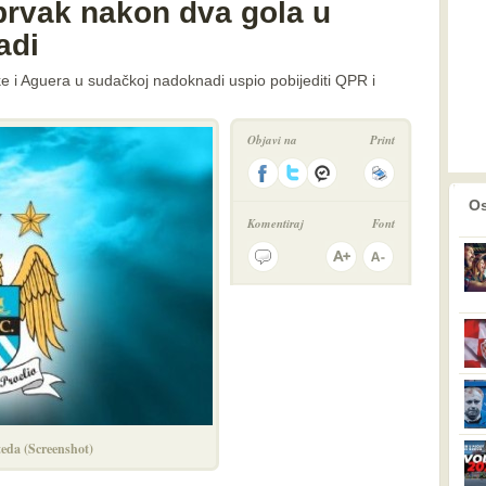
prvak nakon dva gola u
adi
ke i Aguera u sudačkoj nadoknadi uspio pobijediti QPR i
Objavi na
Print
prethodno
2
Os
Komentiraj
Font
teda (Screenshot)