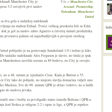
oknadi Manchester City je
Više o
,
Manchester City
ersa 3:2 osvojivši prvi naslov
,
,
Arsenal
Premiership
,
Tottenham
Manchester
United
e sa dva gola u sudačkoj nadoknadi
evljenja na stadion Etihad. Tvorci velikog preokreta bili su Edin
nema prethodne s
nema sljede
Izd
dok je gol za naslov zabio Aguerro u četvrtoj minuti produžetka.
ute prvenstva jednim od najuzbudljivijih u povijesti otočkog
nited pobijedio je na gostovanju Sunderland 1:0 i trebao je kiks
 Do sudačke nadoknade Alex Ferguson je slavio, no titula je ipak
ba Manchestera završila sezonu za 89 bodova, no City je osvojio
, no u 48. minuti je izjednačio Cisse. Kada je Burton u 55.
 će City lako do pobjede, no umjesto slavlja domaćina vidjeli smo
preko Mackiea. Sve do 90. minute QPR je držao vodstvo, no u ludih
igao do naslova prvaka.
ratili smo i borbu za prvoligaški status između Boltona i QPR-a.
nju kod Stokea je odigrao 2:2 i ispao iz lige, a QPR je usprkos