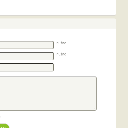
nužno
nužno
e