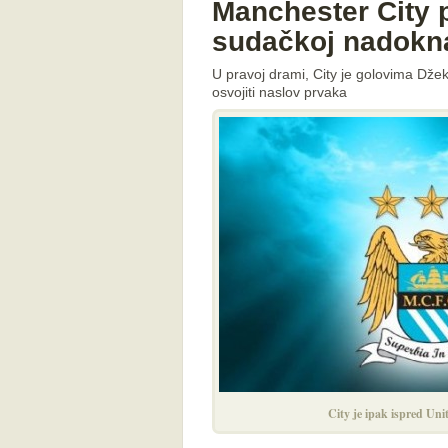
Manchester City 
sudačkoj nadokn
U pravoj drami, City je golovima Dže
osvojiti naslov prvaka
City je ipak ispred Uni