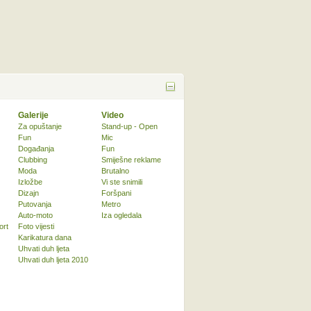
Galerije
Video
Za opuštanje
Stand-up - Open
Fun
Mic
Događanja
Fun
Clubbing
Smiješne reklame
Moda
Brutalno
Izložbe
Vi ste snimili
Dizajn
Foršpani
Putovanja
Metro
Auto-moto
Iza ogledala
ort
Foto vijesti
Karikatura dana
Uhvati duh ljeta
Uhvati duh ljeta 2010