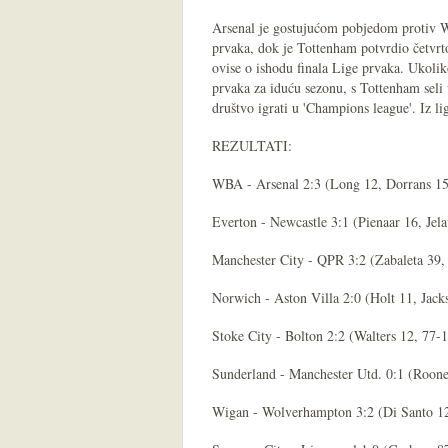
Arsenal je gostujućom pobjedom protiv WB
prvaka, dok je Tottenham potvrdio četvrto
ovise o ishodu finala Lige prvaka. Ukolik
prvaka za iduću sezonu, s Tottenham seli
društvo igrati u 'Champions league'. Iz l
REZULTATI:
WBA - Arsenal 2:3 (Long 12, Dorrans 15 
Everton - Newcastle 3:1 (Pienaar 16, Jela
Manchester City - QPR 3:2 (Zabaleta 39,
Norwich - Aston Villa 2:0 (Holt 11, Jack
Stoke City - Bolton 2:2 (Walters 12, 77-
Sunderland - Manchester Utd. 0:1 (Roon
Wigan - Wolverhampton 3:2 (Di Santo 12, 