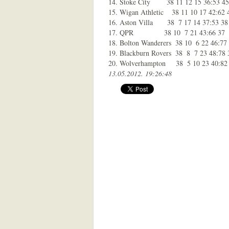
14. Stoke City        38 11 12 15 36:53 45

15. Wigan Athletic    38 11 10 17 42:62 4
16. Aston Villa       38  7 17 14 37:53 38

17. QPR               38 10  7 21 43:66 37

18. Bolton Wanderers  38 10  6 22 46:77 
19. Blackburn Rovers  38  8  7 23 48:78 3
20. Wolverhampton     38  5 10 23 40:82
13.05.2012. 19:26:48