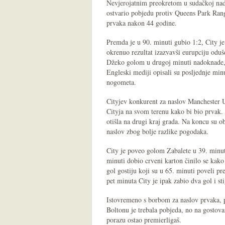
Nevjerojatnim preokretom u sudačkoj nad
ostvario pobjedu protiv Queens Park Rang
prvaka nakon 44 godine.
Premda je u 90. minuti gubio 1:2, City j
okrenuo rezultat izazvavši eurupciju oduš
Džeko golom u drugoj minuti nadoknade, 
Engleski mediji opisali su posljednje min
nogometa.
Cityjev konkurent za naslov Manchester U
Cityja na svom terenu kako bi bio prvak.
otišla na drugi kraj grada. Na koncu su o
naslov zbog bolje razlike pogodaka.
City je poveo golom Zabalete u 39. minuti
minuti dobio crveni karton činilo se kako
gol gostiju koji su u 65. minuti poveli 
pet minuta City je ipak zabio dva gol i st
Istovremeno s borbom za naslov prvaka, p
Boltonu je trebala pobjeda, no na gostova
porazu ostao premierligaš.