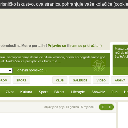
isničko iskustvo, ova stranica pohranjuje vaše kolačiće (cookie
obrodošli na Metro-portal.hr!
Prijavite se
ili
nam se pridružite :)
Masturbac
reći da n
šef HRA
arm i samopouzdanje danas će biti na vrhuncu, privlačeći poglede kamo god
tali. Nadređeni će primijetiti vaš trud i trud …
dnevni horoskop
→
OROM
SPORT
CLUB
GALERIJE
VIDEO
ARHIVA
Život
Kultura
Sport
Biznis
Lifestyle
Showbiz
Fun
Ho
Sljedeća vijest
Prethodna vijest
objavljeno prije 14 godina i 5 mjeseci