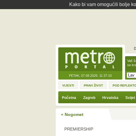
Kako bi vam omogućili bolje kor
D
Vaš š
se kre
PETAK, 07.08.2026.
11:37:10
VIJESTI
PRAVI ŽIVOT
POD REFLEKT
Početna
Zagreb
Hrvatska
Svijet
« Nogomet
PREMIERSHIP