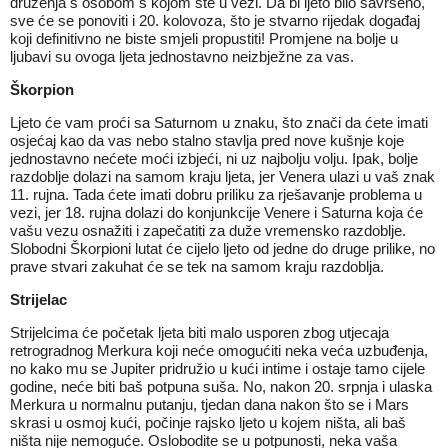
druženja s osobom s kojom ste u vezi. Da bi ljeto bilo savršeno,
sve će se ponoviti i 20. kolovoza, što je stvarno rijedak događaj
koji definitivno ne biste smjeli propustiti! Promjene na bolje u
ljubavi su ovoga ljeta jednostavno neizbježne za vas.
Škorpion
Ljeto će vam proći sa Saturnom u znaku, što znači da ćete imati
osjećaj kao da vas nebo stalno stavlja pred nove kušnje koje
jednostavno nećete moći izbjeći, ni uz najbolju volju. Ipak, bolje
razdoblje dolazi na samom kraju ljeta, jer Venera ulazi u vaš znak
11. rujna. Tada ćete imati dobru priliku za rješavanje problema u
vezi, jer 18. rujna dolazi do konjunkcije Venere i Saturna koja će
vašu vezu osnažiti i zapečatiti za duže vremensko razdoblje.
Slobodni Škorpioni lutat će cijelo ljeto od jedne do druge prilike, no
prave stvari zakuhat će se tek na samom kraju razdoblja.
Strijelac
Strijelcima će početak ljeta biti malo usporen zbog utjecaja
retrogradnog Merkura koji neće omogućiti neka veća uzbuđenja,
no kako mu se Jupiter pridružio u kući intime i ostaje tamo cijele
godine, neće biti baš potpuna suša. No, nakon 20. srpnja i ulaska
Merkura u normalnu putanju, tjedan dana nakon što se i Mars
skrasi u osmoj kući, počinje rajsko ljeto u kojem ništa, ali baš
ništa nije nemoguće. Oslobodite se u potpunosti, neka vaša