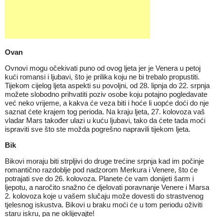
Ovan
Ovnovi mogu očekivati puno od ovog ljeta jer je Venera u petoj
kući romansi i ljubavi, što je prilika koju ne bi trebalo propustiti.
Tijekom cijelog ljeta aspekti su povoljni, od 28. lipnja do 22. srpnja
možete slobodno prihvatiti poziv osobe koju potajno pogledavate
već neko vrijeme, a kakva će veza biti i hoće li uopće doći do nje
saznat ćete krajem tog perioda. Na kraju ljeta, 27. kolovoza vaš
vladar Mars također ulazi u kuću ljubavi, tako da ćete tada moći
ispraviti sve što ste možda pogrešno napravili tijekom ljeta.
Bik
Bikovi moraju biti strpljivi do druge trećine srpnja kad im počinje
romantično razdoblje pod nadzorom Merkura i Venere, što će
potrajati sve do 26. kolovoza. Planete će vam donijeti šarm i
ljepotu, a naročito snažno će djelovati poravnanje Venere i Marsa
2. kolovoza koje u vašem slučaju može dovesti do strastvenog
tjelesnog iskustva. Bikovi u braku moći će u tom periodu oživiti
staru iskru, pa ne oklijevajte!