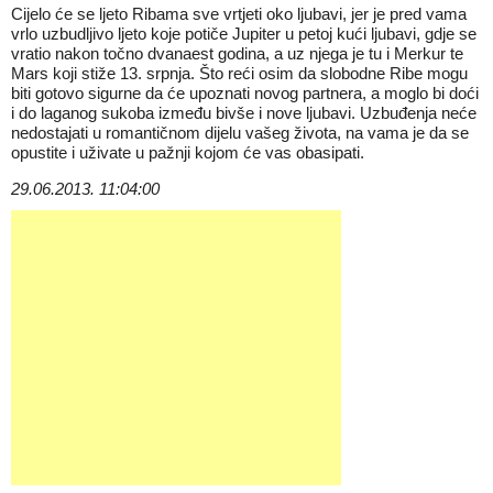
Cijelo će se ljeto Ribama sve vrtjeti oko ljubavi, jer je pred vama
vrlo uzbudljivo ljeto koje potiče Jupiter u petoj kući ljubavi, gdje se
vratio nakon točno dvanaest godina, a uz njega je tu i Merkur te
Mars koji stiže 13. srpnja. Što reći osim da slobodne Ribe mogu
biti gotovo sigurne da će upoznati novog partnera, a moglo bi doći
i do laganog sukoba između bivše i nove ljubavi. Uzbuđenja neće
nedostajati u romantičnom dijelu vašeg života, na vama je da se
opustite i uživate u pažnji kojom će vas obasipati.
29.06.2013. 11:04:00