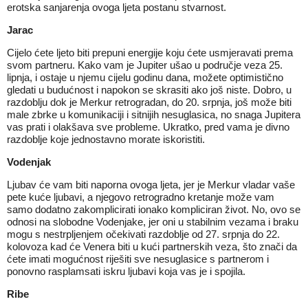
erotska sanjarenja ovoga ljeta postanu stvarnost.
Jarac
Cijelo ćete ljeto biti prepuni energije koju ćete usmjeravati prema
svom partneru. Kako vam je Jupiter ušao u područje veza 25.
lipnja, i ostaje u njemu cijelu godinu dana, možete optimistično
gledati u budućnost i napokon se skrasiti ako još niste. Dobro, u
razdoblju dok je Merkur retrogradan, do 20. srpnja, još može biti
male zbrke u komunikaciji i sitnijih nesuglasica, no snaga Jupitera
vas prati i olakšava sve probleme. Ukratko, pred vama je divno
razdoblje koje jednostavno morate iskoristiti.
Vodenjak
Ljubav će vam biti naporna ovoga ljeta, jer je Merkur vladar vaše
pete kuće ljubavi, a njegovo retrogradno kretanje može vam
samo dodatno zakomplicirati ionako kompliciran život. No, ovo se
odnosi na slobodne Vodenjake, jer oni u stabilnim vezama i braku
mogu s nestrpljenjem očekivati razdoblje od 27. srpnja do 22.
kolovoza kad će Venera biti u kući partnerskih veza, što znači da
ćete imati mogućnost riješiti sve nesuglasice s partnerom i
ponovno rasplamsati iskru ljubavi koja vas je i spojila.
Ribe