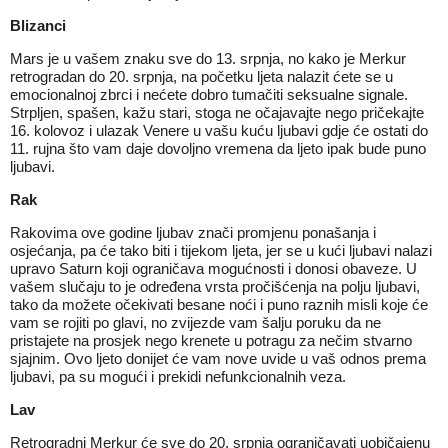
Blizanci
Mars je u vašem znaku sve do 13. srpnja, no kako je Merkur
retrogradan do 20. srpnja, na početku ljeta nalazit ćete se u
emocionalnoj zbrci i nećete dobro tumačiti seksualne signale.
Strpljen, spašen, kažu stari, stoga ne očajavajte nego pričekajte
16. kolovoz i ulazak Venere u vašu kuću ljubavi gdje će ostati do
11. rujna što vam daje dovoljno vremena da ljeto ipak bude puno
ljubavi.
Rak
Rakovima ove godine ljubav znači promjenu ponašanja i
osjećanja, pa će tako biti i tijekom ljeta, jer se u kući ljubavi nalazi
upravo Saturn koji ograničava mogućnosti i donosi obaveze. U
vašem slučaju to je određena vrsta pročišćenja na polju ljubavi,
tako da možete očekivati besane noći i puno raznih misli koje će
vam se rojiti po glavi, no zvijezde vam šalju poruku da ne
pristajete na prosjek nego krenete u potragu za nečim stvarno
sjajnim. Ovo ljeto donijet će vam nove uvide u vaš odnos prema
ljubavi, pa su mogući i prekidi nefunkcionalnih veza.
Lav
Retrogradni Merkur će sve do 20. srpnja ograničavati uobičajenu