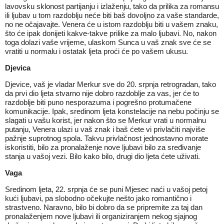
lavovsku sklonost partijanju i izlaženju, tako da prilika za romansu
ili ljubav u tom razdoblju neće biti baš dovoljno za vaše standarde,
no ne očajavajte. Venera će u istom razdoblju biti u vašem znaku,
što će ipak donijeti kakve-takve prilike za malo ljubavi. No, nakon
toga dolazi vaše vrijeme, ulaskom Sunca u vaš znak sve će se
vratiti u normalu i ostatak ljeta proći će po vašem ukusu.
Djevica
Djevice, vaš je vladar Merkur sve do 20. srpnja retrogradan, tako
da prvi dio ljeta stvarno nije dobro razdoblje za vas, jer će to
razdoblje biti puno nesporazuma i pogrešno protumačene
komunikacije. Ipak, sredinom ljeta konstelacije na nebu počinju se
slagati u vašu korist, jer nakon što se Merkur vrati u normalnu
putanju, Venera ulazi u vaš znak i baš ćete vi privlačiti najviše
pažnje suprotnog spola. Takvu privlačnost jednostavno morate
iskoristiti, bilo za pronalaženje nove ljubavi bilo za sređivanje
stanja u vašoj vezi. Bilo kako bilo, drugi dio ljeta ćete uživati.
Vaga
Sredinom ljeta, 22. srpnja će se puni Mjesec naći u vašoj petoj
kući ljubavi, pa slobodno očekujte nešto jako romantično i
strastveno. Naravno, bilo bi dobro da se pripremite za taj dan
pronalaženjem nove ljubavi ili organiziranjem nekog sjajnog