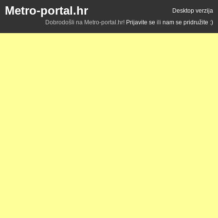
Metro-portal.hr
Desktop verzija
Dobrodošli na Metro-portal.hr!
Prijavite se
ili
nam se pridružite :)