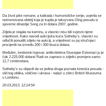
Da život piše romane, a katkada i humorističke serije, uvjerila se
neimenovana obitelj koja je kupila je takozvanu Ding posudu iz
sjeverne dinastije Song za tri dolara 2007. godine.
Zdjela je stajala na kaminu, a vlasnici nisu bili svjesni njene
vrijednosti. Kako navodi aukcijska kuća Sotheby's, vlasnici su
odlučili ponuditi zdjelu na aukciji, a vrijednost su joj stručnjaci
procijenili na između 200 i 300 tisuća dolara.
Međutim, londonski trgovac antikvitetima Giuseppe Eskenazi ju je
čak 2.225.000 dolara! Radi se zapravo o zdjelici promjera samo
12,7 centimetara.
Sotheby's su objavili da se jedina druga poznata kineska posuda -
sličnog oblika, veličine i ukrasa - nalazi u zbirci British Museuma
u Londonu.
20.03.2013. 12:14:54