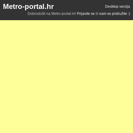
Metro-portal.hr
Desktop verzija
Dobrodošli na Metro-portal.hr!
Prijavite se
ili
nam se pridružite :)