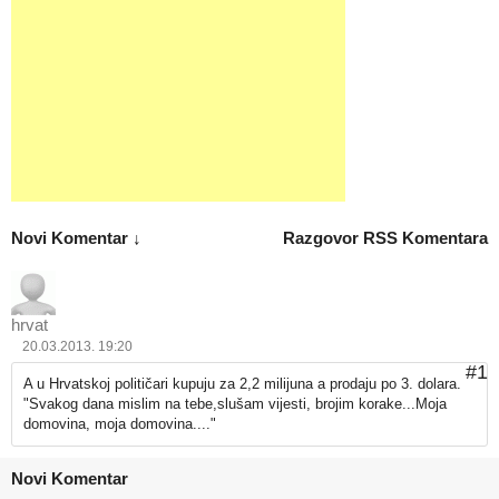
Novi Komentar ↓
Razgovor
RSS Komentara
hrvat
20.03.2013. 19:20
#1
A u Hrvatskoj političari kupuju za 2,2 milijuna a prodaju po 3. dolara.
"Svakog dana mislim na tebe,slušam vijesti, brojim korake...Moja
domovina, moja domovina...."
Novi Komentar