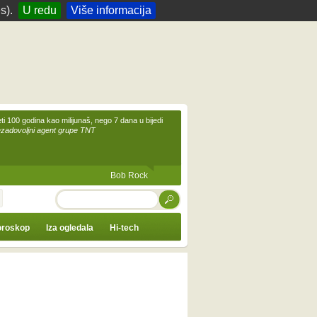
s).
U redu
Više informacija
eti 100 godina kao milijunaš, nego 7 dana u bijedi
ezadovoljni agent grupe TNT
Bob Rock
TRAŽI
roskop
Iza ogledala
Hi-tech