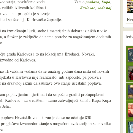
 vodostaja, povlačenje vode
Više o
,
,
poplava
Kupa
velikih izlivenih količina i
,
Karlovac
vodostaj
 vodama, priopćio je sa svoje
tite i spašavanja Karlovačke županije.
Hrv
na izmještanju ljudi, stoke i materijalnih dobara iz nižih u više
nema prethodne s
sljedeće
a, a Stožer je zaključio da nema potrebe za angažiranjem dodatnih
Izd
e.
učju grada Karlovca i to na lokacijama Brodarci, Novaki,
nizvodno od Karlovca.
nas Hrvatskim vodama da se unatrag godinu dana ništa od „čvstih
ekata u Karlovcu nije realiziralo, niti započelo, pa poziva i
je na državnoj razini da zaustave ovo stanje učestalih poplava.
izam poplavljenim mjestima i da se počnu graditi protupoplavni
cijeli Karlovac - sa središtem - samo zahvaljujući kanalu Kupa-Kupa
 Jelić.
 poplava Hrvatskih voda kazao je da se ne očekuje 830
se proglašava izvanredno stanje s mogućom evakuacijom stanovnika
vca.