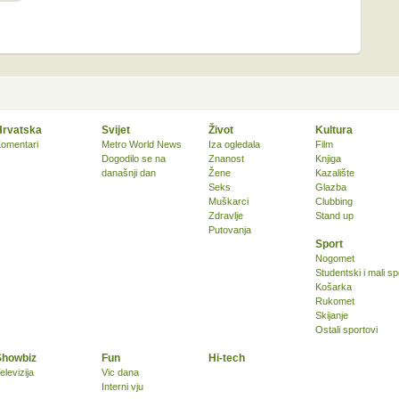
Hrvatska
Svijet
Život
Kultura
omentari
Metro World News
Iza ogledala
Film
Dogodilo se na
Znanost
Knjiga
današnji dan
Žene
Kazalište
Seks
Glazba
Muškarci
Clubbing
Zdravlje
Stand up
Putovanja
Sport
Nogomet
Studentski i mali sp
Košarka
Rukomet
Skijanje
Ostali sportovi
Showbiz
Fun
Hi-tech
elevizija
Vic dana
Interni vju