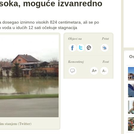
isoka, moguće izvanredno
a dosegao iznimno visokih 824 centimetara, ali se po
voda u idućih 12 sati očekuje stagnacija
Objavi na
Print
prethodno
2
Os
Komentiraj
Font
im stanjem (Twitter)