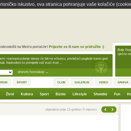
isničko iskustvo, ova stranica pohranjuje vaše kolačiće (cookie
obrodošli na Metro-portal.hr!
Prijavite se
ili
nam se pridružite :)
Bolje živj
vječno n
arm i samopouzdanje danas će biti na vrhuncu, privlačeći poglede kamo god
tali. Nadređeni će primijetiti vaš trud i trud …
dnevni horoskop
→
OROM
SPORT
CLUB
GALERIJE
VIDEO
ARHIVA
Život
Kultura
Sport
Biznis
Lifestyle
Showbiz
Fun
Ho
Sljedeća vijest
Prethodna vijest
objavljeno prije 13 godina i 5 mjeseci