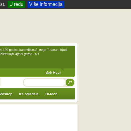
s).
U redu
Više informacija
eti 100 godina kao milijunaš, nego 7 dana u bijedi
ezadovoljni agent grupe TNT
Bob Rock
TRAŽI
roskop
Iza ogledala
Hi-tech