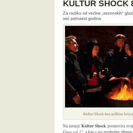
KULTUR SHOCK 8.5
Za razliku od većine „sezonskih“ g
već petnaest godina
Kultur Shock ima priličan broj p
Kultur Shock
Na turneji
promovira svoj
Guru vol.1"
, a kao i svi prethodni albumi