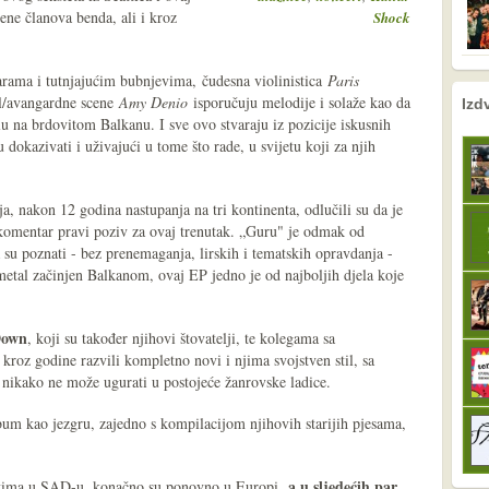
ene članova benda, ali i kroz
Shock
tarama i tutnjajućim bubnjevima, čudesna violinistica
Paris
nema prethodne s
sljedeće
al/avangardne scene
Amy Denio
isporučuju melodije i solaže kao da
Izd
u na brdovitom Balkanu. I sve ovo stvaraju iz pozicije iskusnih
 dokazivati i uživajući u tome što rade, u svijetu koji za njih
a, nakon 12 godina nastupanja na tri kontinenta, odlučili su da je
ki komentar pravi poziv za ovaj trenutak. „Guru" je odmak od
su poznati - bez prenemaganja, lirskih i tematskih opravdanja -
-metal začinjen Balkanom, ovaj EP jedno je od najboljih djela koje
Down
, koji su također njihovi štovatelji, te kolegama sa
 kroz godine razvili kompletno novi i njima svojstven stil, sa
nikako ne može ugurati u postojeće žanrovske ladice.
album kao jezgru, zajedno s kompilacijom njihovih starijih pjesama,
a u sljedećih par
ertima u SAD-u, konačno su ponovno u Europi,