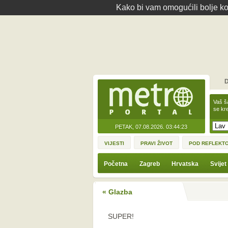
Kako bi vam omogućili bolje kor
D
Vaš š
se kre
PETAK, 07.08.2026.
03:44:23
VIJESTI
PRAVI ŽIVOT
POD REFLEKT
Početna
Zagreb
Hrvatska
Svijet
« Glazba
SUPER!