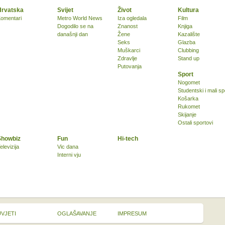
Hrvatska
Svijet
Život
Kultura
omentari
Metro World News
Iza ogledala
Film
Dogodilo se na
Znanost
Knjiga
današnji dan
Žene
Kazalište
Seks
Glazba
Muškarci
Clubbing
Zdravlje
Stand up
Putovanja
Sport
Nogomet
Studentski i mali sp
Košarka
Rukomet
Skijanje
Ostali sportovi
Showbiz
Fun
Hi-tech
elevizija
Vic dana
Interni vju
UVJETI
OGLAŠAVANJE
IMPRESUM