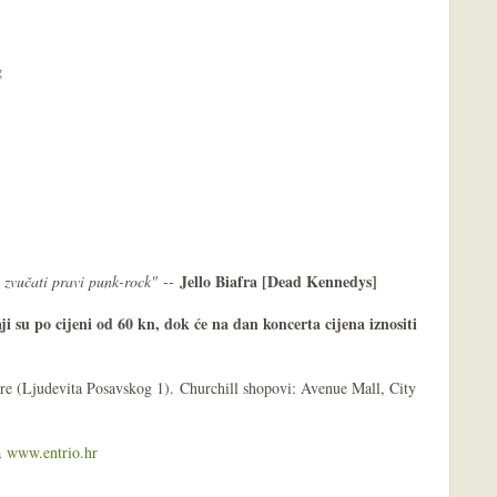
g
Jello Biafra [Dead Kennedys]
 zvučati pravi punk-rock"
--
i su po cijeni od 60 kn, dok će na dan koncerta cijena iznositi
re (Ljudevita Posavskog 1). Churchill shopovi: Avenue Mall, City
va
www.entrio.hr