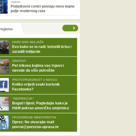
HMMM...
Podatkovni centri postaju novo bojno
polje modernog rata
tranice
vojeno
HARD DISK MULJAŽA
Evo kako se to radi: Izmislili krizu i
zaradili milijarde
GRATIS!!!
Pet trikova kojima vas trgovci
navode da više potrošite
PROTUVRIJEDNOST U NOVCU
Koliko vrijedi svaki korisnik
Facebooka?
"INSPIRACIJA"
Bogati i lijeni: Pogledajte kako je
H&M pokrao američku umjetnicu
UPOZORENJE MINISTARSTVA
Oprez: Ne otvarajte mail
povrat@porezna-uprava.hr