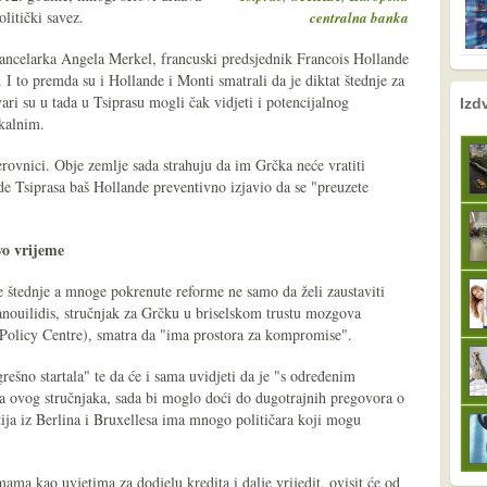
olitički savez.
centralna banka
kancelarka Angela Merkel, francuski predsjednik Francois Hollande
. I to premda su i Hollande i Monti smatrali da je diktat štednje za
nema prethodne s
sljedeće
ari su u tada u Tsiprasu mogli čak vidjeti i potencijalnog
Izd
ikalnim.
erovnici. Obje zemlje sada strahuju da im Grčka neće vratiti
ede Tsiprasa baš Hollande preventivno izjavio da se "preuzete
vo vrijeme
e štednje a mnoge pokrenute reforme ne samo da želi zaustaviti
anouilidis, stručnjak za Grčku u briselskom trustu mozgova
Policy Centre), smatra da "ima prostora za kompromise".
rešno startala" te da će i sama uvidjeti da je "s određenim
ma ovog stručnjaka, sada bi moglo doći do dugotrajnih pregovora o
tija iz Berlina i Bruxellesa ima mnogo političara koji mogu
ama kao uvjetima za dodjelu kredita i dalje vrijedit, ovisit će od