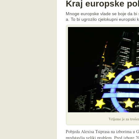
Kraj europske pol
Mnoge europske vlade se boje da bi 
a. To bi ugrozilo cjelokupni europski 
Vrijeme je za troše
Pobjeda Alexisa Tsiprasa na izborima u 
predstavlja veliki problem. Pred izbore 