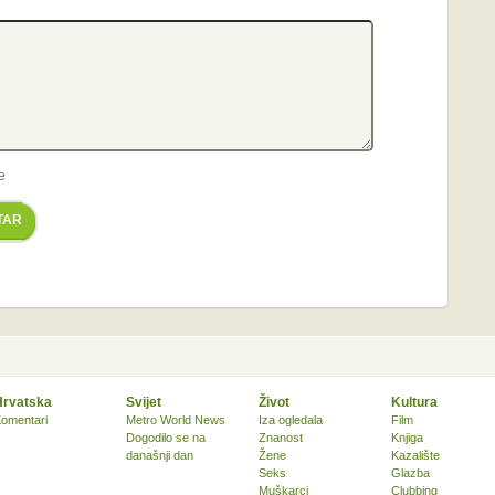
e
TAR
Hrvatska
Svijet
Život
Kultura
omentari
Metro World News
Iza ogledala
Film
Dogodilo se na
Znanost
Knjiga
današnji dan
Žene
Kazalište
Seks
Glazba
Muškarci
Clubbing