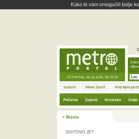
Kako bi vam omogućili bolje kor
D
Zvije
ciljev
ČETVRTAK, 06.08.2026.
08:29:32
VIJESTI
PRAVI ŽIVOT
POD REFLEKT
Početna
Zagreb
Hrvatska
Svijet
« Biznis
GOTOVO JE?