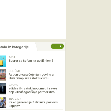
talo iz kategorije
AJOJ
Susret sa šefom na godišnjem?
ODLIČNO
Action otvara četvrtu trgovinu u
Hrvatskoj - u Kaštel Sućurcu
SJAJNO
adidas i Hrvatski nogometni savez
objavili višegodišnje partnerstvo
ZNATE LI?
Kako generacija Z definira poslovni
uspjeh?