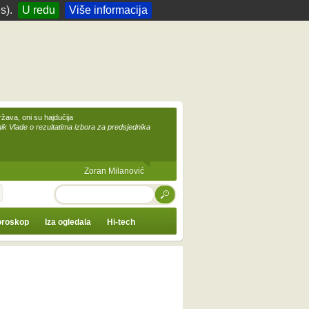
s).
U redu
Više informacija
žava, oni su hajdučija
ik Vlade o rezultatima izbora za predsjednika
Zoran Milanović
TRAŽI
roskop
Iza ogledala
Hi-tech