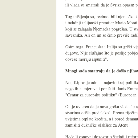
ili vlada su smatrali da je Syriza opasan p
Tog mišljenja su, recimo, bili njemačka 
i tadašnji talijanski premijer Mario Monti
koji se zalagala Njemačka pogrešan. U stv
saveznika. Ali on im se činio previše rad
Osim toga, Francuska i Italija su grčki vj
dugove. Nije slučajno što je poslije pobj
obveze moraju ispuniti".
Mnogi sada smatraju da je došlo njiho
No, Tsipras je odmah najavio kraj politik
nego ih namjerava i poništiti. Janis Emm
"Centar za europsku politiku" (European 
On je uvjeren da je nova grčka vlada "pog
stvarima otišla predaleko". Prema riječi
uvjetima otplate kredita, a i pored deman
zamisliti dužničke olakšice za Atenu.
Hoće li osnovni dogovor o štednji i reform