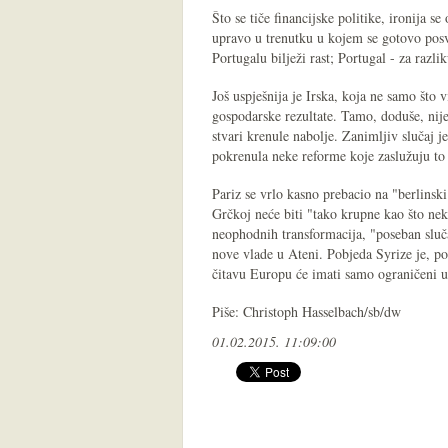
Što se tiče financijske politike, ironija 
upravo u trenutku u kojem se gotovo posv
Portugalu bilježi rast; Portugal - za raz
Još uspješnija je Irska, koja ne samo št
gospodarske rezultate. Tamo, doduše, nije
stvari krenule nabolje. Zanimljiv slučaj 
pokrenula neke reforme koje zaslužuju to 
Pariz se vrlo kasno prebacio na "berlinsk
Grčkoj neće biti "tako krupne kao što ne
neophodnih transformacija, "poseban sluča
nove vlade u Ateni. Pobjeda Syrize je, po
čitavu Europu će imati samo ograničeni u
Piše: Christoph Hasselbach/sb/dw
01.02.2015. 11:09:00