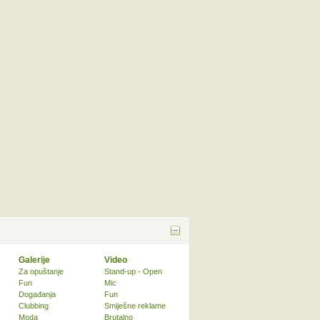
Galerije
Video
Za opuštanje
Stand-up - Open
Fun
Mic
Događanja
Fun
Clubbing
Smiješne reklame
Moda
Brutalno