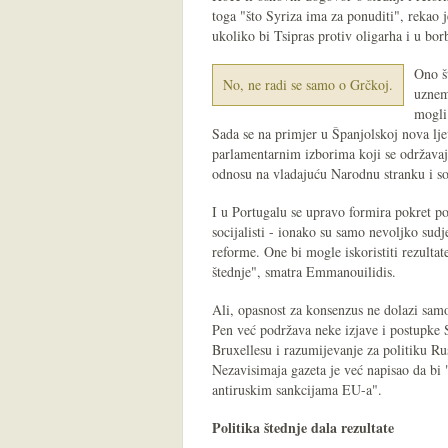
toga "što Syriza ima za ponuditi", reka
ukoliko bi Tsipras protiv oligarha i u bor
Ono š
No, ne radi se samo o Grčkoj.
uznem
mogli
Sada se na primjer u Španjolskoj nova l
parlamentarnim izborima koji se održava
odnosu na vladajuću Narodnu stranku i soc
I u Portugalu se upravo formira pokret po 
socijalisti - ionako su samo nevoljko sud
reforme. One bi mogle iskoristiti rezult
štednje", smatra Emmanouilidis.
Ali, opasnost za konsenzus ne dolazi samo
Pen već podržava neke izjave i postupke
Bruxellesu i razumijevanje za politiku Rus
Nezavisimaja gazeta je već napisao da bi 
antiruskim sankcijama EU-a".
Politika štednje dala rezultate