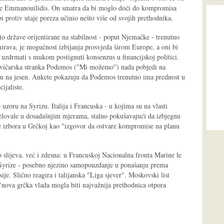
o je Emmanouilidis. On smatra da bi moglo doći do kompromisa
bi protiv utaje poreza učinio nešto više od svojih prethodnika.
to države orijentirane na stabilnost - poput Njemačke - trenutno
irava, je mogućnost izbijanja prosvjeda širom Europe, a oni bi
 uzdrmati s mukom postignuti konsenzus u financijskoj politici.
jevičarska stranka Podemos ("Mi možemo") nada pobjedi na
ju na jesen. Ankete pokazuju da Podemos trenutno ima prednost u
ijaliste.
uzoru na Syrizu. Italija i Francuska - u kojima su na vlasti
jelovale u dosadašnjim mjerama, stalno pokušavajući da izbjegnu
ate izbora u Grčkoj kao "izgovor da ostvare kompromise na planu
 slijeva, već i zdesna: u Francuskoj Nacionalna fronta Marine le
 Syrize - posebno njezino samopouzdanje u ponašanju prema
ije. Slično reagira i talijanska "Liga sjever". Moskovski list
"nova grčka vlada mogla biti najvažnija prethodnica otpora