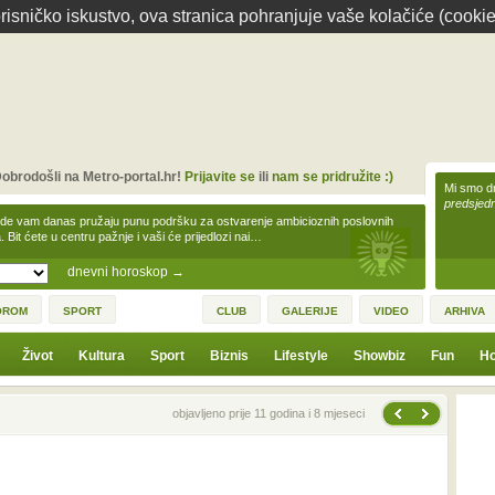
isničko iskustvo, ova stranica pohranjuje vaše kolačiće (cookie
obrodošli na Metro-portal.hr!
Prijavite se
ili
nam se pridružite :)
Mi smo dr
predsjedn
zde vam danas pružaju punu podršku za ostvarenje ambicioznih poslovnih
a. Bit ćete u centru pažnje i vaši će prijedlozi nai…
dnevni horoskop
→
OROM
SPORT
CLUB
GALERIJE
VIDEO
ARHIVA
Život
Kultura
Sport
Biznis
Lifestyle
Showbiz
Fun
Ho
Sljedeća vijest
Prethodna vijest
objavljeno prije 11 godina i 8 mjeseci