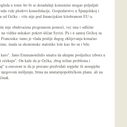
se ogleda u tome što bi se dosadašnji konsenzus mogao poljuljati
uda vide plodovi konsolidacije. Gospodarstvo u Španjolskoj i
liku od Grčke - više nije pod financijskim kišobranom EU-a.
o više nije obuhvaćena programom pomoći, već ima i odlične
 na vidiku nekakav pokret sličan Syrizi. Pa i u samoj Grčkoj su
je Francuska: tamo je vlada poslije dugog oklijevanja konačno
ime, mada su ekonomske statistike loše kao što su i bile.
i kurs". Janis Emmanouilidis smatra da ukupne posljedice izbora u
ki očekuju". On kaže da je Grčka, zbog težine problema i
j" u eurozoni te da je prerano predviđati uspjehe ili neuspjehe
 njegovom mišljenju, bitna na unutarnjopolitičkom planu, ali na
činak.