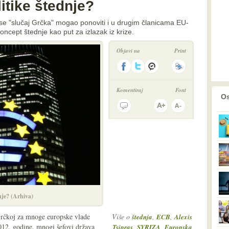
itike štednje?
se "slučaj Grčka" mogao ponoviti i u drugim članicama EU-
koncept štednje kao put za izlazak iz krize.
Objavi na
Print
Komentiraj
Font
prethodno
2
Os
nje? (Arhiva)
Grčkoj za mnoge europske vlade
Više o
,
,
štednja
ECB
Alexis
2012. godine, mnogi šefovi država
,
,
Tsipras
SYRIZA
Europska