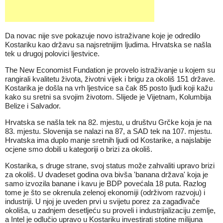
Da novac nije sve pokazuje novo istraživane koje je odredilo
Kostariku kao državu sa najsretnijim ljudima. Hrvatska se našla
tek u drugoj polovici ljestvice.
The New Economist Fundation je provelo istraživanje u kojem su
rangirali kvalitetu života, životni vijek i brigu za okoliš 151 države.
Kostarika je došla na vrh ljestvice sa čak 85 posto ljudi koji kažu
kako su sretni sa svojim životom. Slijede je Vijetnam, Kolumbija
Belize i Salvador.
Hrvatska se našla tek na 82. mjestu, u društvu Grčke koja je na
83. mjestu. Slovenija se nalazi na 87, a SAD tek na 107. mjestu.
Hrvatska ima duplo manje sretnih ljudi od Kostarike, a najslabije
ocjene smo dobili u kategoriji o brizi za okoliš.
Kostarika, s druge strane, svoj status može zahvaliti upravo brizi
za okoliš. U dvadeset godina ova bivša 'banana država' koja je
samo izvozila banane i kavu je BDP povećala 18 puta. Razlog
tome je što se okrenula zelenoj ekonomiji (održivom razvoju) i
industriji. U njoj je uveden prvi u svijetu porez za zagađivače
okoliša, u zadnjem desetljeću su proveli i industrijalizaciju zemlje,
a Intel je odlučio upravo u Kostariku investirati stotine milijuna