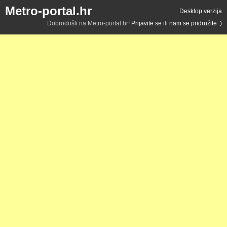
Metro-portal.hr
Desktop verzija
Dobrodošli na Metro-portal.hr!
Prijavite se
ili
nam se pridružite :)