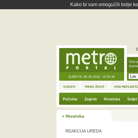
Kako bi vam omogućili bolje kor
D
Ovo j
kozmi
SUBOTA, 08.08.2026.
16:55:36
VIJESTI
PRAVI ŽIVOT
POD REFLEKT
Početna
Zagreb
Hrvatska
Svijet
« Hrvatska
REAKCIJA UREDA