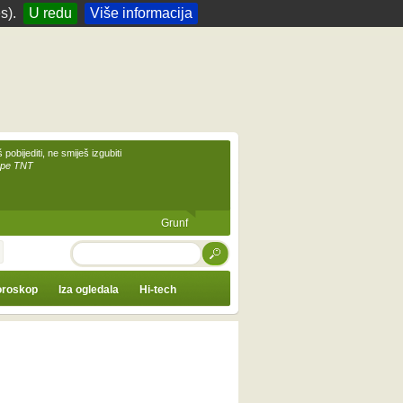
s).
U redu
Više informacija
 pobijediti, ne smiješ izgubiti
upe TNT
Grunf
TRAŽI
roskop
Iza ogledala
Hi-tech