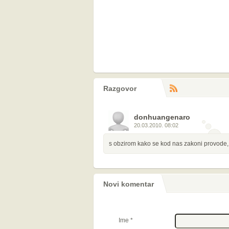
Razgovor
RS
komentara
donhuangenaro
20.03.2010. 08:02
s obzirom kako se kod nas zakoni provode,
Novi komentar
Ime
*