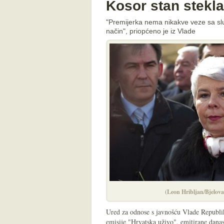
Kosor stan stekla
"Premijerka nema nikakve veze sa slu
način", priopćeno je iz Vlade
(Leon Hribljan/Bjelovar
Ured za odnose s javnošću Vlade Republik
emisije "Hrvatska uživo", emitirane danas