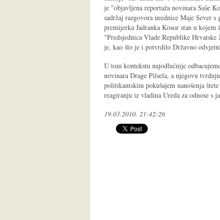
je "objavljena reportaža novinara Saše 
sadržaj razgovora urednice Maje Sever s
premijerka Jadranka Kosor stan u kojem ži
"Predsjednica Vlade Republike Hrvatske 
je, kao što je i potvrdilo Državno odvjetn
U tom kontekstu najodlučnije odbacujemo
novinara Drage Pilsela, a njegovu tvrdnj
politikantskim pokušajem nanošenja štete 
reagiranju iz vladina Ureda za odnose s j
19.03.2010. 21:42:26