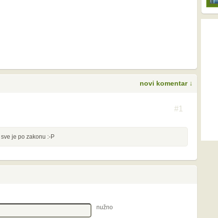
novi komentar ↓
S
#1
 sve je po zakonu :-P
nužno