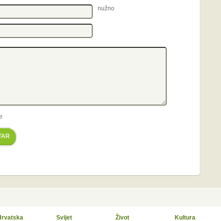
nužno
e
TAR
Hrvatska
Svijet
Život
Kultura