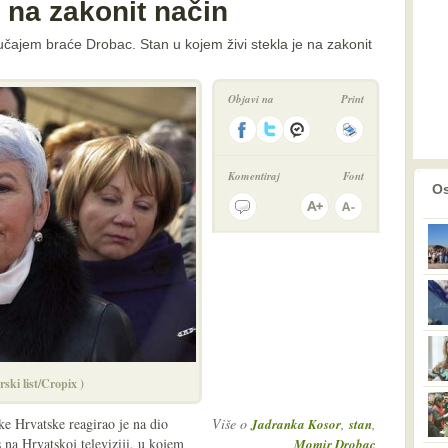
 na zakonit način
čajem braće Drobac. Stan u kojem živi stekla je na zakonit
Objavi na
Print
Komentiraj
Font
prethodno
2
Os
ski list/Cropix )
e Hrvatske reagirao je na dio
Više o
,
,
Jadranka Kosor
stan
 na Hrvatskoj televiziji, u kojem
Momir Drobac