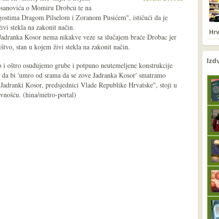
Kosanovića o Momiru Drobcu te na
 gostima Dragom Pilselom i Zoranom Pusićem", ističući da je
vi stekla na zakonit način.
Hrv
Jadranka Kosor nema nikakve veze sa slučajem braće Drobac jer
ištvo, stan u kojem živi stekla na zakonit način.
nema prethodne s
sljedeće
Izd
 i oštro osuđujemo grube i potpuno neutemeljene konstrukcije
u da bi 'umro od srama da se zove Jadranka Kosor' smatramo
Jadranki Kosor, predsjednici Vlade Republike Hrvatske", stoji u
avnošću. (hina/metro-portal)