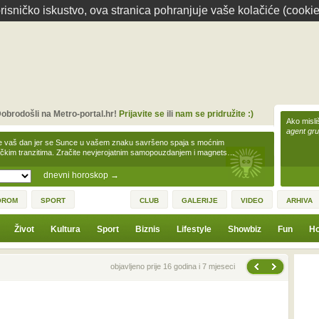
isničko iskustvo, ova stranica pohranjuje vaše kolačiće (cookie
obrodošli na Metro-portal.hr!
Prijavite se
ili
nam se pridružite :)
Ako misliš
agent gr
e vaš dan jer se Sunce u vašem znaku savršeno spaja s moćnim
čkim tranzitima. Zračite nevjerojatnim samopouzdanjem i magnets…
dnevni horoskop
→
OROM
SPORT
CLUB
GALERIJE
VIDEO
ARHIVA
Život
Kultura
Sport
Biznis
Lifestyle
Showbiz
Fun
Ho
Sljedeća vijest
Prethodna vijest
objavljeno prije 16 godina i 7 mjeseci