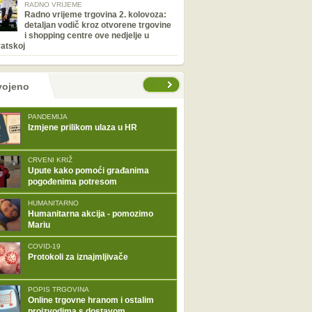
RADNO VRIJEME
Radno vrijeme trgovina 2. kolovoza:
detaljan vodič kroz otvorene trgovine
i shopping centre ove nedjelje u
atskoj
tranice
vojeno
PANDEMIJA
Izmjene prilikom ulaza u HR
CRVENI KRIŽ
Upute kako pomoći građanima
pogođenima potresom
HUMANITARNO
Humanitarna akcija - pomozimo
Mariu
COVID-19
Protokoli za iznajmljivače
POPIS TRGOVINA
Online trgovne hranom i ostalim
proizvodima s dostavom