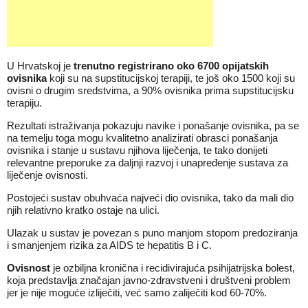
U Hrvatskoj je
trenutno registrirano oko 6700 opijatskih
ovisnika
koji su na supstitucijskoj terapiji, te još oko 1500 koji su
ovisni o drugim sredstvima, a 90% ovisnika prima supstitucijsku
terapiju.
Rezultati istraživanja pokazuju navike i ponašanje ovisnika, pa se
na temelju toga mogu kvalitetno analizirati obrasci ponašanja
ovisnika i stanje u sustavu njihova liječenja, te tako donijeti
relevantne preporuke za daljnji razvoj i unapređenje sustava za
liječenje ovisnosti.
Postojeći sustav obuhvaća najveći dio ovisnika, tako da mali dio
njih relativno kratko ostaje na ulici.
Ulazak u sustav je povezan s puno manjom stopom predoziranja
i smanjenjem rizika za AIDS te hepatitis B i C.
Ovisnost
je ozbiljna kronična i recidivirajuća psihijatrijska bolest,
koja predstavlja značajan javno-zdravstveni i društveni problem
jer je nije moguće izliječiti, već samo zaliječiti kod 60-70%.