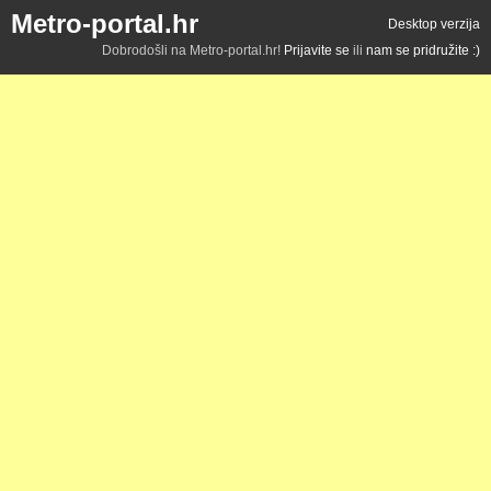
Metro-portal.hr
Desktop verzija
Dobrodošli na Metro-portal.hr!
Prijavite se
ili
nam se pridružite :)