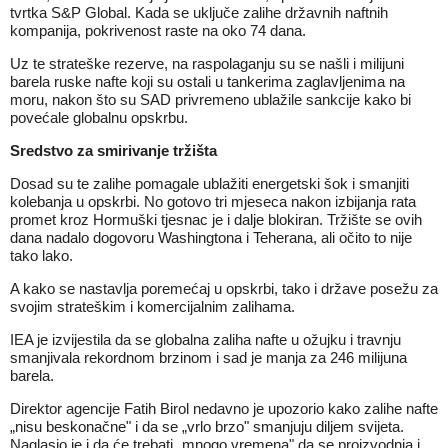
tvrtka S&P Global. Kada se uključe zalihe državnih naftnih
kompanija, pokrivenost raste na oko 74 dana.
Uz te strateške rezerve, na raspolaganju su se našli i
milijuni
barela ruske nafte
koji su ostali u tankerima zaglavljenima na
moru, nakon što su SAD privremeno ublažile sankcije kako bi
povećale globalnu opskrbu.
Sredstvo za smirivanje tržišta
Dosad su te zalihe pomagale ublažiti energetski šok i smanjiti
kolebanja u opskrbi. No gotovo tri mjeseca nakon izbijanja rata
promet kroz Hormuški tjesnac je i dalje blokiran. Tržište se ovih
dana nadalo dogovoru Washingtona i Teherana, ali očito to nije
tako lako.
A kako se nastavlja poremećaj u opskrbi, tako i države posežu za
svojim strateškim i komercijalnim zalihama.
IEA je izvijestila da se globalna zaliha nafte u ožujku i travnju
smanjivala rekordnom brzinom i sad je manja za 246 milijuna
barela.
Direktor agencije Fatih Birol nedavno je upozorio kako zalihe nafte
„nisu beskonačne" i da se „vrlo brzo" smanjuju diljem svijeta.
Naglasio je i da će trebati „mnogo vremena" da se proizvodnja i