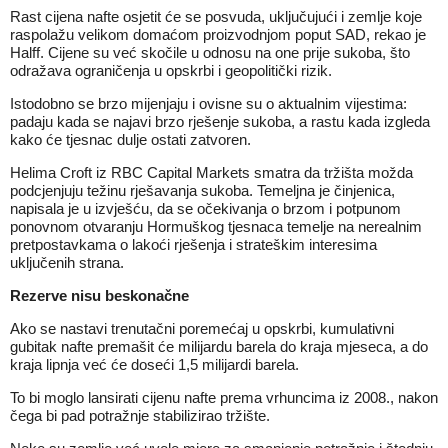
Rast cijena nafte osjetit će se posvuda,
uključujući i zemlje koje
raspolažu velikom domaćom proizvodnjom
poput SAD, rekao je
Halff. Cijene su već skočile u odnosu na one prije sukoba, što
odražava ograničenja u opskrbi i geopolitički rizik.
Istodobno se brzo mijenjaju i ovisne su o aktualnim vijestima:
padaju kada se najavi brzo rješenje sukoba, a rastu kada izgleda
kako će tjesnac
dulje ostati zatvoren.
Helima Croft iz RBC Capital Markets smatra da tržišta možda
podcjenjuju težinu rješavanja sukoba. Temeljna je činjenica,
napisala je u izvješću, da se očekivanja o brzom i potpunom
ponovnom otvaranju Hormuškog tjesnaca temelje na nerealnim
pretpostavkama o lakoći rješenja i strateškim interesima
uključenih strana.
Rezerve nisu beskonačne
Ako se nastavi trenutačni poremećaj u opskrbi, kumulativni
gubitak nafte premašit će milijardu barela do kraja mjeseca, a do
kraja lipnja već će doseći 1,5 milijardi barela.
To bi moglo lansirati cijenu nafte
prema vrhuncima iz 2008.,
nakon
čega bi pad potražnje stabilizirao tržište.