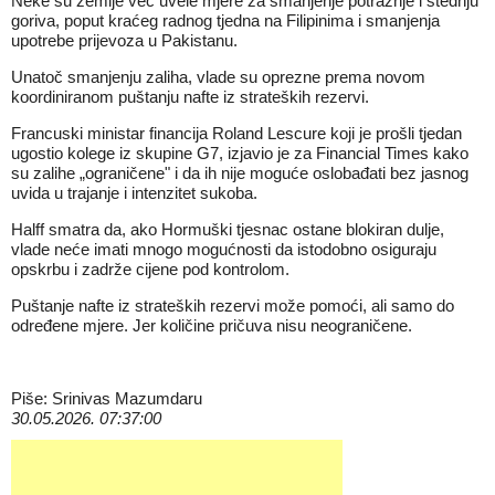
Neke su zemlje već uvele mjere za smanjenje potražnje i štednju
goriva, poput kraćeg radnog tjedna na Filipinima i smanjenja
upotrebe prijevoza u Pakistanu.
Unatoč smanjenju zaliha, vlade su oprezne prema novom
koordiniranom
puštanju nafte iz strateških rezervi.
Francuski ministar financija Roland Lescure koji je prošli tjedan
ugostio kolege iz skupine G7, izjavio je za Financial Times kako
su zalihe „ograničene" i da ih nije moguće oslobađati bez jasnog
uvida u trajanje i intenzitet sukoba.
Halff smatra da, ako Hormuški tjesnac ostane blokiran dulje,
vlade neće imati mnogo mogućnosti da istodobno osiguraju
opskrbu i zadrže cijene pod kontrolom.
Puštanje nafte iz strateških rezervi može pomoći, ali samo do
određene mjere. Jer količine pričuva nisu neograničene.
Piše: Srinivas Mazumdaru
30.05.2026. 07:37:00