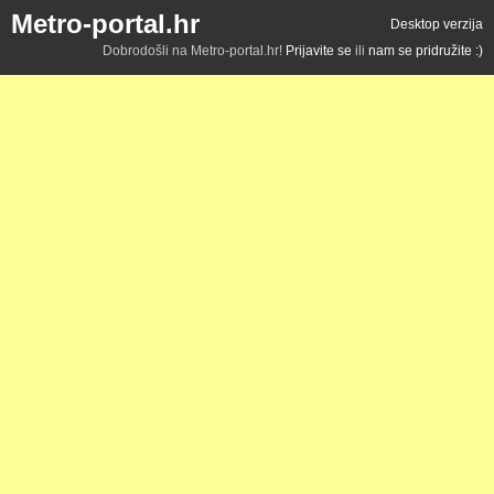
Metro-portal.hr
Desktop verzija
Dobrodošli na Metro-portal.hr!
Prijavite se
ili
nam se pridružite :)