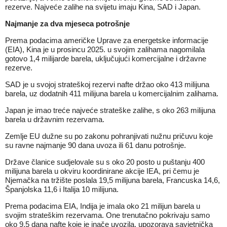
rezerve. Najveće zalihe na svijetu imaju Kina, SAD i Japan.
Najmanje za dva mjeseca potrošnje
Prema podacima američke Uprave za energetske informacije
(EIA), Kina je u prosincu 2025. u svojim zalihama nagomilala
gotovo 1,4 milijarde barela, uključujući komercijalne i državne
rezerve.
SAD je u svojoj strateškoj rezervi nafte držao oko 413 milijuna
barela, uz dodatnih 411 milijuna barela u komercijalnim zalihama.
Japan je imao treće najveće strateške zalihe, s oko 263 milijuna
barela u državnim rezervama.
Zemlje EU dužne su po zakonu pohranjivati nužnu pričuvu koje
su ravne najmanje 90 dana uvoza ili
61 danu potrošnje.
Države članice sudjelovale su s oko 20 posto u puštanju 400
milijuna barela u okviru koordinirane akcije IEA, pri čemu je
Njemačka na tržište poslala 19,5 milijuna barela, Francuska 14,6,
Španjolska 11,6 i Italija 10 milijuna.
Prema podacima EIA, Indija je imala oko 21 milijun barela u
svojim strateškim rezervama. One trenutačno pokrivaju samo
oko 9,5 dana nafte koje je inače uvozila, upozorava savjetnička