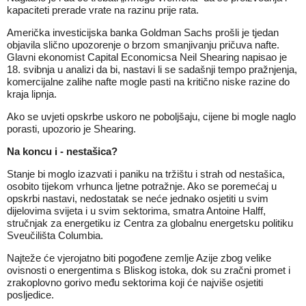
kapaciteti prerade vrate na razinu prije rata.
Američka investicijska banka Goldman Sachs prošli je tjedan
objavila slično upozorenje o brzom smanjivanju pričuva nafte.
Glavni ekonomist Capital Economicsa Neil Shearing napisao je
18. svibnja u analizi da bi, nastavi li se sadašnji tempo pražnjenja,
komercijalne zalihe nafte mogle pasti na
kritično niske razine do
kraja lipnja.
Ako se uvjeti opskrbe uskoro ne poboljšaju, cijene bi mogle naglo
porasti, upozorio je Shearing.
Na koncu i - nestašica?
Stanje bi moglo izazvati i paniku na tržištu i strah od nestašica,
osobito tijekom vrhunca ljetne potražnje. Ako se poremećaj u
opskrbi nastavi,
nedostatak se neće jednako osjetiti
u svim
dijelovima svijeta i u svim sektorima, smatra Antoine Halff,
stručnjak za energetiku iz Centra za globalnu energetsku politiku
Sveučilišta Columbia.
Najteže će vjerojatno biti pogođene zemlje Azije zbog velike
ovisnosti o energentima s Bliskog istoka, dok su zračni promet i
zrakoplovno gorivo među sektorima koji će najviše osjetiti
posljedice.