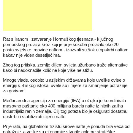
Rat s Iranom
i zatvaranje Hormuškog tjesnaca - ključnog
pomorskog prolaza kroz koji je prije sukoba
prolazilo oko 20
posto svjetske trgovine naftom
- izazvali su šok u opskrbi naftom
kakav nije viđen desetljećima.
Zbog tog pritiska, zemlje diljem svijeta užurbano traže alternative
kako bi nadoknadile količine koje više ne stižu.
Mnoge vlade, osobito u azijskim državama koje uvelike ovise o
energiji s Bliskog istoka, uvele su i mjere za smanjenje potražnje
za gorivom.
Međunarodna agencija za energiju (IEA) u ožujku je koordinirala
masovno puštanje oko 400 milijuna barela nafte iz hitnih zaliha
industrijaliziranih zemalja. Cilj tog poteza bio je osigurati dostatnu
opskrbu i
stabilizirati cijenu nafte.
Prije rata, na globalnom tržištu sirove nafte je ponuda bila veća od
potražnje, a velike su ekonomije stvorile goleme strateške