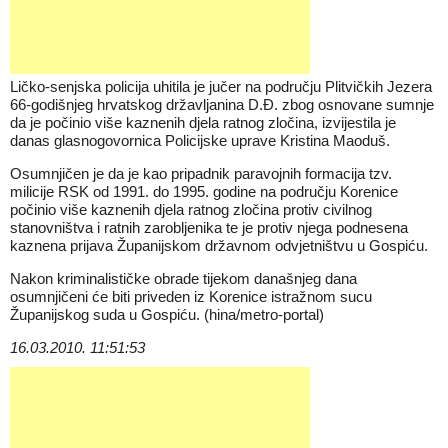
Ličko-senjska policija uhitila je jučer na području Plitvičkih Jezera
66-godišnjeg hrvatskog državljanina D.Đ. zbog osnovane sumnje
da je počinio više kaznenih djela ratnog zločina, izvijestila je
danas glasnogovornica Policijske uprave Kristina Maoduš.
Osumnjičen je da je kao pripadnik paravojnih formacija tzv.
milicije RSK od 1991. do 1995. godine na području Korenice
počinio više kaznenih djela ratnog zločina protiv civilnog
stanovništva i ratnih zarobljenika te je protiv njega podnesena
kaznena prijava Županijskom državnom odvjetništvu u Gospiću.
Nakon kriminalističke obrade tijekom današnjeg dana
osumnjičeni će biti priveden iz Korenice istražnom sucu
Županijskog suda u Gospiću. (hina/metro-portal)
16.03.2010. 11:51:53