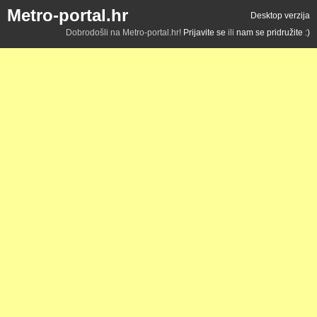
Metro-portal.hr
Desktop verzija
Dobrodošli na Metro-portal.hr!
Prijavite se
ili
nam se pridružite :)