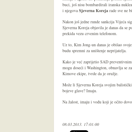
buci, još nisu bombardirali iranska nukle
Sjeverna Koreja
i njegova
rade sve ne bi
Nakon još jedne runde sankcija Vijeća si
Sjeverna Koreja objavila je danas da se 
prekida vezu crvenim telefonom.
Uz to, Kim Jong-un danas je obišao svoj
budu spremni za uništenje neprijatelja.
Kako je već zaprijetio SAD preventivnim
mogu doseći i Washington, obnavlja se zan
Kimove ekipe, tvrde da je oružje.
Može li Sjeverna Koreja svojim balističk
bojeve glave? Imaju.
Na žalost, imaju i vođu koji je očito dovol
08.03.2013. 17:01:00