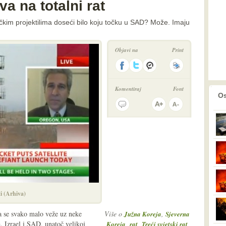
a na totalni rat
ičkim projektilima doseći bilo koju točku u SAD? Može. Imaju
Objavi na
Print
Komentiraj
Font
prethodno
2
Os
ti (Arhiva)
a se svako malo veže uz neke
Više o
,
Južna Koreja
Sjeverna
. Izrael i SAD, unatoč velikoj
,
,
,
Koreja
rat
Treći svjetski rat