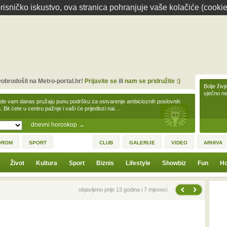
isničko iskustvo, ova stranica pohranjuje vaše kolačiće (cookie
obrodošli na Metro-portal.hr!
Prijavite se
ili
nam se pridružite :)
Bolje živj
vječno n
zde vam danas pružaju punu podršku za ostvarenje ambicioznih poslovnih
a. Bit ćete u centru pažnje i vaši će prijedlozi nai…
dnevni horoskop
→
OROM
SPORT
CLUB
GALERIJE
VIDEO
ARHIVA
Život
Kultura
Sport
Biznis
Lifestyle
Showbiz
Fun
Ho
Sljedeća vijest
Prethodna vijest
objavljeno prije 13 godina i 7 mjeseci