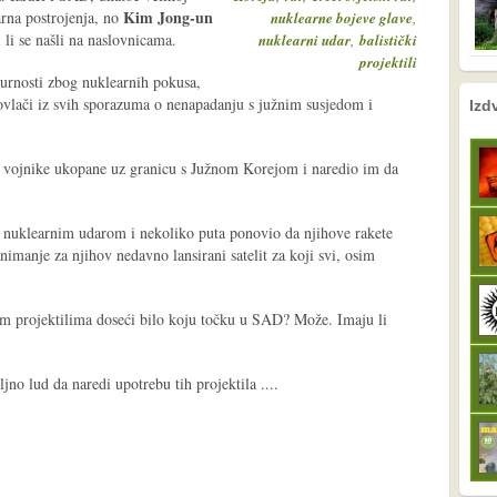
Kim Jong-un
arna postrojenja, no
,
nuklearne bojeve glave
 li se našli na naslovnicama.
,
nuklearni udar
balistički
projektili
gurnosti zbog nuklearnih pokusa,
nema prethodne s
sljedeće
povlači iz svih sporazuma o nenapadanju s južnim susjedom i
Izd
e vojnike ukopane uz granicu s Južnom Korejom i naredio im da
 nuklearnim udarom i nekoliko puta ponovio da njihove rakete
imanje za njihov nedavno lansirani satelit za koji svi, osim
im projektilima doseći bilo koju točku u SAD? Može. Imaju li
jno lud da naredi upotrebu tih projektila ....