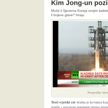
Kim Jong-un poziv
Može li Sjeverna Koreja svojim balist
li bojeve glave? Imaju.
Fotografija vijes
Treći svjetski rat
strašna je kovanica koj
zemlje i agresivno ponašanje prema njima