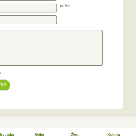
nužno
e
TAR
Hrvatska
Svijet
Život
Kultura