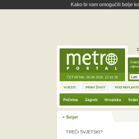
Kako bi vam omogućili bolje kor
D
Zvije
ciljev
ČETVRTAK, 06.08.2026.
22:42:38
VIJESTI
PRAVI ŽIVOT
POD REFLEKT
Početna
Zagreb
Hrvatska
Svijet
« Svijet
TREĆI SVJETSKI?