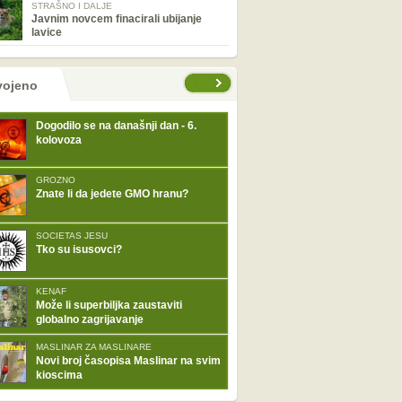
STRAŠNO I DALJE
Javnim novcem finacirali ubijanje
lavice
tranice
vojeno
Dogodilo se na današnji dan - 6.
kolovoza
GROZNO
Znate li da jedete GMO hranu?
SOCIETAS JESU
Tko su isusovci?
KENAF
Može li superbiljka zaustaviti
globalno zagrijavanje
MASLINAR ZA MASLINARE
Novi broj časopisa Maslinar na svim
kioscima