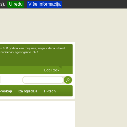
s).
U redu
Više informacija
eti 100 godina kao milijunaš, nego 7 dana u bijedi
ezadovoljni agent grupe TNT
Bob Rock
TRAŽI
roskop
Iza ogledala
Hi-tech