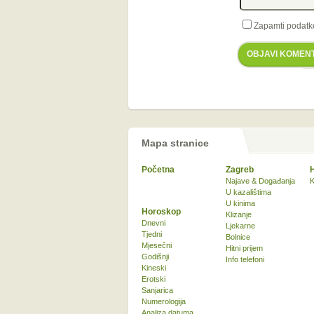
Zapamti podatk
OBJAVI KOMEN
Mapa stranice
Početna
Zagreb
Najave & Događanja
K
U kazalištima
U kinima
Horoskop
Klizanje
Dnevni
Ljekarne
Tjedni
Bolnice
Mjesečni
Hitni prijem
Godišnji
Info telefoni
Kineski
Erotski
Sanjarica
Numerologija
Analiza datuma