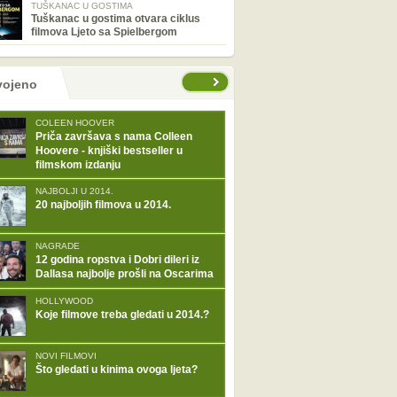
TUŠKANAC U GOSTIMA
Tuškanac u gostima otvara ciklus
filmova Ljeto sa Spielbergom
tranice
vojeno
COLEEN HOOVER
Priča završava s nama Colleen
Hoovere - knjiški bestseller u
filmskom izdanju
NAJBOLJI U 2014.
20 najboljih filmova u 2014.
NAGRADE
12 godina ropstva i Dobri dileri iz
Dallasa najbolje prošli na Oscarima
HOLLYWOOD
Koje filmove treba gledati u 2014.?
NOVI FILMOVI
Što gledati u kinima ovoga ljeta?