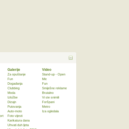
Galerije
Video
Za opuštanje
Stand-up - Open
Fun
Mic
Događanja
Fun
Clubbing
Smiješne reklame
Moda
Brutalno
Izložbe
Vi ste snimili
Dizajn
Foršpani
Putovanja
Metro
Auto-moto
Iza ogledala
ort
Foto vijesti
Karikatura dana
Uhvati duh ljeta