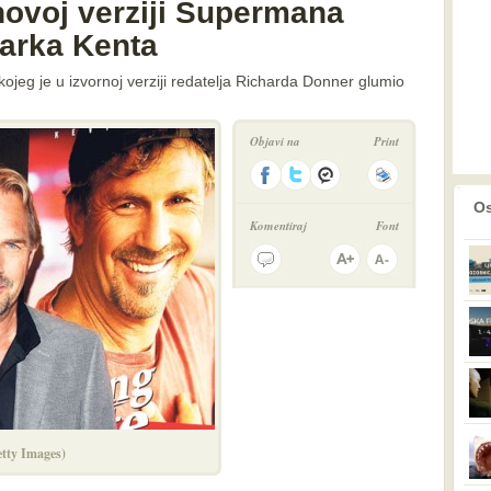
novoj verziji Supermana
arka Kenta
ojeg je u izvornoj verziji redatelja Richarda Donner glumio
Objavi na
Print
prethodno
2
Os
Komentiraj
Font
tty Images)