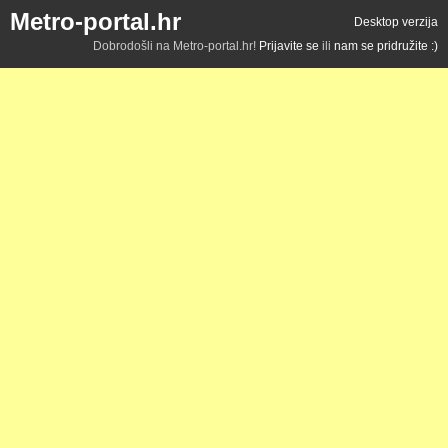
Metro-portal.hr
Desktop verzija
Dobrodošli na Metro-portal.hr!
Prijavite se
ili
nam se pridružite :)