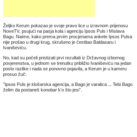
Željko Kerum pokazao je svoje pravo lice u izravnom prijenosu
NoveTV, psujući na pasja kola i agenciju Ipsos Puls i Mislava
Bagu. Naime, kako prema prvim procjenama ankete Ipsos Pulsa
nije prošao u drugi krug, skrušeno je čestitao Baldasaru i
Ivaniševiću.
No, kad su počeli pristizati prvi rezultati iz Državnog izbornog
povjerenstva, u jednom se trenutku približio Ivaniševiću na jedan
posto razlike i nada se ponovno pojavila, a Kerum je u kameru
prosuo žuč:
"Ipsos Puls je klošarska agencija, a Bago je varalica ... Tebi Bago
želim da postaneš konobar k'o što jesi".