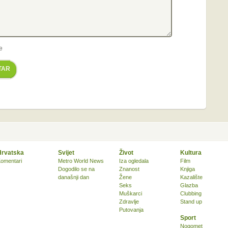
e
TAR
Hrvatska
Svijet
Život
Kultura
omentari
Metro World News
Iza ogledala
Film
Dogodilo se na
Znanost
Knjiga
današnji dan
Žene
Kazalište
Seks
Glazba
Muškarci
Clubbing
Zdravlje
Stand up
Putovanja
Sport
Nogomet