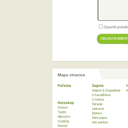
Zapamti podatk
OBJAVI KOMEN
Mapa stranice
Početna
Zagreb
Najave & Događanja
K
U kazalištima
U kinima
Horoskop
Klizanje
Dnevni
Ljekarne
Tjedni
Bolnice
Mjesečni
Hitni prijem
Godišnji
Info telefoni
Kineski