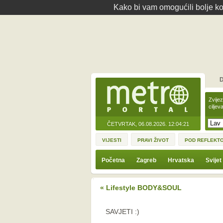
Kako bi vam omogućili bolje kor
D
Zvije
ciljev
ČETVRTAK, 06.08.2026.
12:04:21
VIJESTI
PRAVI ŽIVOT
POD REFLEKT
Početna
Zagreb
Hrvatska
Svijet
« Lifestyle BODY&SOUL
SAVJETI :)