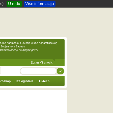
s).
U redu
Više informacija
 me nadmašio. Govorio je kao šef statističkog
 Sovjetskom Savezu
kovoj reakciji na njegov govor
Zoran Milanović
TRAŽI
roskop
Iza ogledala
Hi-tech