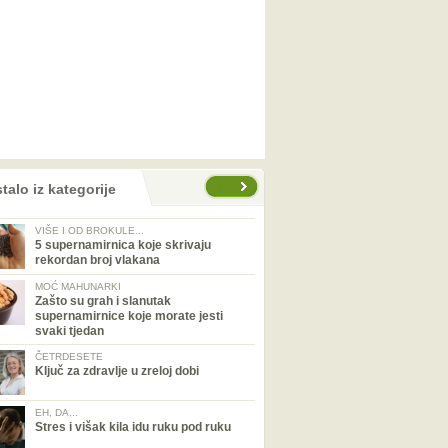
talo iz kategorije
VIŠE I OD BROKULE...
5 supernamirnica koje skrivaju
rekordan broj vlakana
MOĆ MAHUNARKI
Zašto su grah i slanutak
supernamirnice koje morate jesti
svaki tjedan
ČETRDESETE
Ključ za zdravlje u zreloj dobi
EH, DA...
Stres i višak kila idu ruku pod ruku