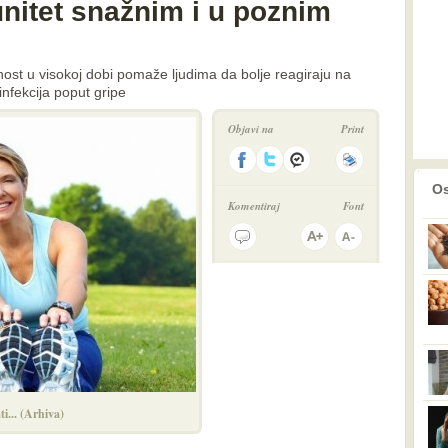
nitet snažnim i u poznim
vnost u visokoj dobi pomaže ljudima da bolje reagiraju na
infekcija poput gripe
Objavi na
Print
prethodno
2
Os
Komentiraj
Font
ti... (Arhiva)