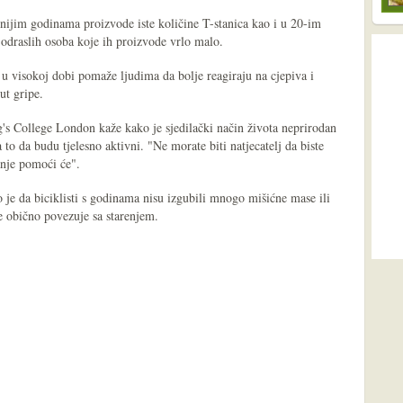
asnijim godinama proizvode iste količine T-stanica kao i u 20-im
 odraslih osoba koje ih proizvode vrlo malo.
t u visokoj dobi pomaže ljudima da bolje reagiraju na cjepiva i
ut gripe.
g's College London kaže kako je sjedilački način života neprirodan
za to da budu tjelesno aktivni. "Ne morate biti natjecatelj da biste
tanje pomoći će".
 je da biciklisti s godinama nisu izgubili mnogo mišićne mase ili
se obično povezuje sa starenjem.