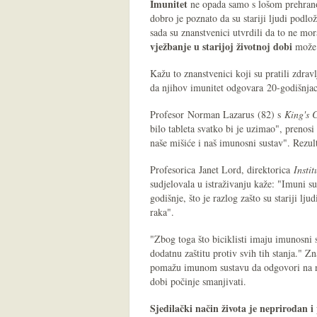
Imunitet
ne opada samo s lošom prehrano
dobro je poznato da su stariji ljudi podlo
sada su znanstvenici utvrdili da to ne mor
vježbanje u starijoj životnoj dobi
mož
Kažu to znanstvenici koji su pratili zdrav
da njihov imunitet odgovara 20-godišnja
Profesor Norman Lazarus (82) s
King's 
bilo tableta svatko bi je uzimao", prenos
naše mišiće i naš imunosni sustav". Rezult
Profesorica Janet Lord, direktorica
Instit
sudjelovala u istraživanju kaže: "Imuni s
godišnje, što je razlog zašto su stariji lj
raka".
"Zbog toga što biciklisti imaju imunosni 
dodatnu zaštitu protiv svih tih stanja." 
pomažu imunom sustavu da odgovori na nov
dobi počinje smanjivati.
Sjedilački način života je neprirodan i