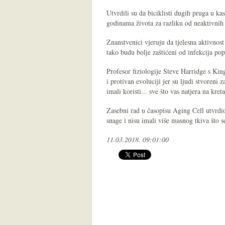
Utvrdili su da biciklisti dugih pruga u k
godinama života za razliku od neaktivnih
Znanstvenici vjeruju da tjelesna aktivnos
tako budu bolje zaštićeni od infekcija pop
Profesor fiziologije Steve Harridge s Kin
i protivan evoluciji jer su ljudi stvoreni 
imali koristi... sve što vas natjera na kre
Zasebni rad u časopisu Aging Cell utvrdio
snage i nisu imali više masnog tkiva što 
11.03.2018. 09:01:00