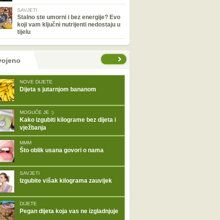
SAVJETI
Stalno ste umorni i bez energije? Evo
koji vam ključni nutrijenti nedostaju u
tijelu
tranice
vojeno
NOVE DIJETE
Dijeta s jutarnjom bananom
MOGUĆE JE :)
Kako izgubiti kilograme bez dijeta i
vježbanja
MMM
Što oblik usana govori o nama
SAVJETI
Izgubite višak kilograma zauvijek
DIJETE
Pegan dijeta koja vas ne izgladnjuje