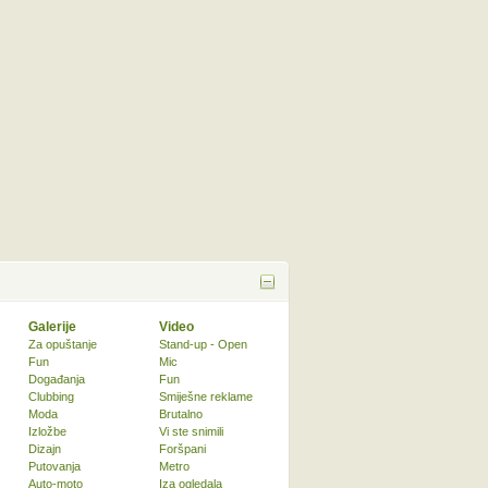
Galerije
Video
Za opuštanje
Stand-up - Open
Fun
Mic
Događanja
Fun
Clubbing
Smiješne reklame
Moda
Brutalno
Izložbe
Vi ste snimili
Dizajn
Foršpani
Putovanja
Metro
Auto-moto
Iza ogledala