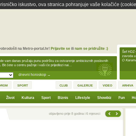
isničko iskustvo, ova stranica pohranjuje vaše kolačiće (cookie
obrodošli na Metro-portal.hr!
Prijavite se
ili
nam se pridružite :)
Šef HDZ-a
zavoda u
O Karamar
zde vam danas pružaju punu podršku za ostvarenje ambicioznih poslovnih
a. Bit ćete u centru pažnje i vaši će prijedlozi nai…
dnevni horoskop
→
OROM
SPORT
CLUB
GALERIJE
VIDEO
ARHIVA
Život
Kultura
Sport
Biznis
Lifestyle
Showbiz
Fun
Ho
Sljedeća vijest
Prethodna vijest
objavljeno prije 8 godina i 6 mjeseci