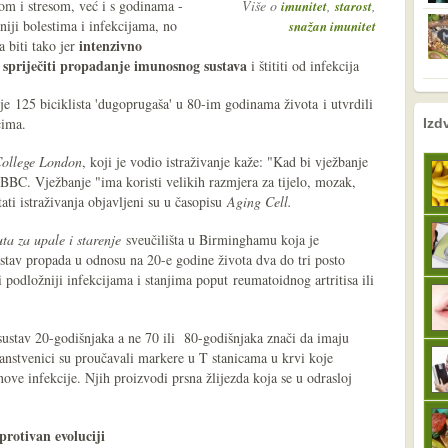
m i stresom, već i s godinama -
Više o
,
,
imunitet
starost
žniji bolestima i infekcijama, no
snažan imunitet
intenzivno
a biti tako jer
spriječiti propadanje imunosnog sustava
e
i štititi od infekcija
lje 125 biciklista 'dugoprugaša' u 80-im godinama života i utvrdili
nema prethodne s
sljedeće
cima.
Izd
College London
, koji je vodio istraživanje kaže: "Kad bi vježbanje
i BBC. Vježbanje "ima koristi velikih razmjera za tijelo, mozak,
ati istraživanja objavljeni su u časopisu
Aging Cell.
uta za upale i starenje
sveučilišta u Birminghamu koja je
ustav propada u odnosu na 20-e godine života dva do tri posto
udi podložniji infekcijama i stanjima poput reumatoidnog artritisa ili
sustav 20-godišnjaka a ne 70 ili 80-godišnjaka znači da imaju
Znanstvenici su proučavali markere u T stanicama u krvi koje
e infekcije. Njih proizvodi prsna žlijezda koja se u odrasloj
 protivan evoluciji