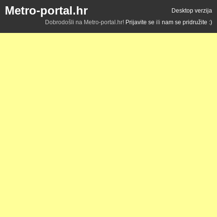
Metro-portal.hr
Desktop verzija
Dobrodošli na Metro-portal.hr!
Prijavite se
ili
nam se pridružite :)