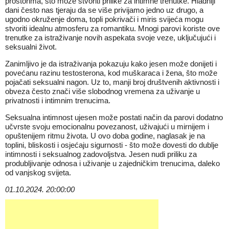
prostorima, što može stvoriti prilike za intimne trenutke. Hladniji
dani često nas tjeraju da se više privijamo jedno uz drugo, a
ugodno okruženje doma, topli pokrivači i miris svijeća mogu
stvoriti idealnu atmosferu za romantiku. Mnogi parovi koriste ove
trenutke za istraživanje novih aspekata svoje veze, uključujući i
seksualni život.
Zanimljivo je da istraživanja pokazuju kako jesen može donijeti i
povećanu razinu testosterona, kod muškaraca i žena, što može
pojačati seksualni nagon. Uz to, manji broj društvenih aktivnosti i
obveza često znači više slobodnog vremena za uživanje u
privatnosti i intimnim trenucima.
Seksualna intimnost ujesen može postati način da parovi dodatno
učvrste svoju emocionalnu povezanost, uživajući u mirnijem i
opuštenijem ritmu života. U ovo doba godine, naglasak je na
toplini, bliskosti i osjećaju sigurnosti - što može dovesti do dublje
intimnosti i seksualnog zadovoljstva. Jesen nudi priliku za
produbljivanje odnosa i uživanje u zajedničkim trenucima, daleko
od vanjskog svijeta.
01.10.2024. 20:00:00