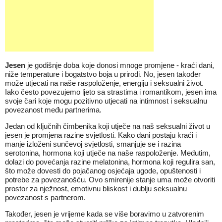
Jesen
je godišnje doba koje donosi mnoge promjene - kraći dani,
niže temperature i bogatstvo boja u prirodi. No, jesen također
može utjecati na naše raspoloženje, energiju i seksualni život.
Iako često povezujemo ljeto sa strastima i romantikom, jesen ima
svoje čari koje mogu pozitivno utjecati na intimnost i seksualnu
povezanost među partnerima.
Jedan od ključnih čimbenika koji utječe na naš seksualni život u
jesen je promjena razine svjetlosti. Kako dani postaju kraći i
manje izloženi sunčevoj svjetlosti, smanjuje se i razina
serotonina, hormona koji utječe na naše raspoloženje. Međutim,
dolazi do povećanja razine melatonina, hormona koji regulira san,
što može dovesti do pojačanog osjećaja ugode, opuštenosti i
potrebe za povezanošću. Ovo smirenije stanje uma može otvoriti
prostor za nježnost, emotivnu bliskost i dublju seksualnu
povezanost s partnerom.
Također, jesen je vrijeme kada se više boravimo u zatvorenim