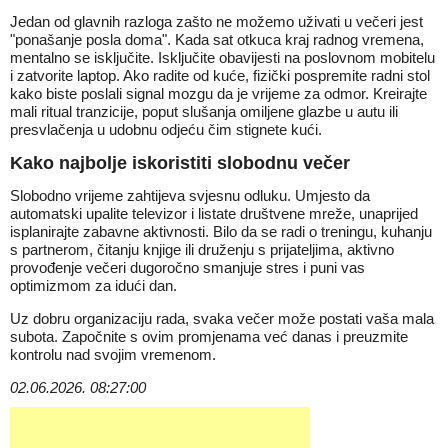
Jedan od glavnih razloga zašto ne možemo uživati u večeri jest
"ponašanje posla doma". Kada sat otkuca kraj radnog vremena,
mentalno se isključite. Isključite obavijesti na poslovnom mobitelu
i zatvorite laptop. Ako radite od kuće, fizički pospremite radni stol
kako biste poslali signal mozgu da je vrijeme za odmor. Kreirajte
mali ritual tranzicije, poput slušanja omiljene glazbe u autu ili
presvlačenja u udobnu odjeću čim stignete kući.
Kako najbolje iskoristiti slobodnu večer
Slobodno vrijeme zahtijeva svjesnu odluku. Umjesto da
automatski upalite televizor i listate društvene mreže, unaprijed
isplanirajte zabavne aktivnosti. Bilo da se radi o treningu, kuhanju
s partnerom, čitanju knjige ili druženju s prijateljima, aktivno
provođenje večeri dugoročno smanjuje stres i puni vas
optimizmom za idući dan.
Uz dobru organizaciju rada, svaka večer može postati vaša mala
subota. Započnite s ovim promjenama već danas i preuzmite
kontrolu nad svojim vremenom.
02.06.2026. 08:27:00