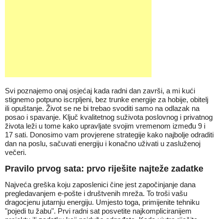
Svi poznajemo onaj osjećaj kada radni dan završi, a mi kući
stignemo potpuno iscrpljeni, bez trunke energije za hobije, obitelj
ili opuštanje. Život se ne bi trebao svoditi samo na odlazak na
posao i spavanje. Ključ kvalitetnog suživota poslovnog i privatnog
života leži u tome kako upravljate svojim vremenom između 9 i
17 sati. Donosimo vam provjerene strategije kako najbolje odraditi
dan na poslu, sačuvati energiju i konačno uživati u zasluženoj
večeri.
Pravilo prvog sata: prvo riješite najteže zadatke
Najveća greška koju zaposlenici čine jest započinjanje dana
pregledavanjem e-pošte i društvenih mreža. To troši vašu
dragocjenu jutarnju energiju. Umjesto toga, primijenite tehniku
"pojedi tu žabu". Prvi radni sat posvetite najkompliciranijem