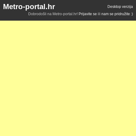
Metro-portal.hr
Desktop verzija
Dobrodošli na Metro-portal.hr!
Prijavite se
ili
nam se pridružite :)