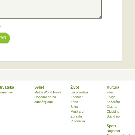
e
TAR
Hrvatska
Svijet
Život
Kultura
omentari
Metro World News
Iza ogledala
Film
Dogodilo se na
Znanost
Knjiga
današnji dan
Žene
Kazalište
Seks
Glazba
Muškarci
Clubbing
Zdravlje
Stand up
Putovanja
Sport
Nogomet