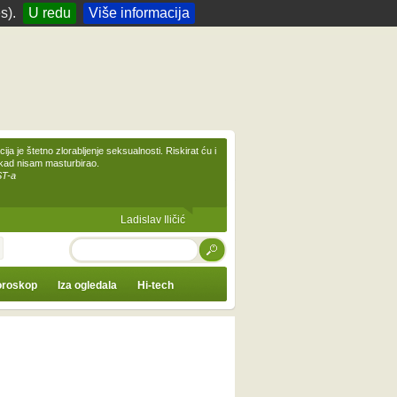
s).
U redu
Više informacija
ija je štetno zlorabljenje seksualnosti. Riskirat ću i
ikad nisam masturbirao.
ST-a
Ladislav Iličić
TRAŽI
roskop
Iza ogledala
Hi-tech