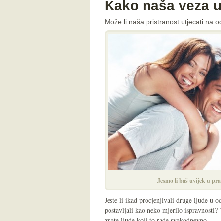
Kako naša veza u
Može li naša pristranost utjecati na o
Jesmo li baš uvijek u pr
Jeste li ikad procjenjivali druge ljude u o
postavljali kao neko mjerilo ispravnosti? V
znate ljude koji to rade svakodnevno.