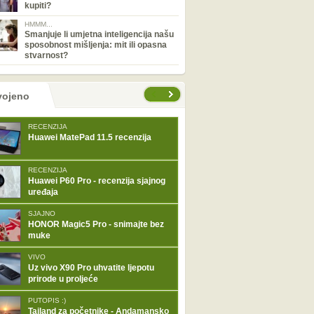
kupiti?
HMMM...
Smanjuje li umjetna inteligencija našu
sposobnost mišljenja: mit ili opasna
stvarnost?
tranice
vojeno
RECENZIJA
Huawei MatePad 11.5 recenzija
RECENZIJA
Huawei P60 Pro - recenzija sjajnog
uređaja
SJAJNO
HONOR Magic5 Pro - snimajte bez
muke
VIVO
Uz vivo X90 Pro uhvatite ljepotu
prirode u proljeće
PUTOPIS :)
Tajland za početnike - Andamansko