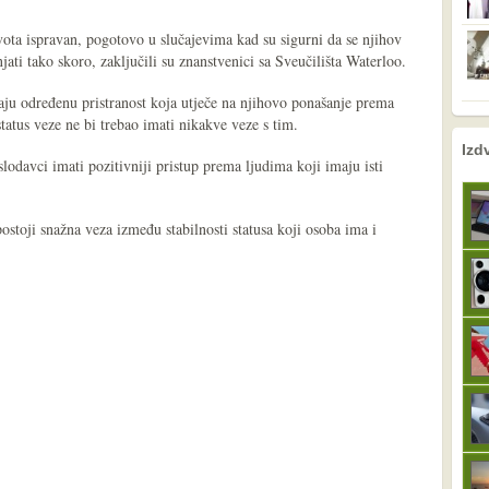
ivota ispravan, pogotovo u slučajevima kad su sigurni da se njihov
njati tako skoro, zaključili su znanstvenici sa Sveučilišta Waterloo.
aju određenu pristranost koja utječe na njihovo ponašanje prema
tatus veze ne bi trebao imati nikakve veze s tim.
nema prethodne s
sljedeće
Izd
lodavci imati pozitivniji pristup prema ljudima koji imaju isti
ostoji snažna veza između stabilnosti statusa koji osoba ima i
.