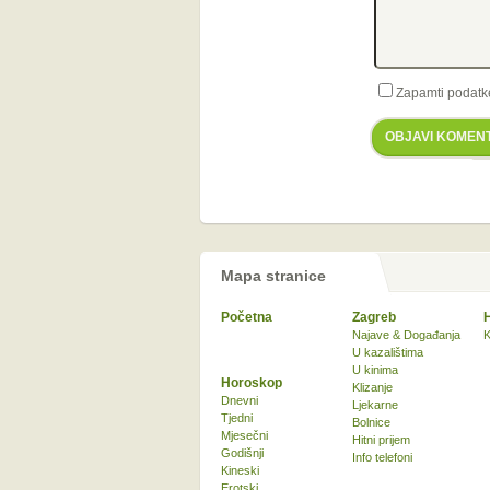
Zapamti podatk
OBJAVI KOMEN
Mapa stranice
Početna
Zagreb
Najave & Događanja
K
U kazalištima
U kinima
Horoskop
Klizanje
Dnevni
Ljekarne
Tjedni
Bolnice
Mjesečni
Hitni prijem
Godišnji
Info telefoni
Kineski
Erotski