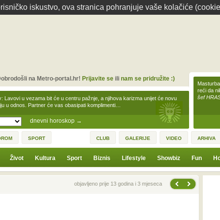
isničko iskustvo, ova stranica pohranjuje vaše kolačiće (cookie
obrodošli na Metro-portal.hr!
Prijavite se
ili
nam se pridružite :)
Masturbac
reći da n
šef HRA
v: Lavovi u vezama bit će u centru pažnje, a njihova karizma unijet će novu
iju u odnos. Partner će vas obasipati komplimenti…
dnevni horoskop
→
OROM
SPORT
CLUB
GALERIJE
VIDEO
ARHIVA
Život
Kultura
Sport
Biznis
Lifestyle
Showbiz
Fun
Ho
Sljedeća vijest
Prethodna vijest
objavljeno prije 13 godina i 3 mjeseca