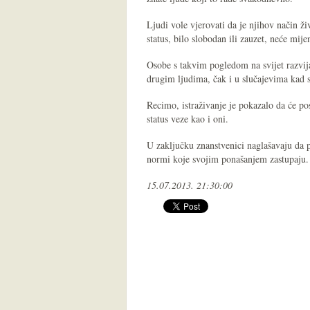
Ljudi vole vjerovati da je njihov način ž
status, bilo slobodan ili zauzet, neće mije
Osobe s takvim pogledom na svijet razvij
drugim ljudima, čak i u slučajevima kad s
Recimo, istraživanje je pokazalo da će pos
status veze kao i oni.
U zaključku znanstvenici naglašavaju da p
normi koje svojim ponašanjem zastupaju
15.07.2013. 21:30:00