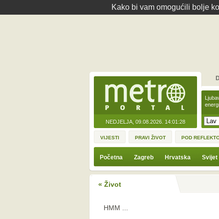
Kako bi vam omogućili bolje kor
D
Ljuba
energ
NEDJELJA, 09.08.2026.
14:01:28
VIJESTI
PRAVI ŽIVOT
POD REFLEKT
Početna
Zagreb
Hrvatska
Svijet
« Život
HMM ...