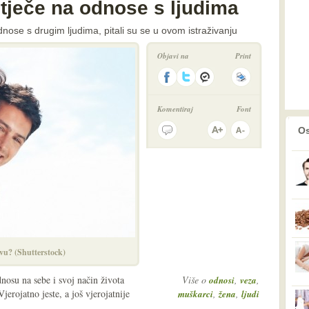
tječe na odnose s ljudima
dnose s drugim ljudima, pitali su se u ovom istraživanju
Objavi na
Print
Komentiraj
Font
prethodno
2
Os
avu? (Shutterstock)
dnosu na sebe i svoj način života
Više o
,
,
odnosi
veza
jerojatno jeste, a još vjerojatnije
,
,
muškarci
žena
ljudi