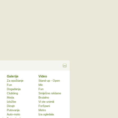
Galerije
Video
Za opuštanje
Stand-up - Open
Fun
Mic
Događanja
Fun
Clubbing
Smiješne reklame
Moda
Brutalno
Izložbe
Vi ste snimili
Dizajn
Foršpani
Putovanja
Metro
Auto-moto
Iza ogledala