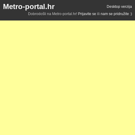
Metro-portal.hr
Desktop verzija
Dobrodošli na Metro-portal.hr!
Prijavite se
ili
nam se pridružite :)