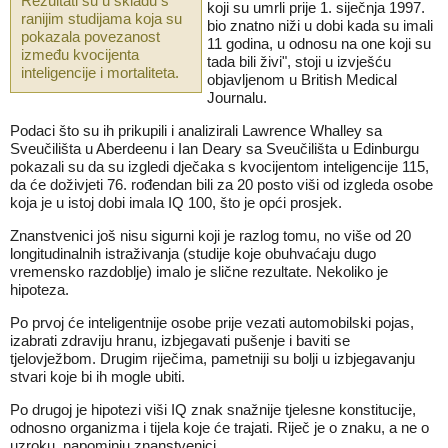
Rezultati su u skladu s
koji su umrli prije 1. siječnja 1997.
ranijim studijama koja su
bio znatno niži u dobi kada su imali
pokazala povezanost
11 godina, u odnosu na one koji su
između kvocijenta
tada bili živi", stoji u izvješću
inteligencije i mortaliteta.
objavljenom u British Medical
Journalu.
Podaci što su ih prikupili i analizirali Lawrence Whalley sa
Sveučilišta u Aberdeenu i Ian Deary sa Sveučilišta u Edinburgu
pokazali su da su izgledi dječaka s kvocijentom inteligencije 115,
da će doživjeti 76. rođendan bili za 20 posto viši od izgleda osobe
koja je u istoj dobi imala IQ 100, što je opći prosjek.
Znanstvenici još nisu sigurni koji je razlog tomu, no više od 20
longitudinalnih istraživanja (studije koje obuhvaćaju dugo
vremensko razdoblje) imalo je slične rezultate. Nekoliko je
hipoteza.
Po prvoj će inteligentnije osobe prije vezati automobilski pojas,
izabrati zdraviju hranu, izbjegavati pušenje i baviti se
tjelovježbom. Drugim riječima, pametniji su bolji u izbjegavanju
stvari koje bi ih mogle ubiti.
Po drugoj je hipotezi viši IQ znak snažnije tjelesne konstitucije,
odnosno organizma i tijela koje će trajati. Riječ je o znaku, a ne o
uzroku, napominju znanstvenici.