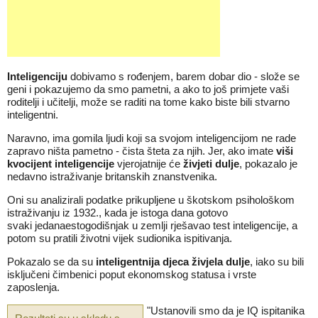
Inteligenciju
dobivamo s rođenjem, barem dobar dio - slože se
geni i pokazujemo da smo pametni, a ako to još primjete vaši
roditelji i učitelji, može se raditi na tome kako biste bili stvarno
inteligentni.
Naravno, ima gomila ljudi koji sa svojom inteligencijom ne rade
zapravo ništa pametno - čista šteta za njih. Jer, ako imate
viši
kvocijent inteligencije
vjerojatnije će
živjeti dulje
, pokazalo je
nedavno istraživanje britanskih znanstvenika.
Oni su analizirali podatke prikupljene u škotskom psihološkom
istraživanju iz 1932., kada je istoga dana gotovo
svaki jedanaestogodišnjak u zemlji rješavao test inteligencije, a
potom su pratili životni vijek sudionika ispitivanja.
Pokazalo se da su
inteligentnija djeca živjela dulje
, iako su bili
isključeni čimbenici poput ekonomskog statusa i vrste
zaposlenja.
"Ustanovili smo da je IQ ispitanika