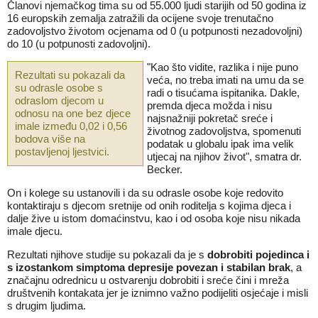
Članovi njemačkog tima su od 55.000 ljudi starijih od 50 godina iz
16 europskih zemalja zatražili da ocijene svoje trenutačno
zadovoljstvo životom ocjenama od 0 (u potpunosti nezadovoljni)
do 10 (u potpunosti zadovoljni).
"Kao što vidite, razlika i nije puno
Rezultati su pokazali da
veća, no treba imati na umu da se
su odrasle osobe s
radi o tisućama ispitanika. Dakle,
odraslom djecom u
premda djeca možda i nisu
odnosu na one bez djece
najsnažniji pokretač sreće i
imale između 0,02 i 0,56
životnog zadovoljstva, spomenuti
bodova više na
podatak u globalu ipak ima velik
postavljenoj ljestvici.
utjecaj na njihov život", smatra dr.
Becker.
On i kolege su ustanovili i da su odrasle osobe koje redovito
kontaktiraju s djecom sretnije od onih roditelja s kojima djeca i
dalje žive u istom domaćinstvu, kao i od osoba koje nisu nikada
imale djecu.
Rezultati njihove studije su pokazali da je s
dobrobiti pojedinca i
s izostankom simptoma depresije povezan i stabilan brak
, a
značajnu odrednicu u ostvarenju dobrobiti i sreće čini i mreža
društvenih kontakata jer je iznimno važno podijeliti osjećaje i misli
s drugim ljudima.