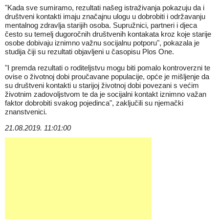
"Kada sve sumiramo, rezultati našeg istraživanja pokazuju da i
društveni kontakti imaju značajnu ulogu u dobrobiti i održavanju
mentalnog zdravlja starijih osoba. Supružnici, partneri i djeca
često su temelj dugoročnih društvenih kontakata kroz koje starije
osobe dobivaju iznimno važnu socijalnu potporu", pokazala je
studija čiji su rezultati objavljeni u časopisu Plos One.
"I premda rezultati o roditeljstvu mogu biti pomalo kontroverzni te
ovise o životnoj dobi proučavane populacije, opće je mišljenje da
su društveni kontakti u starijoj životnoj dobi povezani s većim
životnim zadovoljstvom te da je socijalni kontakt iznimno važan
faktor dobrobiti svakog pojedinca", zaključili su njemački
znanstvenici.
21.08.2019. 11:01:00