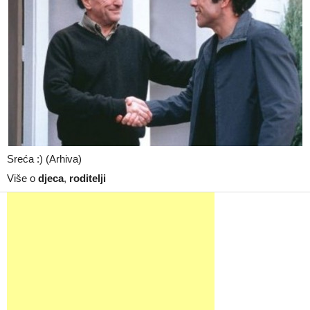
Sreća :) (Arhiva)
Više o
djeca
,
roditelji