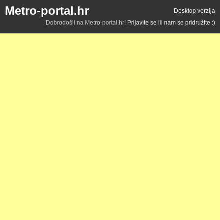
Metro-portal.hr
Desktop verzija
Dobrodošli na Metro-portal.hr!
Prijavite se
ili
nam se pridružite :)