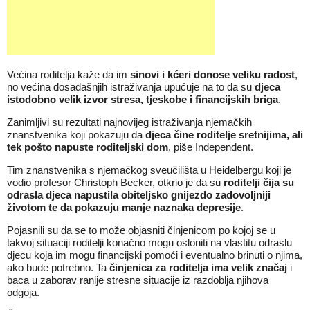
Većina roditelja kaže da im
sinovi i kćeri donose veliku radost
,
no većina dosadašnjih istraživanja upućuje na to da su
djeca
istodobno velik izvor stresa, tjeskobe i financijskih briga
.
Zanimljivi su rezultati najnovijeg istraživanja njemačkih
znanstvenika koji pokazuju da
djeca čine roditelje sretnijima, ali
tek pošto napuste roditeljski dom
, piše Independent.
Tim znanstvenika s njemačkog sveučilišta u Heidelbergu koji je
vodio profesor Christoph Becker, otkrio je da su
roditelji čija su
odrasla djeca napustila obiteljsko gnijezdo zadovoljniji
životom te da pokazuju manje naznaka depresije
.
Pojasnili su da se to može objasniti činjenicom po kojoj se u
takvoj situaciji roditelji konačno mogu osloniti na vlastitu odraslu
djecu koja im mogu financijski pomoći i eventualno brinuti o njima,
ako bude potrebno. Ta
činjenica za roditelja ima velik značaj
i
baca u zaborav ranije stresne situacije iz razdoblja njihova
odgoja.