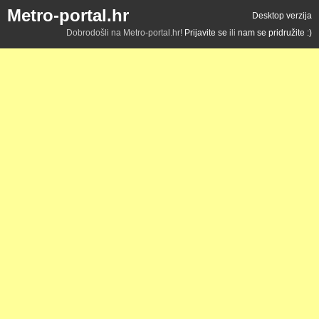
Metro-portal.hr
Desktop verzija
Dobrodošli na Metro-portal.hr!
Prijavite se
ili
nam se pridružite :)