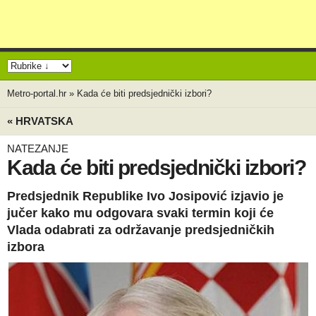
Metro-portal.hr
»
Kada će biti predsjednički izbori?
« HRVATSKA
NATEZANJE
Kada će biti predsjednički izbori?
Predsjednik Republike Ivo Josipović izjavio je
jučer kako mu odgovara svaki termin koji će
Vlada odabrati za održavanje predsjedničkih
izbora