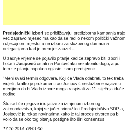
Predsjednički izbori
se približavaju, predizborna kampanja traje
već zapravo mjesecima kao da se radi o nekom politički važnom
i utjecajnom mjestu, a ne izboru za službenog domaćina
delegacijama kad je premijer zauzet ...
U zadnje vrijeme se pojavilo pitanje kad će zapravo biti izbori i
hoće li
Josipović
ostati na Pantovčaku nezakonito dugo, a po
tom se pitanju napokon oglasio i sam predsjednik.
"Meni svaki termin odgovara. Koji će Vlada
odabrati
, to tek treba
vidjeti', kratko je prokomentirao Josipović neslužbene najave u
medijima da bi Vlada
izbore
mogla raspisati za 11. siječnja iduće
godine.
Što se tiče njegove inicijative za izmjenom izbornog
zakonodavstva, kojoj se jučer pridružilo i Predsjedništvo SDP-a,
Josipović je rekao novinarima kako je taj proces otvoren pa bi
volio da se oko tog pitanja postigne što širi konsenzus.
17.10.2014. 08:01:00