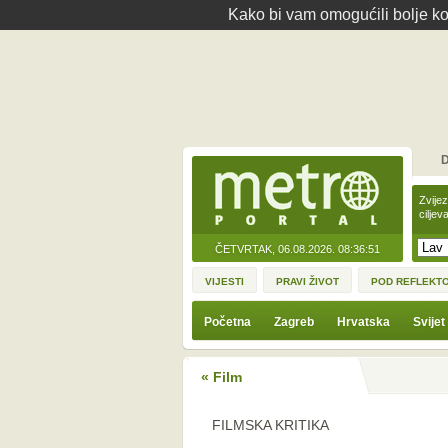
Kako bi vam omogućili bolje kor
D
Zvije
ciljev
ČETVRTAK, 06.08.2026.
08:36:51
VIJESTI
PRAVI ŽIVOT
POD REFLEKT
Početna
Zagreb
Hrvatska
Svijet
« Film
FILMSKA KRITIKA