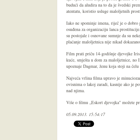
budući da aludira na to da je švedski pre
atentatu, koristio usluge maloljetnih prost
Iako ne spominje imena, riječ je o dobr
osuđena za organizaciju lanca prostitucije. 
su postojale i osnovane sumnje da su nek
plaćanje maloljetnica nije nikad dokazano
Film prati priču 14-godišnje djevojke Iris
kuće, smješta u dom za maloljetnice, no I
upoznaje Dagmar, ženu koja stoji na čelu l
Najveća vrlina filma upravo je minucioza
ovisnima o lakoj zaradi, kasnije ako je po
nad njima.
Više o filmu „Eskort djevojka" možete pr
05.09.2013. 15:54:17