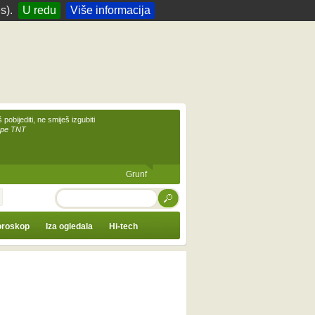
s).
U redu
Više informacija
 pobijediti, ne smiješ izgubiti
upe TNT
Grunf
TRAŽI
roskop
Iza ogledala
Hi-tech