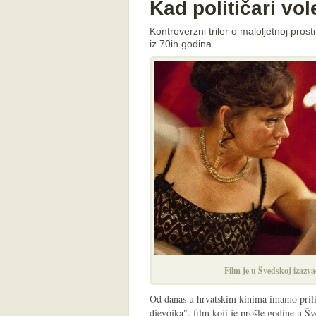
Kad političari v
Kontroverzni triler o maloljetnoj prost
iz 70ih godina
Film je u Švedskoj izazv
Od danas u hrvatskim kinima imamo prilik
djevojka", film koji je prošle godine u Š