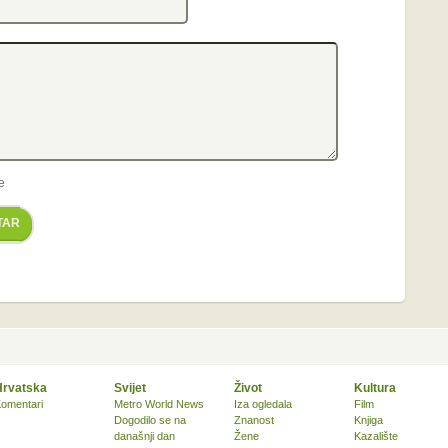
e
TAR
Hrvatska
Svijet
Život
Kultura
omentari
Metro World News
Iza ogledala
Film
Dogodilo se na
Znanost
Knjiga
današnji dan
Žene
Kazalište