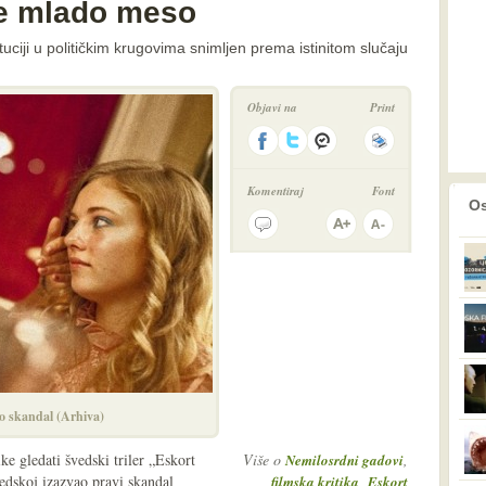
ole mlado meso
ituciji u političkim krugovima snimljen prema istinitom slučaju
Objavi na
Print
Komentiraj
Font
prethodno
2
Os
ao skandal (Arhiva)
e gledati švedski triler „Eskort
Više o
,
Nemilosrdni gadovi
vedskoj izazvao pravi skandal
,
filmska kritika
Eskort