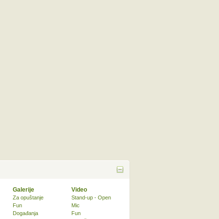
Galerije
Video
Za opuštanje
Stand-up - Open
Fun
Mic
Događanja
Fun