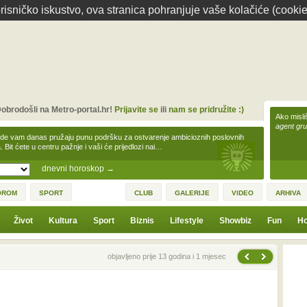
isničko iskustvo, ova stranica pohranjuje vaše kolačiće (cookie
obrodošli na Metro-portal.hr!
Prijavite se
ili
nam se pridružite :)
Ako misliš
agent gr
zde vam danas pružaju punu podršku za ostvarenje ambicioznih poslovnih
a. Bit ćete u centru pažnje i vaši će prijedlozi nai…
dnevni horoskop
→
OROM
SPORT
CLUB
GALERIJE
VIDEO
ARHIVA
Život
Kultura
Sport
Biznis
Lifestyle
Showbiz
Fun
Ho
Sljedeća vijest
Prethodna vijest
objavljeno prije 13 godina i 1 mjesec