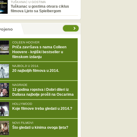
TUŠKANAC U GOSTIMA
Tuškanac u gostima otvara ciklus
filmova Ljeto sa Spielbergom
tranice
vojeno
COLEEN HOOVER
Priča završava s nama Colleen
Hoovere - knjiški bestseller u
filmskom izdanju
NAJBOLJI U 2014.
20 najboljih filmova u 2014.
NAGRADE
12 godina ropstva i Dobri dileri iz
Dallasa najbolje prošli na Oscarima
HOLLYWOOD
Koje filmove treba gledati u 2014.?
NOVI FILMOVI
Što gledati u kinima ovoga ljeta?