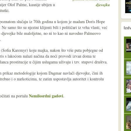
mijer Olof Palme, kasnije ubijen u
djevojka
itutki.
o poznatom slučaju iz 70ih godina u kojem je madam Doris Hope
nema prethodne s
sljedeće
Ne samo što su njezini klijenti bili i političari iz vrha vlasti, već
Izd
e djevojke bile maloljetne, no ni to kao ni navodno Palmeovo
.
(Sofia Karemyr) koju majka, nakon što više puta pobjegne od
ris s lakoćom nalazi načina da noći provodi izvan doma te
anca prostitucije u čijim uslugama uživaju i tzv. stupovi društva.
n prikaz metodologije kojom Dagmar navlači djevojke, čini ih
trebno i o narkoticima, te zatim uspostavlja autoritet i kontrolu
Nemilosrdni gadovi
očitati na portalu
.