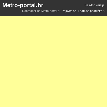
Metro-portal.hr
Desktop verzija
Dobrodošli na Metro-portal.hr!
Prijavite se
ili
nam se pridružite :)