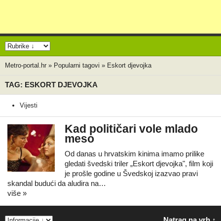
Metro-portal.hr
»
Popularni tagovi
»
Eskort djevojka
TAG: ESKORT DJEVOJKA
Vijesti
Kad političari vole mlado
meso
Od danas u hrvatskim kinima imamo prilike
gledati švedski triler „Eskort djevojka", film koji
je prošle godine u Švedskoj izazvao pravi
skandal budući da aludira na…
više »
Natrag na vrh ↑