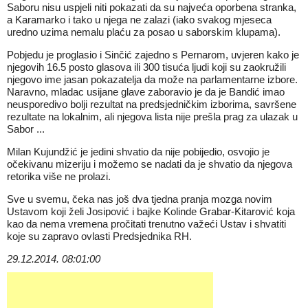
Saboru nisu uspjeli niti pokazati da su najveća oporbena stranka,
a Karamarko i tako u njega ne zalazi (iako svakog mjeseca
uredno uzima nemalu plaću za posao u saborskim klupama).
Pobjedu je proglasio i Sinčić zajedno s Pernarom, uvjeren kako je
njegovih 16.5 posto glasova ili 300 tisuća ljudi koji su zaokružili
njegovo ime jasan pokazatelja da može na parlamentarne izbore.
Naravno, mladac usijane glave zaboravio je da je Bandić imao
neusporedivo bolji rezultat na predsjedničkim izborima, savršene
rezultate na lokalnim, ali njegova lista nije prešla prag za ulazak u
Sabor ...
Milan Kujundžić je jedini shvatio da nije pobijedio, osvojio je
očekivanu mizeriju i možemo se nadati da je shvatio da njegova
retorika više ne prolazi.
Sve u svemu, čeka nas još dva tjedna pranja mozga novim
Ustavom koji želi Josipović i bajke Kolinde Grabar-Kitarović koja
kao da nema vremena pročitati trenutno važeći Ustav i shvatiti
koje su zapravo ovlasti Predsjednika RH.
29.12.2014. 08:01:00