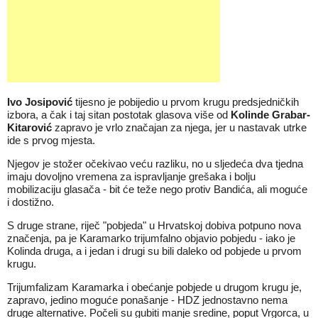
Ivo Josipović
tijesno je pobijedio u prvom krugu predsjedničkih
izbora, a čak i taj sitan postotak glasova više od
Kolinde Grabar-
Kitarović
zapravo je vrlo značajan za njega, jer u nastavak utrke
ide s prvog mjesta.
Njegov je stožer očekivao veću razliku, no u sljedeća dva tjedna
imaju dovoljno vremena za ispravljanje grešaka i bolju
mobilizaciju glasača - bit će teže nego protiv Bandića, ali moguće
i dostižno.
S druge strane, riječ "pobjeda" u Hrvatskoj dobiva potpuno nova
značenja, pa je Karamarko trijumfalno objavio pobjedu - iako je
Kolinda druga, a i jedan i drugi su bili daleko od pobjede u prvom
krugu.
Trijumfalizam Karamarka i obećanje pobjede u drugom krugu je,
zapravo, jedino moguće ponašanje - HDZ jednostavno nema
druge alternative. Počeli su gubiti manje sredine, poput Vrgorca, u