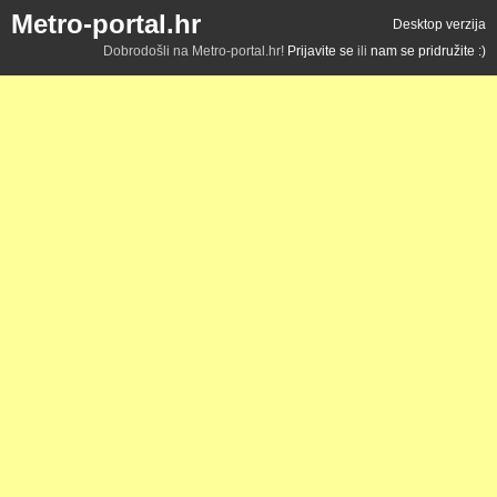
Metro-portal.hr
Desktop verzija
Dobrodošli na Metro-portal.hr!
Prijavite se
ili
nam se pridružite :)