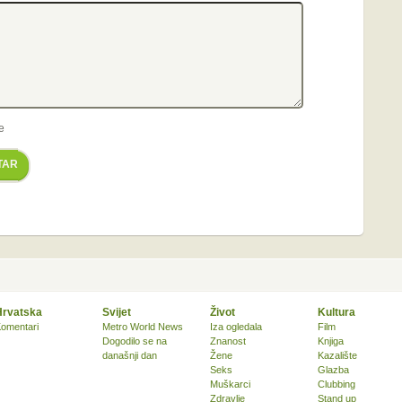
e
TAR
Hrvatska
Svijet
Život
Kultura
omentari
Metro World News
Iza ogledala
Film
Dogodilo se na
Znanost
Knjiga
današnji dan
Žene
Kazalište
Seks
Glazba
Muškarci
Clubbing
Zdravlje
Stand up