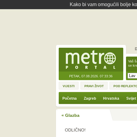
Kako bi vam omogućili bolje kor
D
Vaš š
se kre
PETAK, 07.08.2026.
07:33:36
VIJESTI
PRAVI ŽIVOT
POD REFLEKT
Početna
Zagreb
Hrvatska
Svijet
« Glazba
ODLIČNO!