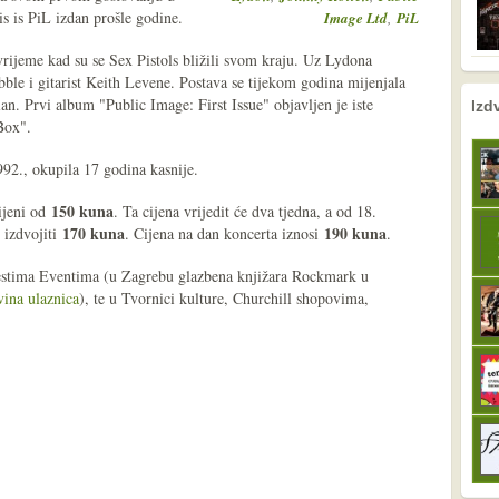
s is PiL izdan prošle godine.
,
Image Ltd
PiL
rijeme kad su se Sex Pistols bližili svom kraju. Uz Lydona
bble i gitarist Keith Levene. Postava se tijekom godina mijenjala
nema prethodne s
sljedeće
lan. Prvi album "Public Image: First Issue" objavljen je iste
Izd
Box".
992., okupila 17 godina kasnije.
150 kuna
ijeni od
. Ta cijena vrijedit će dva tjedna, a od 18.
170 kuna
190 kuna
i izdvojiti
. Cijena na dan koncerta iznosi
.
estima Eventima (u Zagrebu glazbena knjižara Rockmark u
ina ulaznica
), te u Tvornici kulture, Churchill shopovima,