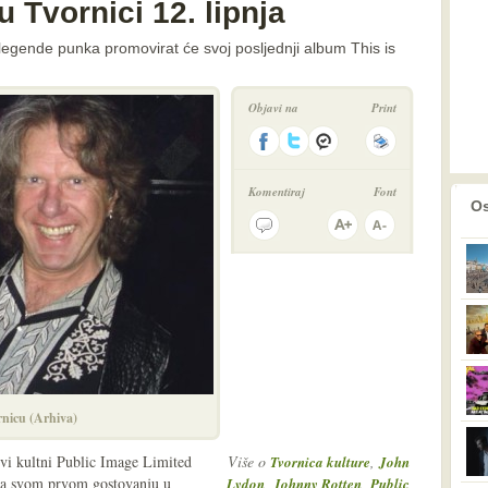
 Tvornici 12. lipnja
egende punka promovirat će svoj posljednji album This is
Objavi na
Print
Komentiraj
Font
prethodno
2
Os
rnicu (Arhiva)
ovi kultni Public Image Limited
Više o
,
Tvornica kulture
John
 Na svom prvom gostovanju u
,
,
Lydon
Johnny Rotten
Public