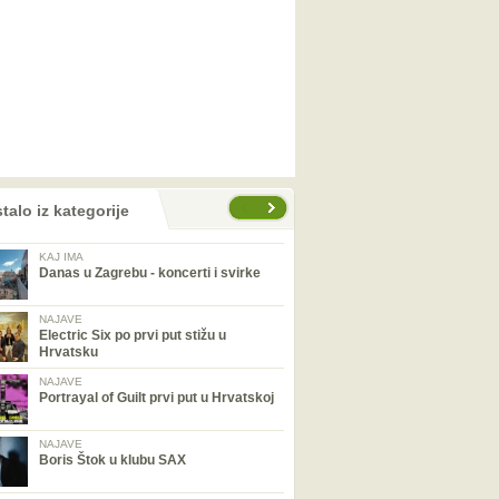
talo iz kategorije
KAJ IMA
Danas u Zagrebu - koncerti i svirke
NAJAVE
Electric Six po prvi put stižu u
Hrvatsku
NAJAVE
Portrayal of Guilt prvi put u Hrvatskoj
NAJAVE
Boris Štok u klubu SAX