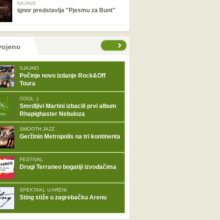
NAJAVE
ignor predstavlja "Pjesmu za Bunt"
tranice
vojeno
SJAJNO
Počinje novo izdanje Rock&Off
Toura
COOL ;)
Smrdljivi Martini izbacili prvi album
Rhapighaster Nebuloza
SMOOTH JAZZ
Geržinin Metropolis na tri kontinenta
FESTIVAL
Drugi Terraneo bogatiji izvođačima
SPEKTAKL U ARENI
Sting stiže u zagrebačku Arenu