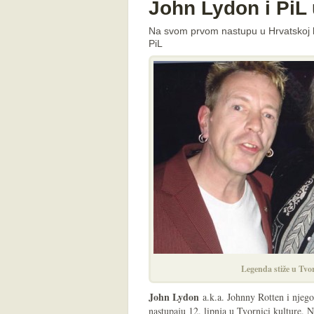
John Lydon i PiL u
Na svom prvom nastupu u Hrvatskoj l
PiL
Legenda stiže u Tvo
John Lydon
a.k.a. Johnny Rotten i njeg
nastupaju 12. lipnja u Tvornici kulture.