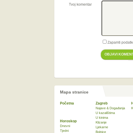
Tvoj komentar
Zapamti podatk
OBJAVI KOMEN
Mapa stranice
Početna
Zagreb
Najave & Događanja
K
U kazalištima
U kinima
Horoskop
Klizanje
Dnevni
Ljekarne
Tjedni
Bolnice