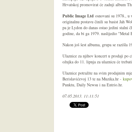
Hrvatskoj promovirat će zadnji album Thi
Public Image Ltd
osnovani su 1978., u v
originalnu postavu činili su basist Jah Wo
pa je Lydon do danas ostao jedini stalni č
godine, da bi ga 1979. naslijedio "Metal 
Nakon još šest albuma, grupa se razišla 1
Ulaznice za njihov koncert u prodaji po c
ožujka do 11. lipnja za ulaznicu će trebat
Ulaznice potražite na svim prodajnim mj
Berislavićevoj 13 te na Muzika.hr -
kupov
Punktu, Daily Newsu i na Entrio.hr.
07.05.2013. 11:11:51