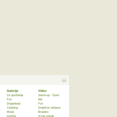
Galerije
Video
Za opuštanje
Stand-up - Open
Fun
Mic
Događanja
Fun
Clubbing
Smiješne reklame
Moda
Brutalno
Izložbe
Vi ste snimili