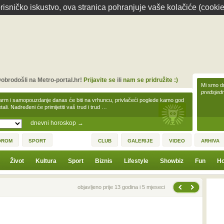
isničko iskustvo, ova stranica pohranjuje vaše kolačiće (cookie
obrodošli na Metro-portal.hr!
Prijavite se
ili
nam se pridružite :)
Mi smo dr
predsjedn
arm i samopouzdanje danas će biti na vrhuncu, privlačeći poglede kamo god
tali. Nadređeni će primijetiti vaš trud i trud …
dnevni horoskop
→
OROM
SPORT
CLUB
GALERIJE
VIDEO
ARHIVA
Život
Kultura
Sport
Biznis
Lifestyle
Showbiz
Fun
Ho
Sljedeća vijest
Prethodna vijest
objavljeno prije 13 godina i 5 mjeseci