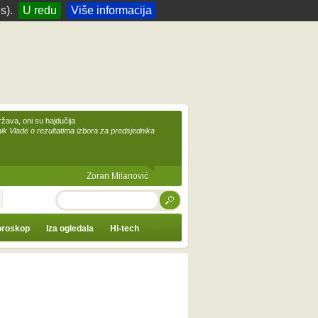
s).
U redu
Više informacija
žava, oni su hajdučija
ik Vlade o rezultatima izbora za predsjednika
Zoran Milanović
TRAŽI
roskop
Iza ogledala
Hi-tech