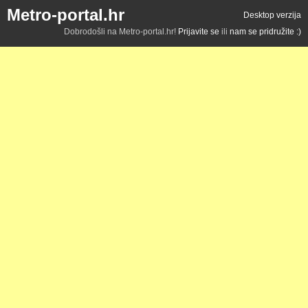
Metro-portal.hr
Desktop verzija
Dobrodošli na Metro-portal.hr!
Prijavite se
ili
nam se pridružite :)