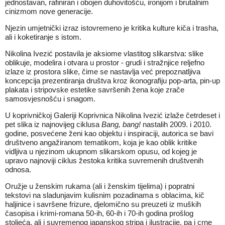
jednostavan, rafiniran i obojen duhovitošću, ironijom i brutalnim
cinizmom nove generacije.
Njezin umjetnički izraz istovremeno je kritika kulture kiča i trasha,
ali i koketiranje s istom.
Nikolina Ivezić postavila je aksiome vlastitog slikarstva: slike
oblikuje, modelira i otvara u prostor - grudi i stražnjice reljefno
izlaze iz prostora slike, čime se nastavlja već prepoznatljiva
koncepcija prezentiranja društva kroz ikonografiju pop-arta, pin-up
plakata i stripovske estetike savršenih žena koje zrače
samosvjesnošću i snagom.
U koprivničkoj Galeriji Koprivnica Nikolina Ivezić izlaže četrdeset i
pet slika iz najnovijeg ciklusa
Bang, bang!
nastalih 2009. i 2010.
godine, posvećene ženi kao objektu i inspiraciji, autorica se bavi
društveno angažiranom tematikom, koja je kao oblik kritike
vidljiva u njezinom ukupnom slikarskom opusu, od kojeg je
upravo najnoviji ciklus žestoka kritika suvremenih društvenih
odnosa.
Oružje u ženskim rukama (ali i ženskim tijelima) i popratni
tekstovi na sladunjavim kulisnim pozadinama s oblacima, kič
haljinice i savršene frizure, djelomično su preuzeti iz muških
časopisa i krimi-romana 50-ih, 60-ih i 70-ih godina prošlog
stoljeća, ali i suvremenog japanskog stripa i ilustracije, pa i crne