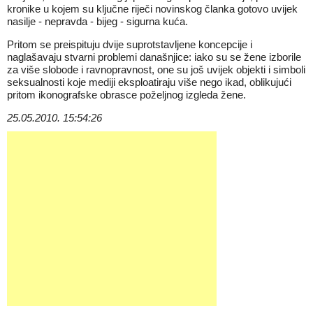
kronike u kojem su ključne riječi novinskog članka gotovo uvijek
nasilje - nepravda - bijeg - sigurna kuća.
Pritom se preispituju dvije suprotstavljene koncepcije i
naglašavaju stvarni problemi današnjice: iako su se žene izborile
za više slobode i ravnopravnost, one su još uvijek objekti i simboli
seksualnosti koje mediji eksploatiraju više nego ikad, oblikujući
pritom ikonografske obrasce poželjnog izgleda žene.
25.05.2010. 15:54:26