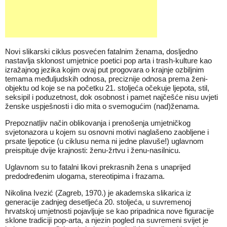
Novi slikarski ciklus posvećen fatalnim ženama, dosljedno
nastavlja sklonost umjetnice poetici pop arta i trash-kulture kao
izražajnog jezika kojim ovaj put progovara o krajnje ozbiljnim
temama međuljudskih odnosa, preciznije odnosa prema ženi-
objektu od koje se na početku 21. stoljeća očekuje ljepota, stil,
seksipil i poduzetnost, dok osobnost i pamet najčešće nisu uvjeti
ženske uspješnosti i dio mita o svemogućim (nad)ženama.
Prepoznatljiv način oblikovanja i prenošenja umjetničkog
svjetonazora u kojem su osnovni motivi naglašeno zaobljene i
prsate ljepotice (u ciklusu nema ni jedne plavuše!) uglavnom
preispituje dvije krajnosti: ženu-žrtvu i ženu-nasilnicu.
Uglavnom su to fatalni likovi prekrasnih žena s unaprijed
predodređenim ulogama, stereotipima i frazama.
Nikolina Ivezić (Zagreb, 1970.) je akademska slikarica iz
generacije zadnjeg desetljeća 20. stoljeća, u suvremenoj
hrvatskoj umjetnosti pojavljuje se kao pripadnica nove figuracije
sklone tradiciji pop-arta, a njezin pogled na suvremeni svijet je