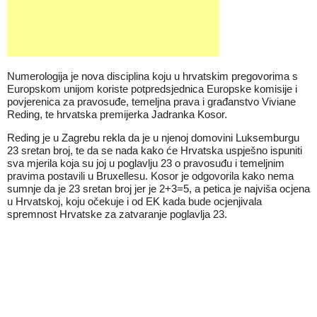
Numerologija je nova disciplina koju u hrvatskim pregovorima s
Europskom unijom koriste potpredsjednica Europske komisije i
povjerenica za pravosuđe, temeljna prava i građanstvo Viviane
Reding, te hrvatska premijerka Jadranka Kosor.
Reding je u Zagrebu rekla da je u njenoj domovini Luksemburgu
23 sretan broj, te da se nada kako će Hrvatska uspješno ispuniti
sva mjerila koja su joj u poglavlju 23 o pravosuđu i temeljnim
pravima postavili u Bruxellesu. Kosor je odgovorila kako nema
sumnje da je 23 sretan broj jer je 2+3=5, a petica je najviša ocjena
u Hrvatskoj, koju očekuje i od EK kada bude ocjenjivala
spremnost Hrvatske za zatvaranje poglavlja 23.