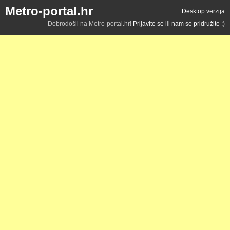
Metro-portal.hr
Desktop verzija
Dobrodošli na Metro-portal.hr!
Prijavite se
ili
nam se pridružite :)