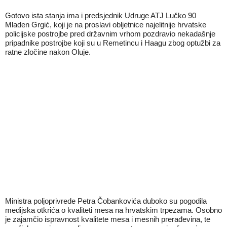
Gotovo ista stanja ima i predsjednik Udruge ATJ Lučko 90
Mladen Grgić, koji je na proslavi obljetnice najelitnije hrvatske
policijske postrojbe pred državnim vrhom pozdravio nekadašnje
pripadnike postrojbe koji su u Remetincu i Haagu zbog optužbi za
ratne zločine nakon Oluje.
Ministra poljoprivrede Petra Čobankovića duboko su pogodila
medijska otkrića o kvaliteti mesa na hrvatskim trpezama. Osobno
je zajamčio ispravnost kvalitete mesa i mesnih prerađevina, te