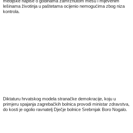
medijske napise o godinama zamrznutom mesu i mljevenim
lešinama životinja u paštetama ocijenio nemogućima zbog niza
kontrola.
Diktaturu hrvatskog modela stranačke demokracije, koju u
primjeru spajanja zagrebačkih bolnica provodi ministar zdravstva,
do kosti je ogolio ravnatelj Dječje bolnice Srebrnjak Boro Nogalo.