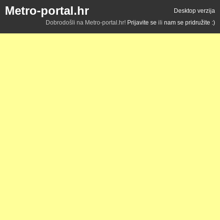
Metro-portal.hr
Desktop verzija
Dobrodošli na Metro-portal.hr!
Prijavite se
ili
nam se pridružite :)