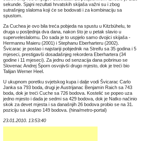
sekunde. Sjajni rezultati hrvatskih skijaša važni su i zbog
sutrašnjeg slaloma koji će se bodovati i za kombinaciju sa
spustom.
Za Cuchea je ovo bila treća pobjeda na spustu u Kitzbühelu, te
druga u posljednja dva dana, nakon što je u petak slavio u
superveleslalomu. Do sada je to uspjelo samo dvojici skijaša -
Hermannu Maieru (2001) i Stephanu Eberharteru (2002).
Švicarac je postao i najstariji pobjednik na Streifu sa 35 godina i 5
mjeseci, prestigavši dosadašnjeg rekordera Eberhartera (34
godine i 11 mjeseci). Za jednu od senzacija dana pobrinuo se
Slovenac Andrej Šporn osvojivši drugo mjesto, dok je treći bio
Talijan Werner Heel.
U ukupnom poretku svjetskog kupa i dalje vodi Švicarac Carlo
Janka sa 793 boda, drugi je Austrijanac Benjamin Raich sa 743
boda, dok je treći Cuche sa 726 bodova. Kostelić se popeo uza
jedno mjesto i dada je sedmi sa 429 bodova, dok je Natko načinio
skok za devet mjesta i sa današnjih 26 bodova probio se na 31.
poziciju sa ukupno 149 bodova. (hina/metro-portal)
23.01.2010. 13:53:40