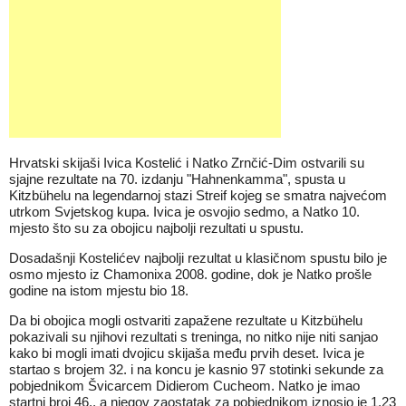
Hrvatski skijaši Ivica Kostelić i Natko Zrnčić-Dim ostvarili su
sjajne rezultate na 70. izdanju "Hahnenkamma", spusta u
Kitzbühelu na legendarnoj stazi Streif kojeg se smatra najvećom
utrkom Svjetskog kupa. Ivica je osvojio sedmo, a Natko 10.
mjesto što su za obojicu najbolji rezultati u spustu.
Dosadašnji Kostelićev najbolji rezultat u klasičnom spustu bilo je
osmo mjesto iz Chamonixa 2008. godine, dok je Natko prošle
godine na istom mjestu bio 18.
Da bi obojica mogli ostvariti zapažene rezultate u Kitzbühelu
pokazivali su njihovi rezultati s treninga, no nitko nije niti sanjao
kako bi mogli imati dvojicu skijaša među prvih deset. Ivica je
startao s brojem 32. i na koncu je kasnio 97 stotinki sekunde za
pobjednikom Švicarcem Didierom Cucheom. Natko je imao
startni broj 46., a njegov zaostatak za pobjednikom iznosio je 1.23