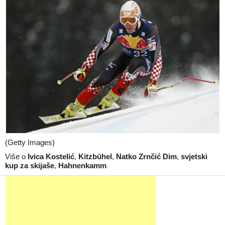
(Getty Images)
Više o
Ivica Kostelić
,
Kitzbühel
,
Natko Zrnčić Dim
,
svjetski
kup za skijaše
,
Hahnenkamm