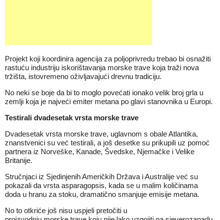
Projekt koji koordinira agencija za poljoprivredu trebao bi osnažiti
rastuću industriju iskorištavanja morske trave koja traži nova
tržišta, istovremeno oživljavajući drevnu tradiciju.
No neki se boje da bi to moglo povećati ionako velik broj grla u
zemlji koja je najveći emiter metana po glavi stanovnika u Europi.
Testirali dvadesetak vrsta morske trave
Dvadesetak vrsta morske trave, uglavnom s obale Atlantika,
znanstvenici su već testirali, a još desetke su prikupili uz pomoć
partnera iz Norveške, Kanade, Švedske, Njemačke i Velike
Britanije.
Stručnjaci iz Sjedinjenih Američkih Država i Australije već su
pokazali da vrsta asparagopsis, kada se u malim količinama
doda u hranu za stoku, dramatično smanjuje emisije metana.
No to otkriće još nisu uspjeli pretočiti u
proizvodnju morske trave koju nije lako uzgojiti na sjeverozapadu