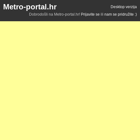
Metro-portal.hr
Desktop verzija
Dobrodošli na Metro-portal.hr!
Prijavite se
ili
nam se pridružite :)