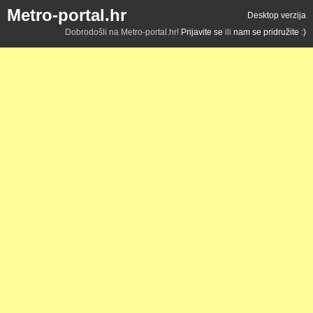
Metro-portal.hr
Desktop verzija
Dobrodošli na Metro-portal.hr!
Prijavite se
ili
nam se pridružite :)