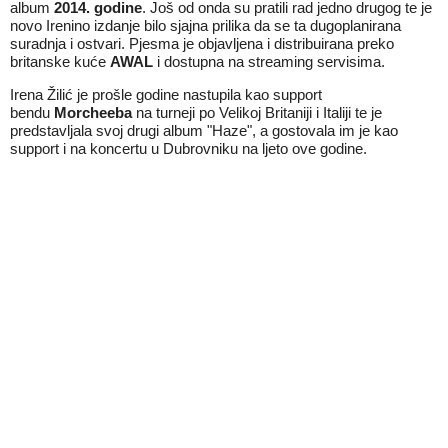
album
2014. godine
. Još od onda su pratili rad jedno drugog te je
novo Irenino izdanje bilo sjajna prilika da se ta dugoplanirana
suradnja i ostvari. Pjesma je objavljena i distribuirana preko
britanske kuće
AWAL
i dostupna na streaming servisima.
Irena Žilić je prošle godine nastupila kao support
bendu
Morcheeba
na turneji po Velikoj Britaniji i Italiji te je
predstavljala svoj drugi album "Haze", a gostovala im je kao
support i na koncertu u Dubrovniku na ljeto ove godine.