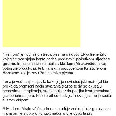
"Tremors" je novi singl i treća pjesma s novog EP-a Irene Žilić
kojeg će ova sjajna kantautorica predstaviti
početkom sljedeće
godine
. Irena je na singlu radila s
Markom Mrakovčićem
koji
potpisuje produkciju, te britanskim producentom
Kristoferom
Harrisom
koji je zaslužan za miks pjesme.
Irena je već ranije najavila kako joj je novi studijski materijal bio
prilika da promijeni način stvaranja glazbe te da se okuša u
procesima sempliranja, aranžiranja te drugačijim instrumentima i
glazbenom smjeru. Kao i prethodne dvije, i novu pjesmu je radila
s istom ekipom.
S Markom Mrakovčićem Irena surađuje već dugi niz godina, a s
Harrisom je stupila u kontakt nakon što je objavila prvi