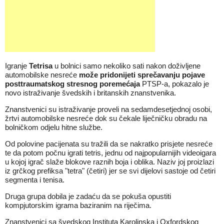
Igranje
Tetrisa
u bolnici samo nekoliko sati nakon doživljene
automobilske nesreće
može pridonijeti sprečavanju pojave
posttraumatskog stresnog poremećaja
PTSP-a, pokazalo je
novo istraživanje švedskih i britanskih znanstvenika.
Znanstvenici su istraživanje proveli na sedamdesetjednoj osobi,
žrtvi automobilske nesreće dok su čekale liječničku obradu na
bolničkom odjelu hitne službe.
Od polovine pacijenata su tražili da se nakratko prisjete nesreće
te da potom počnu igrati tetris, jednu od najpopularnijih videoigara
u kojoj igrač slaže blokove raznih boja i oblika. Naziv joj proizlazi
iz grčkog prefiksa "tetra" (četiri) jer se svi dijelovi sastoje od četiri
segmenta i tenisa.
Druga grupa dobila je zadaću da se pokuša opustiti
kompjutorskim igrama baziranim na riječima.
Znanstvenici sa švedskog Instituta Karolinska i Oxfordskog