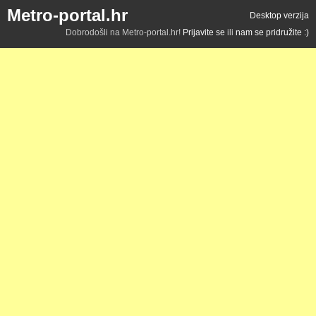
Metro-portal.hr
Desktop verzija
Dobrodošli na Metro-portal.hr!
Prijavite se
ili
nam se pridružite :)