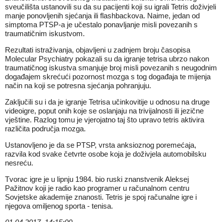
sveučilišta ustanovili su da su pacijenti koji su igrali Tetris doživjeli
manje ponovljenih sjećanja ili flashbackova. Naime, jedan od
simptoma PTSP-a je učestalo ponavljanje misli povezanih s
traumatičnim iskustvom.
Rezultati istraživanja, objavljeni u zadnjem broju časopisa
Molecular Psychiatry pokazali su da igranje tetrisa ubrzo nakon
traumatičnog iskustva smanjuje broj misli povezanih s neugodnim
događajem skrećući pozornost mozga s tog događaja te mijenja
način na koji se potresna sjećanja pohranjuju.
Zaključili su i da je igranje Tetrisa učinkovitije u odnosu na druge
videoigre, poput onih koje se oslanjaju na trivijalnosti ili jezične
vještine. Razlog tomu je vjerojatno taj što upravo tetris aktivira
različita područja mozga.
Ustanovljeno je da se PTSP, vrsta anksioznog poremećaja,
razvila kod svake četvrte osobe koja je doživjela automobilsku
nesreću.
Tvorac igre je u lipnju 1984. bio ruski znanstvenik Aleksej
Pažitnov koji je radio kao programer u računalnom centru
Sovjetske akademije znanosti. Tetris je spoj računalne igre i
njegova omiljenog sporta - tenisa.