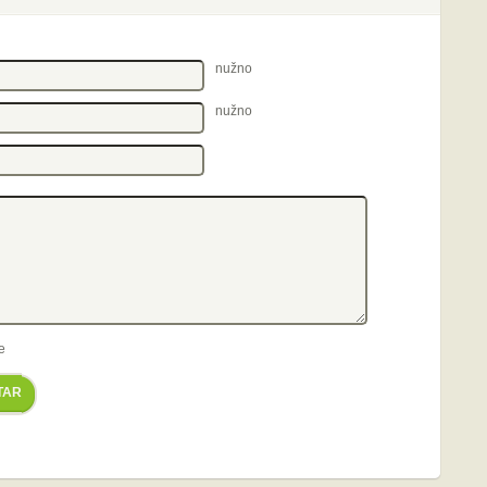
nužno
nužno
e
TAR