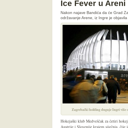
Ice Fever u Areni
Nakon najave Bandića da će Grad Zagr
održavanje Arene, iz Ingre je objavil
Zagrebački holding duguje Ingri više 
Hokejaški klub Medveščak za četiri hokej
Austrije i Slovenije krajem siječnja, čije