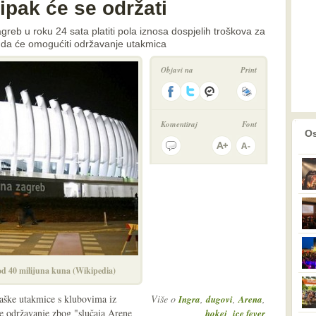
 ipak će se održati
eb u roku 24 sata platiti pola iznosa dospjelih troškova za
a da će omogućiti održavanje utakmica
Objavi na
Print
Komentiraj
Font
prethodno
2
Os
od 40 milijuna kuna (Wikipedia)
aške utakmice s klubovima iz
Više o
,
,
,
Ingra
dugovi
Arena
 je održavanje zbog "slučaja Arene
,
hokej
ice fever