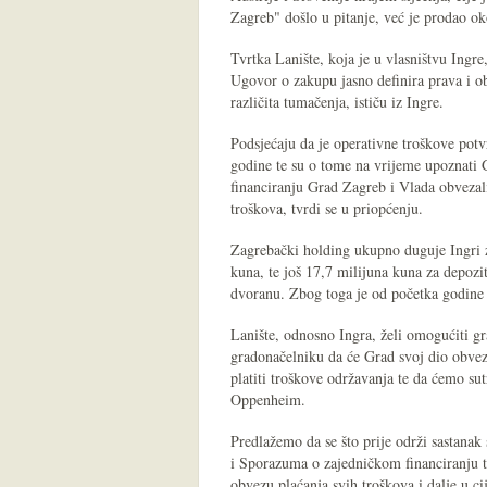
Zagreb" došlo u pitanje, već je prodao ok
Tvrtka Lanište, koja je u vlasništvu Ingre
Ugovor o zakupu jasno definira prava i ob
različita tumačenja, ističu iz Ingre.
Podsjećaju da je operativne troškove potv
godine te su o tome na vrijeme upoznati
financiranju Grad Zagreb i Vlada obvezal
troškova, tvrdi se u priopćenju.
Zagrebački holding ukupno duguje Ingri z
kuna, te još 17,7 milijuna kuna za depozi
dvoranu. Zbog toga je od početka godine 
Lanište, odnosno Ingra, želi omogućiti g
gradonačelniku da će Grad svoj dio obvez
platiti troškove održavanja te da ćemo su
Oppenheim.
Predlažemo da se što prije održi sastana
i Sporazuma o zajedničkom financiranju te
obvezu plaćanja svih troškova i dalje u 