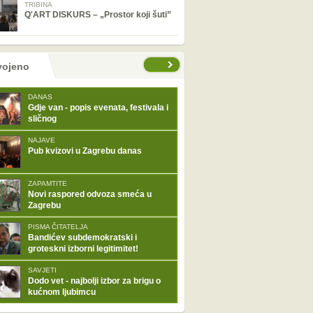
TRIBINA
Q'ART DISKURS – „Prostor koji šuti”
tranice
vojeno
DANAS
Gdje van - popis evenata, festivala i
sličnog
NAJAVE
Pub kvizovi u Zagrebu danas
ZAPAMTITE
Novi raspored odvoza smeća u
Zagrebu
PISMA ČITATELJA
Bandićev subdemokratski i
groteskni izborni legitimitet!
SAVJETI
Dodo vet - najbolji izbor za brigu o
kućnom ljubimcu