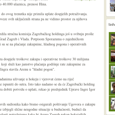
o 40.000 ulaznica, prenosi Hina.
, do ovog trenutka nije primila uplate dospjelih potraživanja.
veze svih uključenih strana pa ne vidimo prostor za njihova
nema prethodne s
sljedeće
Izd
rdila stručna komisija Zagrebačkog holdinga još u svibnju prošle
 Grad Zagreb i Vlada. Potpisom Sporazuma o zajedničkom
i su se na plaćanje zakupnine, hladnog pogona i operativnih
a dospjele troškove zakupa i operativne troškove 30 milijuna
t koji služi kao jamstvo plaćanja godišnje rate zakupnine za
Ingra stavila Arenu u "hladni pogon".
rađanima uživanje u hokeju i vjerovat ćemo na riječ
e ispuniti do sutra. Isto tako nadamo se da će Zagrebački holding
tra dobiti potvrdu o uplati, rekao je predsjednik Uprave Ingre Igor
k svih sudionika kako bismo osigurali poštivanje Ugovora o zakupu
 izbjegli slične neugodne situacije u budućnosti, budući da
cijelosti potražujemo kako bi Arena Zagreb nakon hokejaških