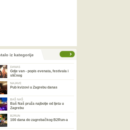
talo iz kategorije
DANAS
Gdje van - popis evenata, festivala i
sličnog
NAJAVE
Pub kvizovi u Zagrebu danas
BAŠ NAŠ
Baš Naš pruža najbolje od ljeta u
Zagrebu
B2RUN
100 dana do zagrebačkog B2Run-a