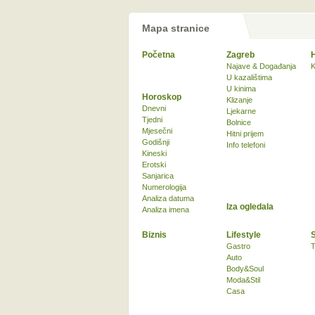
Mapa stranice
Početna
Zagreb
Najave & Događanja
K
U kazalištima
U kinima
Horoskop
Klizanje
Dnevni
Ljekarne
Tjedni
Bolnice
Mjesečni
Hitni prijem
Godišnji
Info telefoni
Kineski
Erotski
Sanjarica
Numerologija
Analiza datuma
Iza ogledala
Analiza imena
Biznis
Lifestyle
Gastro
T
Auto
Body&Soul
Moda&Stil
Casa