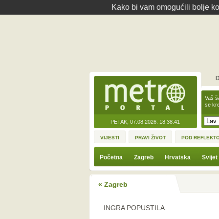
Kako bi vam omogućili bolje kor
D
Vaš š
se kre
PETAK, 07.08.2026.
18:38:41
VIJESTI
PRAVI ŽIVOT
POD REFLEKT
Početna
Zagreb
Hrvatska
Svijet
« Zagreb
INGRA POPUSTILA