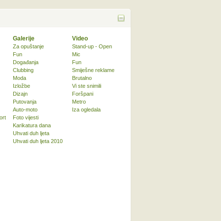
Galerije
Video
Za opuštanje
Stand-up - Open
Fun
Mic
Događanja
Fun
Clubbing
Smiješne reklame
Moda
Brutalno
Izložbe
Vi ste snimili
Dizajn
Foršpani
Putovanja
Metro
Auto-moto
Iza ogledala
ort
Foto vijesti
Karikatura dana
Uhvati duh ljeta
Uhvati duh ljeta 2010