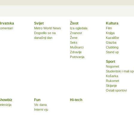
Hrvatska
Svijet
Život
Kultura
omentari
Metro World News
Iza ogledala
Film
Dogodilo se na
Znanost
Knjiga
današnji dan
Žene
Kazalište
Seks
Glazba
Muškarci
Clubbing
Zdravlje
Stand up
Putovanja
Sport
Nogomet
Studentski i mali sp
Košarka
Rukomet
Skijanje
Ostali sportovi
Showbiz
Fun
Hi-tech
elevizija
Vic dana
Interni vju