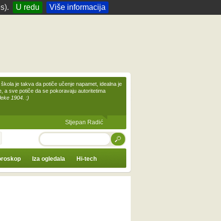
s).
U redu
Više informacija
škola je takva da potiče učenje napamet, idealna je
te, a sve potiče da se pokoravaju autoritetima
leke 1904. :)
Stjepan Radić
TRAŽI
roskop
Iza ogledala
Hi-tech