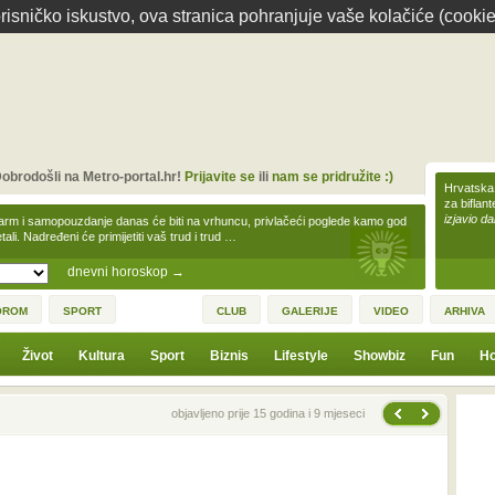
isničko iskustvo, ova stranica pohranjuje vaše kolačiće (cookie
obrodošli na Metro-portal.hr!
Prijavite se
ili
nam se pridružite :)
Hrvatska 
za biflan
izjavio da
arm i samopouzdanje danas će biti na vrhuncu, privlačeći poglede kamo god
tali. Nadređeni će primijetiti vaš trud i trud …
dnevni horoskop
→
OROM
SPORT
CLUB
GALERIJE
VIDEO
ARHIVA
Život
Kultura
Sport
Biznis
Lifestyle
Showbiz
Fun
Ho
Sljedeća vijest
Prethodna vijest
objavljeno prije 15 godina i 9 mjeseci