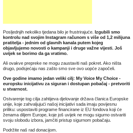
Posljednjih nekoliko tjedana bilo je frustrirajuće.
Izgubili smo
kontrolu nad svojim Instagram računom s više od 1,2 milijuna
pratitelja - jednim od glavnih kanala putem kojeg
objavljujemo novosti o kampanji i druge važne vijesti. Još
uvijek se borimo da ga vratimo.
Ali ovakve prepreke ne mogu zaustaviti naš pokret. Ako ništa
drugo, podsjećaju nas zašto smo sve ovo uopće započeli.
Ove godine imamo jedan veliki cilj: My Voice My Choice -
europsku inicijativu za siguran i dostupan pobačaj - pretvoriti
u stvarnost.
Ostvarenje tog cilja zahtijeva djelovanje država članica Europske
unije, koje zahvaljujući našoj inicijativi sada imaju povijesnu
priliku: uspostaviti programe financirane iz EU fondova koji će
ženama diljem Europe, koje još uvijek ne mogu sigurno ostvariti
svoju slobodu izbora, jamčiti pristup sigurnom pobačaju.
Podržite naš rad donacijom.