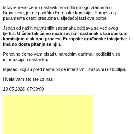
Istovremeno ćemo nastaviti provoditi mnogo vremena u
Bruxellesu, jer će podrška Europske komisije i Europskog
parlamenta ostati presudna u sljedećoj fazi ove borbe.
Jedan od naših najvažnijih sastanaka održava se već ovog
tjedna.
U četvrtak ćemo imati završni sastanak s Europskom
komisijom u sklopu procesa Europske građanske inicijative. I
imamo dosta pitanja za njih.
Ponovno ćemo vam pisati u narednim danima i podijeliti više
informacija o sastanku.
Mjeseci koji su pred nama bit će intenzivni, izazovni i uzbudljivi.
Hvala vam što ste uz nas
19.05.2026. 07:39:00