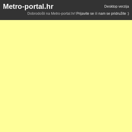
Metro-portal.hr
Desktop verzija
Dobrodošli na Metro-portal.hr!
Prijavite se
ili
nam se pridružite :)