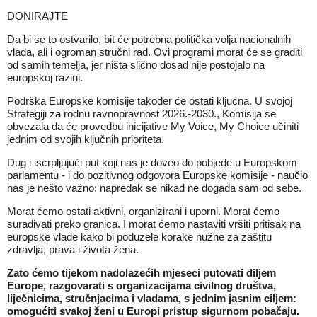
DONIRAJTE
Da bi se to ostvarilo, bit će potrebna politička volja nacionalnih
vlada, ali i ogroman stručni rad. Ovi programi morat će se graditi
od samih temelja, jer ništa slično dosad nije postojalo na
europskoj razini.
Podrška Europske komisije također će ostati ključna. U svojoj
Strategiji za rodnu ravnopravnost 2026.-2030., Komisija se
obvezala da će provedbu inicijative My Voice, My Choice učiniti
jednim od svojih ključnih prioriteta.
Dug i iscrpljujući put koji nas je doveo do pobjede u Europskom
parlamentu - i do pozitivnog odgovora Europske komisije - naučio
nas je nešto važno: napredak se nikad ne događa sam od sebe.
Morat ćemo ostati aktivni, organizirani i uporni. Morat ćemo
surađivati preko granica. I morat ćemo nastaviti vršiti pritisak na
europske vlade kako bi poduzele korake nužne za zaštitu
zdravlja, prava i života žena.
Zato ćemo tijekom nadolazećih mjeseci putovati diljem
Europe, razgovarati s organizacijama civilnog društva,
liječnicima, stručnjacima i vladama, s jednim jasnim ciljem:
omogućiti svakoj ženi u Europi pristup sigurnom pobačaju.