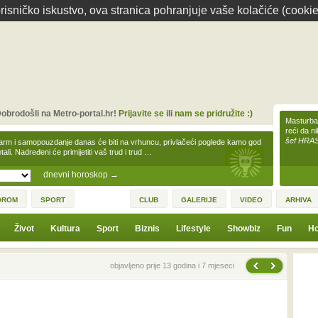
isničko iskustvo, ova stranica pohranjuje vaše kolačiće (cookie
obrodošli na Metro-portal.hr!
Prijavite se
ili
nam se pridružite :)
Masturbac
reći da n
šef HRA
arm i samopouzdanje danas će biti na vrhuncu, privlačeći poglede kamo god
tali. Nadređeni će primijetiti vaš trud i trud …
dnevni horoskop
→
OROM
SPORT
CLUB
GALERIJE
VIDEO
ARHIVA
Život
Kultura
Sport
Biznis
Lifestyle
Showbiz
Fun
Ho
Sljedeća vijest
Prethodna vijest
objavljeno prije 13 godina i 7 mjeseci