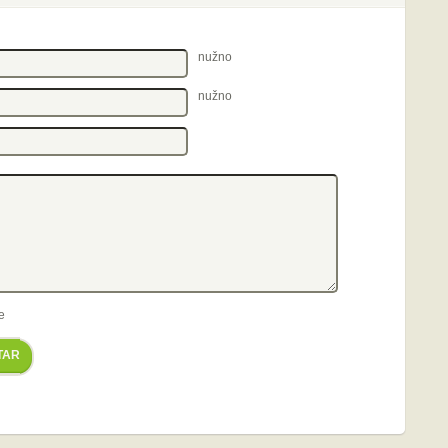
nužno
nužno
e
TAR