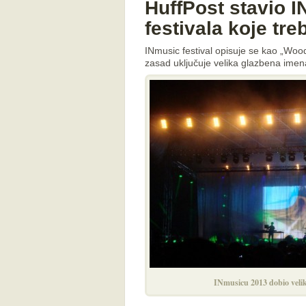
HuffPost stavio I
festivala koje treb
INmusic festival opisuje se kao „Wood
zasad uključuje velika glazbena imen
INmusicu 2013 dobio velik