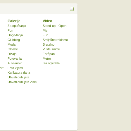
Galerije
Video
Za opuštanje
Stand-up - Open
Fun
Mic
Događanja
Fun
Clubbing
Smiješne reklame
Moda
Brutalno
Izložbe
Vi ste snimili
Dizajn
Foršpani
Putovanja
Metro
Auto-moto
Iza ogledala
ort
Foto vijesti
Karikatura dana
Uhvati duh ljeta
Uhvati duh ljeta 2010