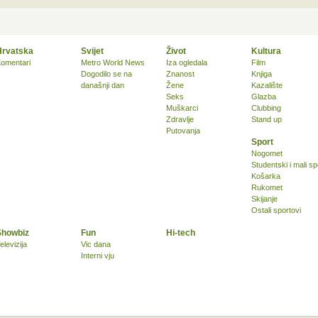
Hrvatska
Svijet
Život
Kultura
omentari
Metro World News
Iza ogledala
Film
Dogodilo se na
Znanost
Knjiga
današnji dan
Žene
Kazalište
Seks
Glazba
Muškarci
Clubbing
Zdravlje
Stand up
Putovanja
Sport
Nogomet
Studentski i mali sp
Košarka
Rukomet
Skijanje
Ostali sportovi
Showbiz
Fun
Hi-tech
elevizija
Vic dana
Interni vju