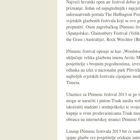
Najveći hrvatski open air festival dobio j
priznanje. Jedan od najuglednijih i najcje
informativnih portala The Huffington Post
svjetskih glazbenih festivala koji se ove
propustiti. Osim zagrebačkog INmusic fe
(Španjolska), Glastonbury Festival (Veli
the Grass (Australija), Rock Werchter (Be
INmusic festival opisuje se kao „Woodsto
uključuje velika glazbena imena Arctic 
posjetitelje s brojnim pogodnostima, izvrs
odlaska na izlet u nacionalni park Plitvič
najboljih svjetskih festivala cijenjene m
Timesa.
Ulaznice za INmusic festival 2013 se po 
mogu se naručiti i putem Tisak media we
iskoristiti studenti i srednjoškolci te sv
kupnje u svim prodavaonicama Tisak medi
obrasca na internetskoj stranici INmusic f
Lineup INmusic festivala 2013 bit će na
sjajne glazbe sve posjetitelje očekuju zan