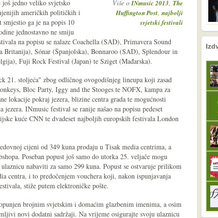
e još jedno veliko svjetsko
Više o
,
INmusic 2013
The
njenijih američkih političkih i
,
Huffington Post
najbolji
 smjestio ga je na popis 10
svjetski festivali
 godine jednostavno ne smiju
stivala na popisu se nalaze Coachella (SAD), Primavera Sound
nema prethodne s
sljedeće
Izd
ka Britanija), Sónar (Španjolska), Bonnaroo (SAD), Splendour in
lgija), Fuji Rock Festival (Japan) te Sziget (Mađarska).
ck 21. stoljeća" zbog odličnog ovogodišnjeg lineupa koji zasad
Monkeys, Bloc Party, Iggy and the Stooges te NOFX, kampa za
ne lokacije pokraj jezera, blizine centra grada te mogućnosti
ka jezera. INmusic festival se ranije našao na popisu pedeset
edijske kuće CNN te dvadeset najboljih europskih festivala London
redovnoj cijeni od 349 kuna prodaju u Tisak media centrima, a
bshopa. Poseban popust još samo do utorka 25. veljače mogu
oju ulaznicu nabaviti za samo 299 kuna. Popust se ostvaruje prilikom
a centra, i to predočenjem vouchera koji, nakon ispunjavanja
estivala, stiže putem elektroničke pošte.
dopunjen brojnim svjetskim i domaćim glazbenim imenima, a osim
imljivi novi dodatni sadržaji. Na vrijeme osigurajte svoju ulaznicu