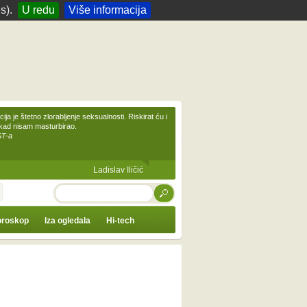
s).
U redu
Više informacija
ija je štetno zlorabljenje seksualnosti. Riskirat ću i
ikad nisam masturbirao.
ST-a
Ladislav Iličić
TRAŽI
roskop
Iza ogledala
Hi-tech