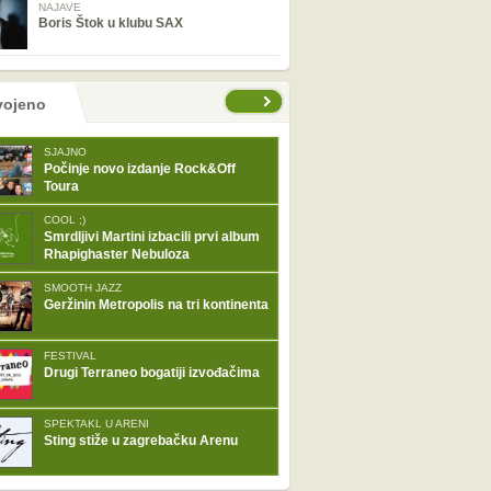
NAJAVE
Boris Štok u klubu SAX
tranice
vojeno
SJAJNO
Počinje novo izdanje Rock&Off
Toura
COOL ;)
Smrdljivi Martini izbacili prvi album
Rhapighaster Nebuloza
SMOOTH JAZZ
Geržinin Metropolis na tri kontinenta
FESTIVAL
Drugi Terraneo bogatiji izvođačima
SPEKTAKL U ARENI
Sting stiže u zagrebačku Arenu