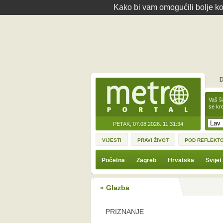
Kako bi vam omogućili bolje kor
D
Vaš š
se kre
PETAK, 07.08.2026.
11:31:34
VIJESTI
PRAVI ŽIVOT
POD REFLEKT
Početna
Zagreb
Hrvatska
Svijet
« Glazba
PRIZNANJE