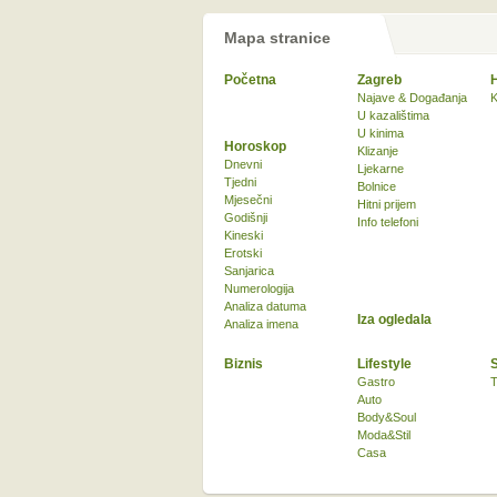
Mapa stranice
Početna
Zagreb
Najave & Događanja
K
U kazalištima
U kinima
Horoskop
Klizanje
Dnevni
Ljekarne
Tjedni
Bolnice
Mjesečni
Hitni prijem
Godišnji
Info telefoni
Kineski
Erotski
Sanjarica
Numerologija
Analiza datuma
Iza ogledala
Analiza imena
Biznis
Lifestyle
Gastro
T
Auto
Body&Soul
Moda&Stil
Casa