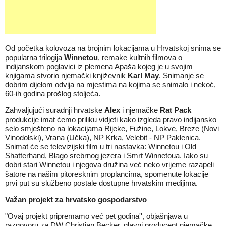
Od početka kolovoza na brojnim lokacijama u Hrvatskoj snima se
popularna trilogija
Winnetou
, remake kultnih filmova o
indijanskom poglavici iz plemena Apaša kojeg je u svojim
knjigama stvorio njemački književnik
Karl May
. Snimanje se
dobrim dijelom odvija na mjestima na kojima se snimalo i nekoć,
60-ih godina prošlog stoljeća.
Zahvaljujući suradnji hrvatske
Alex
i njemačke
Rat Pack
produkcije imat ćemo priliku vidjeti kako izgleda pravo indijansko
selo smješteno na lokacijama Rijeke, Fužine, Lokve, Breze (Novi
Vinodolski), Vrana (Učka), NP Krka, Velebit - NP Paklenica.
Snimat će se televizijski film u tri nastavka: Winnetou i Old
Shatterhand, Blago srebrnog jezera i Smrt Winnetoua. Iako su
dobri stari Winnetou i njegova družina već neko vrijeme razapeli
šatore na našim pitoresknim proplancima, spomenute lokacije
prvi put su službeno postale dostupne hrvatskim medijima.
Važan projekt za hrvatsko gospodarstvo
"Ovaj projekt pripremamo već pet godina'', objašnjava u
razgovoru za DW Christian Becker, glavni producent njemačke