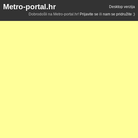
Metro-portal.hr
Desktop verzija
Dobrodošli na Metro-portal.hr!
Prijavite se
ili
nam se pridružite :)