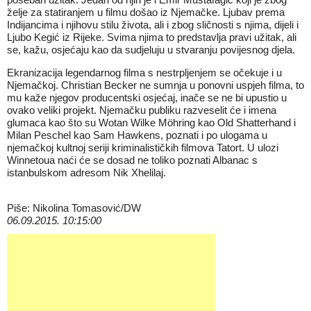
želje za statiranjem u filmu došao iz Njemačke. Ljubav prema
Indijancima i njihovu stilu života, ali i zbog sličnosti s njima, dijeli i
Ljubo Kegić iz Rijeke. Svima njima to predstavlja pravi užitak, ali
se, kažu, osjećaju kao da sudjeluju u stvaranju povijesnog djela.
Ekranizacija legendarnog filma s nestrpljenjem se očekuje i u
Njemačkoj. Christian Becker ne sumnja u ponovni uspjeh filma, to
mu kaže njegov producentski osjećaj, inače se ne bi upustio u
ovako veliki projekt. Njemačku publiku razveselit će i imena
glumaca kao što su Wotan Wilke Möhring kao Old Shatterhand i
Milan Peschel kao Sam Hawkens, poznati i po ulogama u
njemačkoj kultnoj seriji kriminalističkih filmova Tatort. U ulozi
Winnetoua naći će se dosad ne toliko poznati Albanac s
istanbulskom adresom Nik Xhelilaj.
Piše: Nikolina Tomasović/DW
06.09.2015. 10:15:00