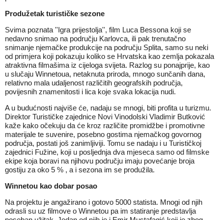
Produžetak turističke sezone
Svima poznata ''Igra prijestolja'', film Luca Bessona koji se
nedavno snimao na području Karlovca, ili pak trenutačno
snimanje njemačke produkcije na području Splita, samo su neki
od primjera koji pokazuju koliko se Hrvatska kao zemlja pokazala
atraktivna filmašima iz cijeloga svijeta. Razlog su ponajprije, kao
u slučaju Winnetoua, netaknuta priroda, mnogo sunčanih dana,
relativno mala udaljenost različitih geografskih područja,
povijesnih znamenitosti i lica koje svaka lokacija nudi.
A u budućnosti najviše će, nadaju se mnogi, biti profita u turizmu.
Direktor Turističke zajednice Novi Vinodolski Vladimir Butković
kaže kako očekuju da će kroz različite promidžbe i promotivne
materijale te suvenire, posebno gostima njemačkog govornog
područja, postati još zanimljiviji. Tomu se nadaju i u Turističkoj
zajednici Fužine, koji u posljednja dva mjeseca samo od filmske
ekipe koja boravi na njihovu području imaju povećanje broja
gostiju za oko 5 % , a i sezona im se produžila.
Winnetou kao dobar posao
Na projektu je angažirano i gotovo 5000 statista. Mnogi od njih
odrasli su uz filmove o Winnetou pa im statiranje predstavlja
poseban užitak. Jedan od njih je i Emir Mustafagić koji je zbog