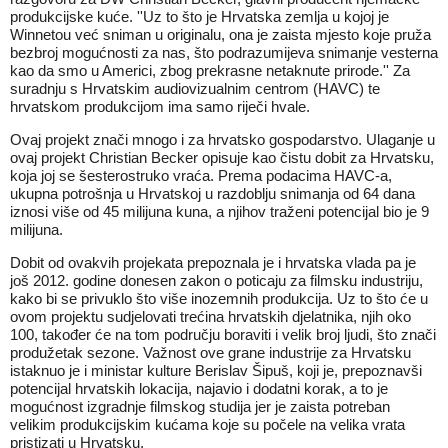
produkcijske kuće. ''Uz to što je Hrvatska zemlja u kojoj je
Winnetou već sniman u originalu, ona je zaista mjesto koje pruža
bezbroj mogućnosti za nas, što podrazumijeva snimanje vesterna
kao da smo u Americi, zbog prekrasne netaknute prirode.'' Za
suradnju s Hrvatskim audiovizualnim centrom (HAVC) te
hrvatskom produkcijom ima samo riječi hvale.
Ovaj projekt znači mnogo i za hrvatsko gospodarstvo. Ulaganje u
ovaj projekt Christian Becker opisuje kao čistu dobit za Hrvatsku,
koja joj se šesterostruko vraća. Prema podacima HAVC-a,
ukupna potrošnja u Hrvatskoj u razdoblju snimanja od 64 dana
iznosi više od 45 milijuna kuna, a njihov traženi potencijal bio je 9
milijuna.
Dobit od ovakvih projekata prepoznala je i hrvatska vlada pa je
još 2012. godine donesen zakon o poticaju za filmsku industriju,
kako bi se privuklo što više inozemnih produkcija. Uz to što će u
ovom projektu sudjelovati trećina hrvatskih djelatnika, njih oko
100, također će na tom području boraviti i velik broj ljudi, što znači
produžetak sezone. Važnost ove grane industrije za Hrvatsku
istaknuo je i ministar kulture Berislav Šipuš, koji je, prepoznavši
potencijal hrvatskih lokacija, najavio i dodatni korak, a to je
mogućnost izgradnje filmskog studija jer je zaista potreban
velikim produkcijskim kućama koje su počele na velika vrata
pristizati u Hrvatsku.