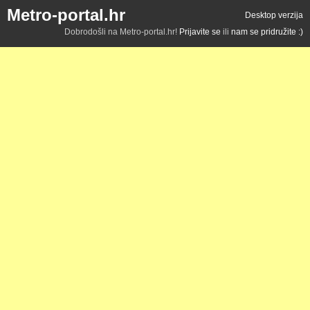
Metro-portal.hr
Desktop verzija
Dobrodošli na Metro-portal.hr!
Prijavite se
ili
nam se pridružite :)