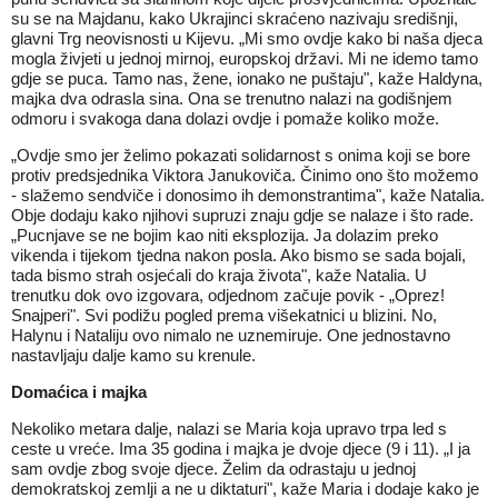
su se na Majdanu, kako Ukrajinci skraćeno nazivaju središnji,
glavni Trg neovisnosti u Kijevu. „Mi smo ovdje kako bi naša djeca
mogla živjeti u jednoj mirnoj, europskoj državi. Mi ne idemo tamo
gdje se puca. Tamo nas, žene, ionako ne puštaju", kaže Haldyna,
majka dva odrasla sina. Ona se trenutno nalazi na godišnjem
odmoru i svakoga dana dolazi ovdje i pomaže koliko može.
„Ovdje smo jer želimo pokazati solidarnost s onima koji se bore
protiv predsjednika Viktora Janukoviča. Činimo ono što možemo
- slažemo sendviče i donosimo ih demonstrantima", kaže Natalia.
Obje dodaju kako njihovi supruzi znaju gdje se nalaze i što rade.
„Pucnjave se ne bojim kao niti eksplozija. Ja dolazim preko
vikenda i tijekom tjedna nakon posla. Ako bismo se sada bojali,
tada bismo strah osjećali do kraja života", kaže Natalia. U
trenutku dok ovo izgovara, odjednom začuje povik - „Oprez!
Snajperi". Svi podižu pogled prema višekatnici u blizini. No,
Halynu i Nataliju ovo nimalo ne uznemiruje. One jednostavno
nastavljaju dalje kamo su krenule.
Domaćica i majka
Nekoliko metara dalje, nalazi se Maria koja upravo trpa led s
ceste u vreće. Ima 35 godina i majka je dvoje djece (9 i 11). „I ja
sam ovdje zbog svoje djece. Želim da odrastaju u jednoj
demokratskoj zemlji a ne u diktaturi", kaže Maria i dodaje kako je