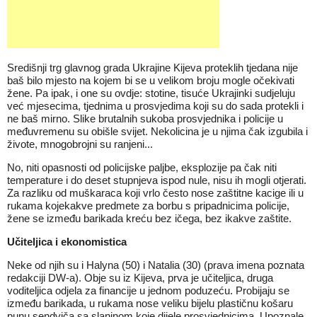
Središnji trg glavnog grada Ukrajine Kijeva proteklih tjedana nije
baš bilo mjesto na kojem bi se u velikom broju mogle očekivati
žene. Pa ipak, i one su ovdje: stotine, tisuće Ukrajinki sudjeluju
već mjesecima, tjednima u prosvjedima koji su do sada protekli i
ne baš mirno. Slike brutalnih sukoba prosvjednika i policije u
međuvremenu su obišle svijet. Nekolicina je u njima čak izgubila i
živote, mnogobrojni su ranjeni...
No, niti opasnosti od policijske paljbe, eksplozije pa čak niti
temperature i do deset stupnjeva ispod nule, nisu ih mogli otjerati.
Za razliku od muškaraca koji vrlo često nose zaštitne kacige ili u
rukama kojekakve predmete za borbu s pripadnicima policije,
žene se između barikada kreću bez ičega, bez ikakve zaštite.
Učiteljica i ekonomistica
Neke od njih su i Halyna (50) i Natalia (30) (prava imena poznata
redakciji DW-a). Obje su iz Kijeva, prva je učiteljica, druga
voditeljica odjela za financije u jednom poduzeću. Probijaju se
između barikada, u rukama nose veliku bijelu plastičnu košaru
punu sendviča sa slaninom koje dijele prosvjednicima. Upoznale