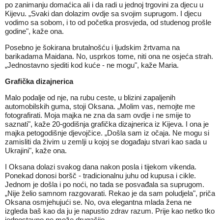
po zanimanju domaćica ali i da radi u jednoj trgovini za djecu u
Kijevu. „Svaki dan dolazim ovdje sa svojim suprugom. I djecu
vodimo sa sobom, i to od početka prosvjeda, od studenog prošle
godine", kaže ona.
Posebno je šokirana brutalnošću i ljudskim žrtvama na
barikadama Maidana. No, usprkos tome, niti ona ne osjeća strah.
„Jednostavno sjediti kod kuće - ne mogu", kaže Maria.
Grafička dizajnerica
Malo podalje od nje, na rubu ceste, u blizini zapaljenih
automobilskih guma, stoji Oksana. „Molim vas, nemojte me
fotografirati. Moja majka ne zna da sam ovdje i ne smije to
saznati", kaže 20-godišnja grafička dizajnerica iz Kijeva. I ona je
majka petogodišnje djevojčice. „Došla sam iz očaja. Ne mogu si
zamisliti da živim u zemlji u kojoj se događaju stvari kao sada u
Ukrajini", kaže ona.
I Oksana dolazi svakog dana nakon posla i tijekom vikenda.
Ponekad donosi boršč - tradicionalnu juhu od kupusa i cikle.
Jednom je došla i po noći, no tada se posvađala sa suprugom.
„Nije želio samnom razgovarati. Rekao je da sam poludjela", priča
Oksana osmjehujući se. No, ova elegantna mlada žena ne
izgleda baš kao da ju je napustio zdrav razum. Prije kao netko tko
jednostavno ne može drugačije.