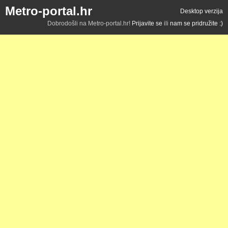
Metro-portal.hr
Desktop verzija
Dobrodošli na Metro-portal.hr!
Prijavite se
ili
nam se pridružite :)