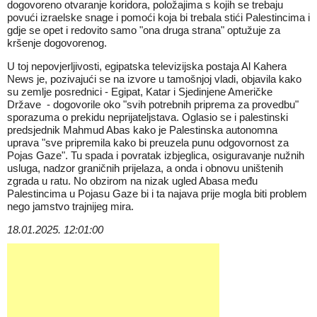
dogovoreno otvaranje koridora, položajima s kojih se trebaju
povući izraelske snage i pomoći koja bi trebala stići Palestincima i
gdje se opet i redovito samo "ona druga strana" optužuje za
kršenje dogovorenog.
U toj nepovjerljivosti, egipatska televizijska postaja Al Kahera
News je, pozivajući se na izvore u tamošnjoj vladi, objavila kako
su zemlje posrednici - Egipat, Katar i Sjedinjene Američke
Države - dogovorile oko "svih potrebnih priprema za provedbu"
sporazuma o prekidu neprijateljstava. Oglasio se i palestinski
predsjednik Mahmud Abas kako je Palestinska autonomna
uprava "sve pripremila kako bi preuzela punu odgovornost za
Pojas Gaze". Tu spada i povratak izbjeglica, osiguravanje nužnih
usluga, nadzor graničnih prijelaza, a onda i obnovu uništenih
zgrada u ratu. No obzirom na nizak ugled Abasa među
Palestincima u Pojasu Gaze bi i ta najava prije mogla biti problem
nego jamstvo trajnijeg mira.
18.01.2025. 12:01:00