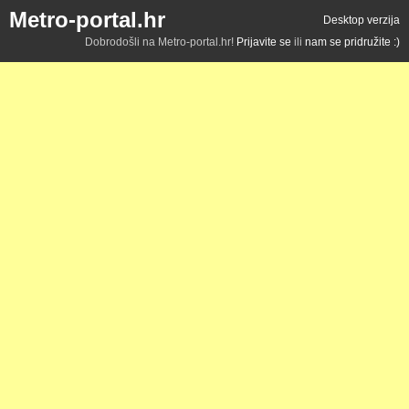
Metro-portal.hr
Desktop verzija
Dobrodošli na Metro-portal.hr!
Prijavite se
ili
nam se pridružite :)