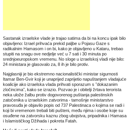
Sastanak izraelske vlade je trajao satima da bi na koncu ipak bilo
objavljeno: Izrael prihvaća prekid paljbe u Pojasu Gaze s
radikalnim Hamasom i on bi, kako je objavljeno u Kataru, trebao
stupiti na snagu ove nedjelje već u 7 sati i 30 minuta po
srednjoeuropskom vremenu. No sloge u izraelskoj vladi nije bilo:
24 ministara je glasovalo za, 8 ih je bilo protiv.
Najglasniji je bio ekstremno nacionalistički ministar sigurnosti
Itamar Ben-Gvir koji je unaprijed zaprijetio napuštanjem vladajuće
koalicije ako izraelska vlada prihvati sporazum s "dokazanim
zločincima", kako se izrazio. Pozvao je i obitelji žrtava terorista
neka ulože žalbu protiv dogovorenog puštanja palestinskih
zatočenika u izraelskim zatvorima - tamošnje ministarstvo
pravosuđa je objavilo popis od 737 Palestinaca o kojima se radi i
koji bi vremenom trebali biti pušteni, među njima i osobe koje su
osuđene na zatvorsku kaznu zbog ubojstva, pripadnika i Hamasa
i Islamističkog Džihada i pokreta Fatah.