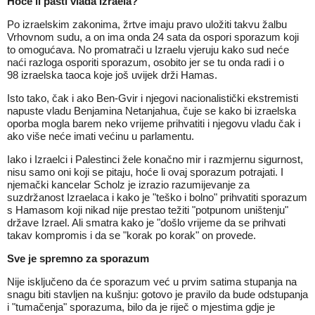
Hoće li pasti vlada Izraela?
Po izraelskim zakonima, žrtve imaju pravo uložiti takvu žalbu
Vrhovnom sudu, a on ima onda 24 sata da ospori sporazum koji
to omogućava. No promatrači u Izraelu vjeruju kako sud neće
naći razloga osporiti sporazum, osobito jer se tu onda radi i o
98 izraelska taoca koje još uvijek drži Hamas.
Isto tako, čak i ako Ben-Gvir i njegovi nacionalistički ekstremisti
napuste vladu Benjamina Netanjahua, čuje se kako bi izraelska
oporba mogla barem neko vrijeme prihvatiti i njegovu vladu čak i
ako više neće imati većinu u parlamentu.
Iako i Izraelci i Palestinci žele konačno mir i razmjernu sigurnost,
nisu samo oni koji se pitaju, hoće li ovaj sporazum potrajati. I
njemački kancelar Scholz je izrazio razumijevanje za
suzdržanost Izraelaca i kako je "teško i bolno" prihvatiti sporazum
s Hamasom koji nikad nije prestao težiti "potpunom uništenju"
države Izrael. Ali smatra kako je "došlo vrijeme da se prihvati
takav kompromis i da se "korak po korak" on provede.
Sve je spremno za sporazum
Nije isključeno da će sporazum već u prvim satima stupanja na
snagu biti stavljen na kušnju: gotovo je pravilo da bude odstupanja
i "tumačenja" sporazuma, bilo da je riječ o mjestima gdje je