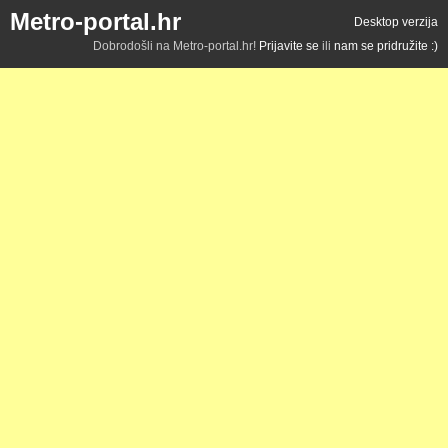
Metro-portal.hr
Desktop verzija
Dobrodošli na Metro-portal.hr!
Prijavite se
ili
nam se pridružite :)