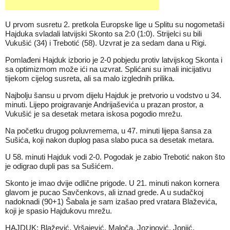
U prvom susretu 2. pretkola Europske lige u Splitu su nogometaši
Hajduka svladali latvijski Skonto sa 2:0 (1:0). Strijelci su bili
Vukušić (34) i Trebotić (58). Uzvrat je za sedam dana u Rigi.
Pomlađeni Hajduk izborio je 2-0 pobjedu protiv latvijskog Skonta i
sa optimizmom može ići na uzvrat. Splićani su imali inicijativu
tijekom cijelog susreta, ali sa malo izglednih prilika.
Najbolju šansu u prvom dijelu Hajduk je pretvorio u vodstvo u 34.
minuti. Lijepo proigravanje Andrijaševića u prazan prostor, a
Vukušić je sa desetak metara iskosa pogodio mrežu.
Na početku drugog poluvremema, u 47. minuti lijepa šansa za
Sušića, koji nakon duplog pasa slabo puca sa desetak metara.
U 58. minuti Hajduk vodi 2-0. Pogodak je zabio Trebotić nakon što
je odigrao dupli pas sa Sušićem.
Skonto je imao dvije odlične prigode. U 21. minuti nakon kornera
glavom je pucao Savčenkovs, ali iznad grede. A u sudačkoj
nadoknadi (90+1) Šabala je sam izašao pred vratara Blaževića,
koji je spasio Hajdukovu mrežu.
HAJDUK: Blažević, Vršajević, Maloča, Jozinović, Jonjić,