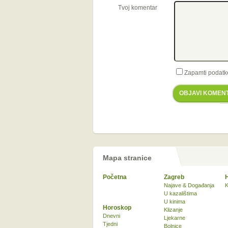
Tvoj komentar
Zapamti podatk
OBJAVI KOMEN
Mapa stranice
Početna
Zagreb
Najave & Događanja
K
U kazalištima
U kinima
Horoskop
Klizanje
Dnevni
Ljekarne
Tjedni
Bolnice