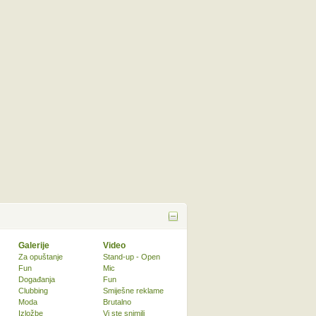
Galerije
Video
Za opuštanje
Stand-up - Open
Fun
Mic
Događanja
Fun
Clubbing
Smiješne reklame
Moda
Brutalno
Izložbe
Vi ste snimili