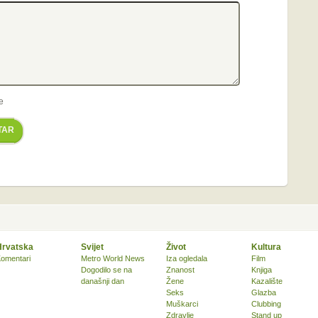
e
TAR
Hrvatska
Svijet
Život
Kultura
omentari
Metro World News
Iza ogledala
Film
Dogodilo se na
Znanost
Knjiga
današnji dan
Žene
Kazalište
Seks
Glazba
Muškarci
Clubbing
Zdravlje
Stand up