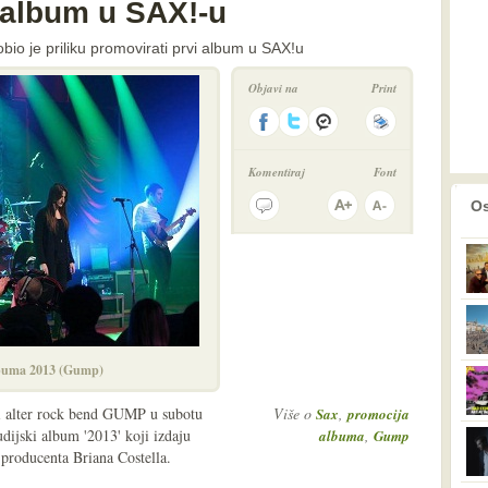
album u SAX!-u
io je priliku promovirati prvi album u SAX!u
Objavi na
Print
Komentiraj
Font
prethodno
2
Os
buma 2013 (Gump)
i alter rock bend GUMP u subotu
Više o
,
Sax
promocija
udijski album '2013' koji izdaju
,
albuma
Gump
producenta Briana Costella.