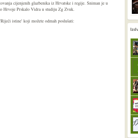
ovanja cijenjenih glazbenika iz Hrvatske i regije. Sniman je u
ao Hrvoje Prskalo Vidra u studiju Zg Zvuk.
'Riječi istine' koji možete odmah poslušati:
nema prethodne s
sljedeće
Izd