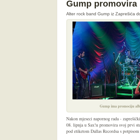
Gump promovira 
Alter rock band Gump iz Zaprešića dob
Gump ima promociju al
Nakon mjeseci napornog rada - zaprešičk
08. lipnja u Sax!u promovira svoj prvi st
pod etiketom Dallas Recordsa s potpisom 