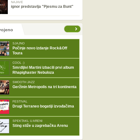
NAJAVE
ignor predstavlja "Pjesmu za Bunt"
tranice
vojeno
SJAJNO
Počinje novo izdanje Rock&Off
Toura
COOL ;)
Smrdljivi Martini izbacili prvi album
Rhapighaster Nebuloza
SMOOTH JAZZ
Geržinin Metropolis na tri kontinenta
FESTIVAL
Drugi Terraneo bogatiji izvođačima
SPEKTAKL U ARENI
Sting stiže u zagrebačku Arenu