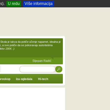
s).
U redu
Više informacija
škola je takva da potiče učenje napamet, idealna je
te, a sve potiče da se pokoravaju autoritetima
leke 1904. :)
Stjepan Radić
TRAŽI
roskop
Iza ogledala
Hi-tech