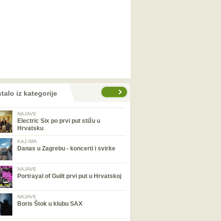
talo iz kategorije
NAJAVE
Electric Six po prvi put stižu u
Hrvatsku
KAJ IMA
Danas u Zagrebu - koncerti i svirke
NAJAVE
Portrayal of Guilt prvi put u Hrvatskoj
NAJAVE
Boris Štok u klubu SAX