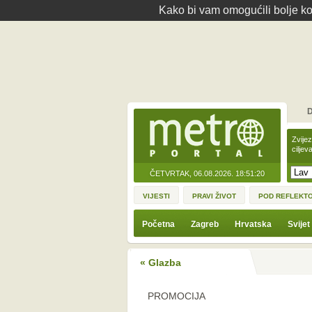
Kako bi vam omogućili bolje kor
D
Zvije
ciljev
ČETVRTAK, 06.08.2026.
18:51:20
VIJESTI
PRAVI ŽIVOT
POD REFLEKT
Početna
Zagreb
Hrvatska
Svijet
« Glazba
PROMOCIJA