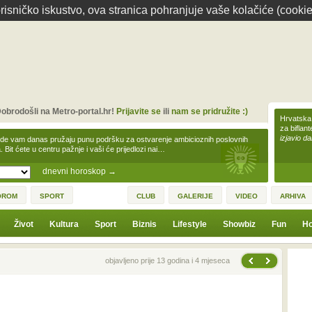
isničko iskustvo, ova stranica pohranjuje vaše kolačiće (cookie
obrodošli na Metro-portal.hr!
Prijavite se
ili
nam se pridružite :)
Hrvatska 
za biflan
izjavio da
zde vam danas pružaju punu podršku za ostvarenje ambicioznih poslovnih
a. Bit ćete u centru pažnje i vaši će prijedlozi nai…
dnevni horoskop
→
OROM
SPORT
CLUB
GALERIJE
VIDEO
ARHIVA
Život
Kultura
Sport
Biznis
Lifestyle
Showbiz
Fun
Ho
Sljedeća vijest
Prethodna vijest
objavljeno prije 13 godina i 4 mjeseca