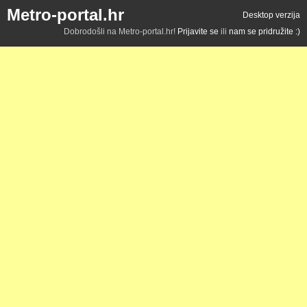
Metro-portal.hr
Desktop verzija
Dobrodošli na Metro-portal.hr!
Prijavite se
ili
nam se pridružite :)