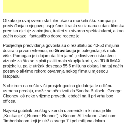
Otkako je ovaj svemirski triler ušao u marketinšku kampanju
predviđanja o njegovoj uspješnosti rasla su iz dana u dan: filmska
premisa djeluje zanimljivo, traileri su stvarno spektakularni, a kao
začin dolaze i fantastično dobre recenzije.
Posljednja predviđanja govorila su o rezultatu od 40-50 milijuna
dolara u prvom vikendu, no
Gravitacija
je potegnula još malo
više. Pomogao je i dojam da film jamči jedinstveno iskustvo i
vizuale za što se isplati platiti malo skuplju kartu, za 3D ili IMAX
projekciju, pa je utržak dosegao 55,6 milijuna dolara i na taj način
postavio all-time rekord otvaranja nekog filma u mjesecu
listopadu.
S obzirom na nešto viši prosjek godina gledatelja te odličnu
usmenu predaju, može se očekivati da Sandra Bullock i George
Clooney još neko vrijeme provedu lebdeći na ili pri vrhu box
officea.
Najveći gubitnik prošlog vikenda u američkim kinima je film
„Kockanje" („Runner Runner") s Benom Affleckom i Justinom
Timberlakeom koji je utržio svega 7 i pol milijuna dolara.