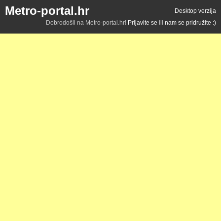
Metro-portal.hr
Desktop verzija
Dobrodošli na Metro-portal.hr!
Prijavite se
ili
nam se pridružite :)