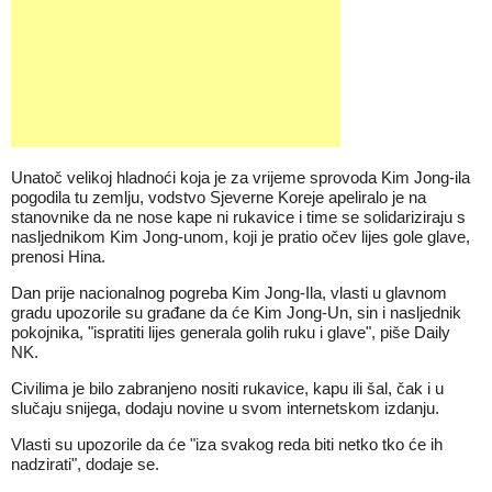
Unatoč velikoj hladnoći koja je za vrijeme sprovoda Kim Jong-ila
pogodila tu zemlju, vodstvo Sjeverne Koreje apeliralo je na
stanovnike da ne nose kape ni rukavice i time se solidariziraju s
nasljednikom Kim Jong-unom, koji je pratio očev lijes gole glave,
prenosi Hina.
Dan prije nacionalnog pogreba Kim Jong-Ila, vlasti u glavnom
gradu upozorile su građane da će Kim Jong-Un, sin i nasljednik
pokojnika, "ispratiti lijes generala golih ruku i glave", piše Daily
NK.
Civilima je bilo zabranjeno nositi rukavice, kapu ili šal, čak i u
slučaju snijega, dodaju novine u svom internetskom izdanju.
Vlasti su upozorile da će "iza svakog reda biti netko tko će ih
nadzirati", dodaje se.